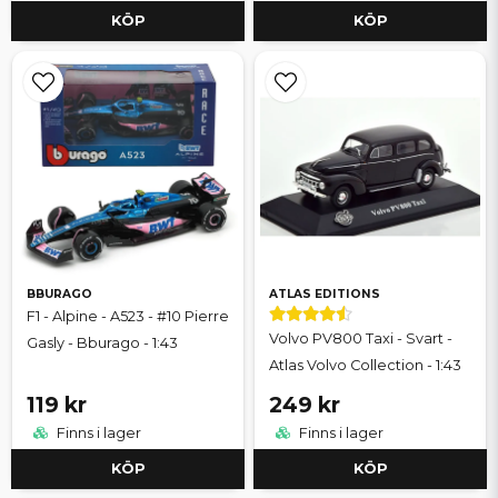
KÖP
KÖP
BBURAGO
ATLAS EDITIONS
F1 - Alpine - A523 - #10 Pierre
Volvo PV800 Taxi - Svart -
Gasly - Bburago - 1:43
Atlas Volvo Collection - 1:43
119 kr
249 kr
Finns i lager
Finns i lager
KÖP
KÖP