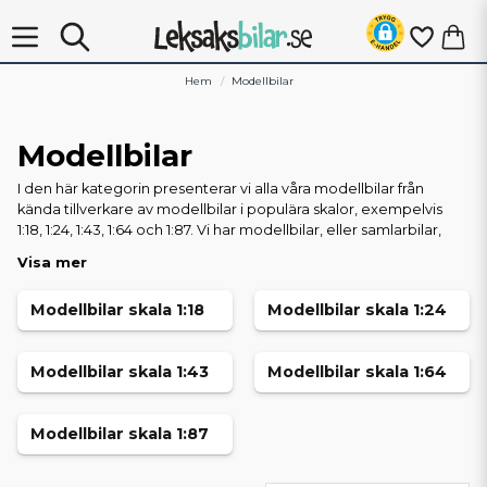
Hem
Modellbilar
Modellbilar
I den här kategorin presenterar vi alla våra modellbilar från
kända tillverkare av modellbilar i populära skalor, exempelvis
1:18, 1:24, 1:43, 1:64 och 1:87. Vi har modellbilar, eller samlarbilar,
från bland annat tillverkarna Motormax, Spark Models, Tarmac
Visa mer
Works, Bburago, Solido, Ixo Models, Norev, Mini GT och PCX87.
Modellbilar skala 1:18
Modellbilar skala 1:24
Modellbilar, även ibland kallade skalamodeller, är ett populärt
samlingsobjekt och trots att vår butik heter Leksaksbilar.se så
tycker vi att modellbilar hör hemma i vårt sortiment. Modellbilar
Modellbilar skala 1:43
Modellbilar skala 1:64
är inte avsedda för lek utan för att beskådas för att njuta av dess
detaljrikedom och verklighetsskildring. Tanken med en
modellbil är att den, i så stor utsträckning som möjligt, ska
Modellbilar skala 1:87
återge utseendet av den bil den är avsedd att avspegla.
Söker du efter modellbilar, eller samlarbilar, med snabb