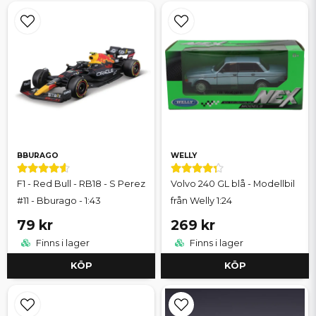
detaljrikedom. Perfekt för samlare som vill bygga upp en
varierad samling utan att behöva alltför mycket utrymme.
Modellbilar 1:43
Skala 1:43 är en av de mest klassiska och populära
samlarskalorna, särskilt bland dem som vill samla på många olika
bilmodeller. En praktisk storlek som gör det enkelt att bygga
upp större samlingar.
BBURAGO
WELLY
F1 - Red Bull - RB18 - S Perez
Volvo 240 GL blå - Modellbil
#11 - Bburago - 1:43
från Welly 1:24
79 kr
269 kr
Finns i lager
Finns i lager
KÖP
KÖP