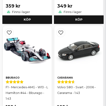
359 kr
349 kr
Finns i lager
Finns i lager
KÖP
KÖP
BBURAGO
CARARAMA
F1 - Mercedes-AMG - W13 - L
Volvo S80 - Svart - 2006 -
Hamilton #44 - Bburago -
Cararama - 1:43
1:43