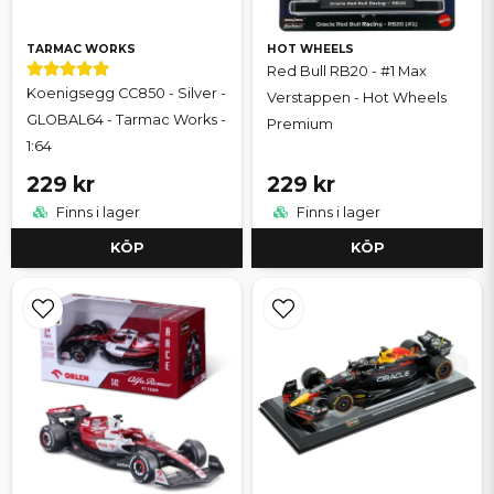
TARMAC WORKS
HOT WHEELS
Red Bull RB20 - #1 Max
Koenigsegg CC850 - Silver -
Verstappen - Hot Wheels
GLOBAL64 - Tarmac Works -
Premium
1:64
229 kr
229 kr
Finns i lager
Finns i lager
KÖP
KÖP