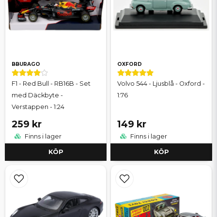
BBURAGO
OXFORD
F1 - Red Bull - RB16B - Set
Volvo 544 - Ljusblå - Oxford -
med Däckbyte -
1:76
Verstappen - 1:24
259 kr
149 kr
Finns i lager
Finns i lager
KÖP
KÖP