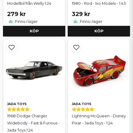
Modellbil från Welly 1:24
1980 - Röd - Ixo Models - 1:43
279 kr
329 kr
Finns i lager
Finns i lager
KÖP
KÖP
JADA TOYS
JADA TOYS
1968 Dodge Charger
Lightning McQueen - Disney
Widebody - Fast & Furious -
Pixar - Jada Toys - 1:24
Jada Toys 1:24