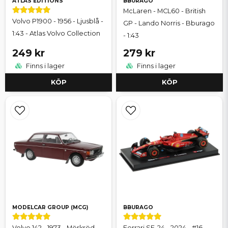
ATLAS EDITIONS
BBURAGO
McLaren - MCL60 - British
Volvo P1900 - 1956 - Ljusblå -
GP - Lando Norris - Bburago
1:43 - Atlas Volvo Collection
- 1:43
249 kr
279 kr
Finns i lager
Finns i lager
KÖP
KÖP
MODELCAR GROUP (MCG)
BBURAGO
Volvo 142 - 1973 - Mörkröd -
Ferrari SF-24 - 2024 - #16