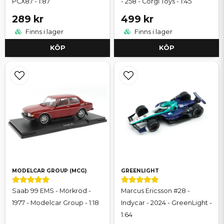
PCX87 - 1:87
- 258 - Corgi Toys - 1:45
289 kr
499 kr
Finns i lager
Finns i lager
KÖP
KÖP
MODELCAR GROUP (MCG)
GREENLIGHT
Saab 99 EMS - Mörkröd -
Marcus Ericsson #28 -
1977 - Modelcar Group - 1:18
Indycar - 2024 - GreenLight -
1:64