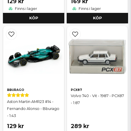
129 kr
169 kr
Finns i lager
Finns i lager
KÖP
KÖP
BBURAGO
PCX87
Volvo 740 - Vit - 1987 - PCX87
Aston Martin AMR23 #14 -
- 1:87
Fernando Alonso - Bburago
- 1:43
129 kr
289 kr