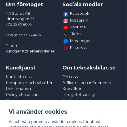
Om företaget
Sociala medier
Facebook
NA Stores AB
Idrottsvägen 33
Instagram
702 32 Örebro
Youtube
TikTok
Org.nr: 559333-4757
Messenger
E-post:
Pinterest
kundtjanst@leksaksbilar.se
Kundtjänst
Om Leksaksbilar.se
Kontakta oss
Om oss
Kampanjer och rabatter
Affiliates och influencers
Reklamation
Köpvillkor
Policy chase cars
Integritetspolicy
Returnera
Cookies
Logga in
Vi använder cookies
Vi och våra partners använder cookies för att vår