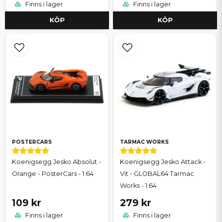
Finns i lager
Finns i lager
KÖP
KÖP
POSTERCARS
TARMAC WORKS
Koenigsegg Jesko Absolut -
Koenigsegg Jesko Attack -
Orange - PosterCars - 1:64
Vit - GLOBAL64 Tarmac
Works - 1:64
109 kr
279 kr
Finns i lager
Finns i lager