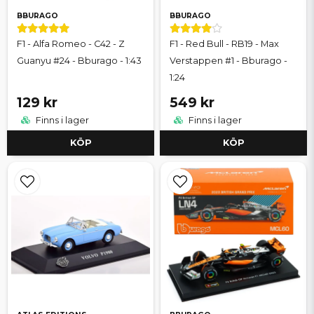
BBURAGO
BBURAGO
F1 - Alfa Romeo - C42 - Z
F1 - Red Bull - RB19 - Max
Guanyu #24 - Bburago - 1:43
Verstappen #1 - Bburago -
1:24
129 kr
549 kr
Finns i lager
Finns i lager
KÖP
KÖP