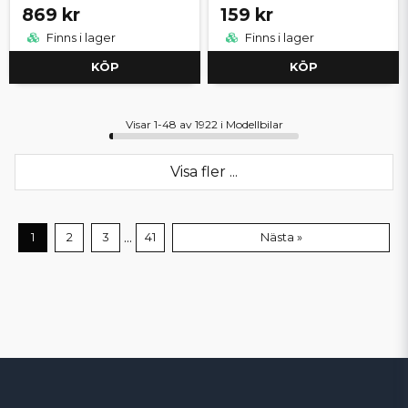
869 kr
159 kr
Finns i lager
Finns i lager
KÖP
KÖP
Visar 1-48 av 1922 i Modellbilar
Visa fler ...
...
1
2
3
41
Nästa »