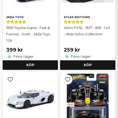
JADA TOYS
ATLAS EDITIONS
1995 Toyota Supra - Fast &
Volvo PV52 - 1937 - Blå - 1:43
Furious - Svart - Jada Toys
- Atlas Volvo Collection
1:24
399 kr
259 kr
Finns i lager
Finns i lager
KÖP
KÖP