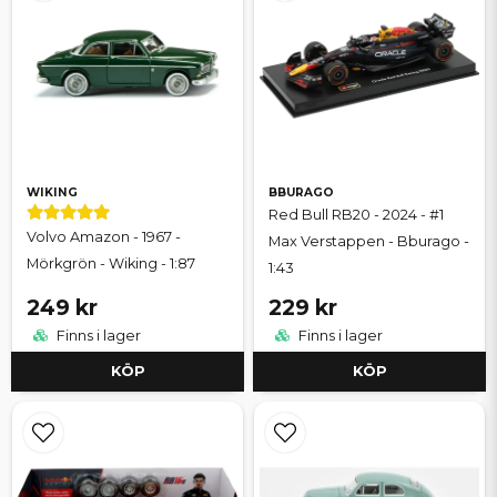
WIKING
BBURAGO
Red Bull RB20 - 2024 - #1
Volvo Amazon - 1967 -
Max Verstappen - Bburago -
Mörkgrön - Wiking - 1:87
1:43
249 kr
229 kr
Finns i lager
Finns i lager
KÖP
KÖP