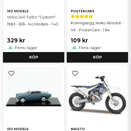
IXO MODELS
POSTERCARS
Volvo 240 Turbo "Custom"
Koenigsegg Jesko Absolut -
1983 - Blå - Ixo Models - 1:43
Vit - PosterCars - 1:64
329 kr
109 kr
Finns i lager
Finns i lager
KÖP
KÖP
IXO MODELS
MAISTO