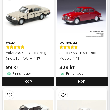
WELLY
IXO MODELS
Volvo 240 GL - Guld / Beige
Saab 96 V4 - 1968 - Röd - Ixo
(metallic) - Welly - 1:37
Models - 1:43
99 kr
329 kr
Finns i lager
Finns i lager
KÖP
KÖP