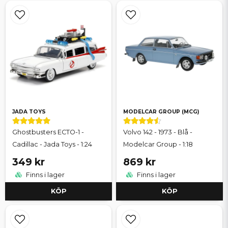
JADA TOYS
MODELCAR GROUP (MCG)
Ghostbusters ECTO-1 -
Volvo 142 - 1973 - Blå -
Cadillac - Jada Toys - 1:24
Modelcar Group - 1:18
349 kr
869 kr
Finns i lager
Finns i lager
KÖP
KÖP