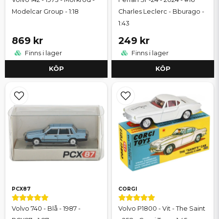
Modelcar Group - 1:18
Charles Leclerc - Bburago -
1:43
869 kr
249 kr
Finns i lager
Finns i lager
KÖP
KÖP
PCX87
CORGI
Volvo 740 - Blå - 1987 -
Volvo P1800 - Vit - The Saint