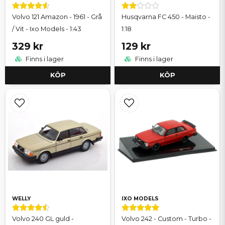
Volvo 121 Amazon - 1961 - Grå
Husqvarna FC 450 - Maisto -
/ Vit - Ixo Models - 1:43
1:18
329 kr
129 kr
Finns i lager
Finns i lager
KÖP
KÖP
WELLY
IXO MODELS
Volvo 240 GL guld -
Volvo 242 - Custom - Turbo -