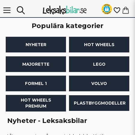
Populära kategorier
NYHETER
HOT WHEELS
MAJORETTE
LEGO
FORMEL 1
VOLVO
HOT WHEELS
PLASTBYGGMODELLER
PREMIUM
Nyheter - Leksaksbilar