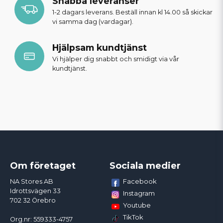
Snabba leveranser
1-2 dagars leverans. Beställ innan kl 14.00 så skickar
vi samma dag (vardagar).
Hjälpsam kundtjänst
Vi hjälper dig snabbt och smidigt via vår
kundtjänst.
Om företaget
Sociala medier
Facebook
NA Stores AB
Idrottsvägen 33
Instagram
702 32 Örebro
Youtube
TikTok
Org.nr: 559333-4757