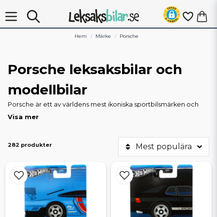
Hem
Märke
Porsche
Porsche leksaksbilar och
modellbilar
Porsche är ett av världens mest ikoniska sportbilsmärken och
har satt sin prägel på allt från klassiska 356 och 911 till moderna
Visa mer
eldrivna modeller som Taycan. Hos Leksaksbilar.se hittar du ett
av Sveriges största urval av Porsche i miniatyr – leksaksbilar för
barn, detaljrika modellbilar för samlare och radiostyrda varianter
282 produkter
Mest populära
för den som vill köra själv.
Stort sortiment för både lek och samling
Här finns allt från små mini-Porschar i enklare utföranden till
exklusiva samlarobjekt i skalor som 1:43, 1:24 och 1:18. Du hittar
klassiker som 911 Carrera och 944 Turbo, men också racingikoner
som 935, 917 och RSR. För de yngre finns tåliga barnbilar och set