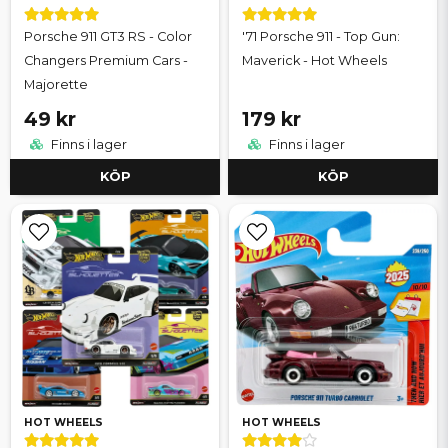
Porsche 911 GT3 RS - Color
'71 Porsche 911 - Top Gun:
Changers Premium Cars -
Maverick - Hot Wheels
Majorette
49 kr
179 kr
Finns i lager
Finns i lager
KÖP
KÖP
HOT WHEELS
HOT WHEELS