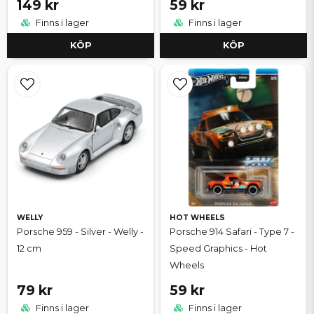
149 kr
59 kr
Finns i lager
Finns i lager
KÖP
KÖP
WELLY
HOT WHEELS
Porsche 959 - Silver - Welly -
Porsche 914 Safari - Type 7 -
12 cm
Speed Graphics - Hot
Wheels
79 kr
59 kr
Finns i lager
Finns i lager