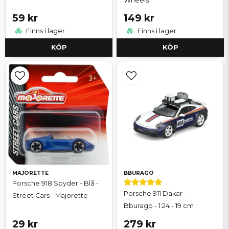
Wheels
59 kr
149 kr
Finns i lager
Finns i lager
KÖP
KÖP
MAJORETTE
BBURAGO
Porsche 918 Spyder - Blå -
Porsche 911 Dakar -
Street Cars - Majorette
Bburago - 1:24 - 19 cm
29 kr
279 kr