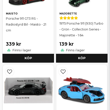
MAISTO
MAJORETTE
Porsche 911 GT3 RS -
1975 Porsche 911 (930) Turbo
Radiostyrd Bil - Maisto - 21
- Grön - Collection Series -
cm
Majorette - 1:64
339 kr
139 kr
Finns i lager
Finns i lager
KÖP
KÖP