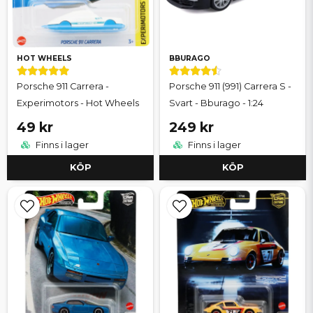
HOT WHEELS
BBURAGO
Porsche 911 Carrera -
Porsche 911 (991) Carrera S -
Experimotors - Hot Wheels
Svart - Bburago - 1:24
49 kr
249 kr
Finns i lager
Finns i lager
KÖP
KÖP