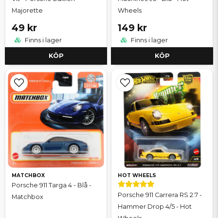
Majorette
Wheels
49 kr
149 kr
Finns i lager
Finns i lager
KÖP
KÖP
MATCHBOX
HOT WHEELS
Porsche 911 Targa 4 - Blå -
Porsche 911 Carrera RS 2.7 -
Matchbox
Hammer Drop 4/5 - Hot