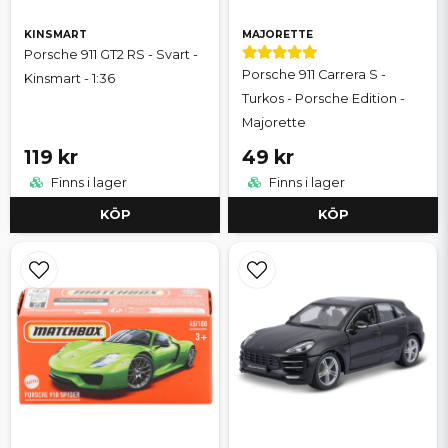
KINSMART
MAJORETTE
Porsche 911 GT2 RS - Svart -
Porsche 911 Carrera S -
Kinsmart - 1:36
Turkos - Porsche Edition -
Majorette
119 kr
49 kr
Finns i lager
Finns i lager
KÖP
KÖP