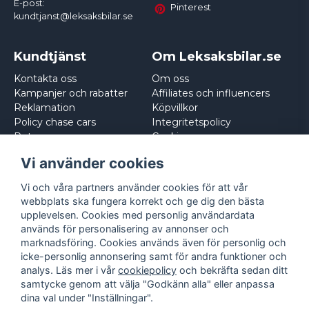
E-post:
Pinterest
kundtjanst@leksaksbilar.se
Kundtjänst
Om Leksaksbilar.se
Kontakta oss
Om oss
Kampanjer och rabatter
Affiliates och influencers
Reklamation
Köpvillkor
Policy chase cars
Integritetspolicy
Returnera
Cookies
Logga in
Vi använder cookies
Vi och våra partners använder cookies för att vår
webbplats ska fungera korrekt och ge dig den bästa
upplevelsen. Cookies med personlig användardata
används för personalisering av annonser och
marknadsföring. Cookies används även för personlig och
icke-personlig annonsering samt för andra funktioner och
analys. Läs mer i vår
cookiepolicy
och bekräfta sedan ditt
samtycke genom att välja "Godkänn alla" eller anpassa
dina val under "Inställningar".