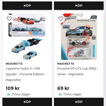
KÖP
KÖP
MAJORETTE
MAJORETTE
Cayenne Turbo S + 918
Porsche 911 GT3 Cup (992) -
Spyder - Porsche Edition -
Silver - Majorette
Majorette
109 kr
69 kr
Finns i lager
Finns i lager
KÖP
KÖP