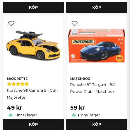
KÖP
KÖP
MAJORETTE
MATCHBOX
Porsche 911 Targa 4 - Blå -
Porsche 911 Carrera S - Gul -
Power Grab - Matchbox
Majorette
49 kr
59 kr
Finns i lager
Finns i lager
KÖP
KÖP