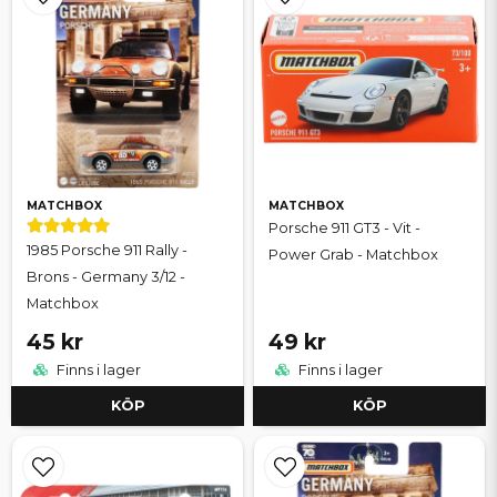
MATCHBOX
MATCHBOX
Porsche 911 GT3 - Vit -
1985 Porsche 911 Rally -
Power Grab - Matchbox
Brons - Germany 3/12 -
Matchbox
45 kr
49 kr
Finns i lager
Finns i lager
KÖP
KÖP