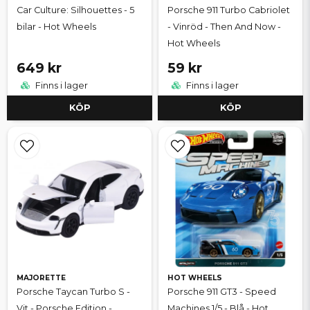
Car Culture: Silhouettes - 5
Porsche 911 Turbo Cabriolet
bilar - Hot Wheels
- Vinröd - Then And Now -
Hot Wheels
649 kr
59 kr
Finns i lager
Finns i lager
KÖP
KÖP
MAJORETTE
HOT WHEELS
Porsche Taycan Turbo S -
Porsche 911 GT3 - Speed
Vit - Porsche Edition -
Machines 1/5 - Blå - Hot