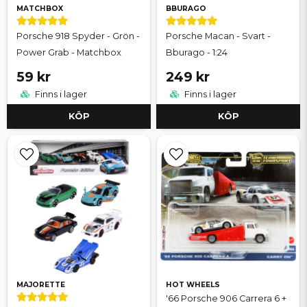
MATCHBOX
BBURAGO
Porsche 918 Spyder - Grön -
Porsche Macan - Svart -
Power Grab - Matchbox
Bburago - 1:24
59 kr
249 kr
Finns i lager
Finns i lager
KÖP
KÖP
MAJORETTE
HOT WHEELS
'66 Porsche 906 Carrera 6 +