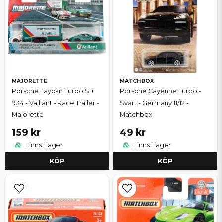
MAJORETTE
MATCHBOX
Porsche Taycan Turbo S +
Porsche Cayenne Turbo -
934 - Vaillant - Race Trailer -
Svart - Germany 11/12 -
Majorette
Matchbox
159 kr
49 kr
Finns i lager
Finns i lager
KÖP
KÖP