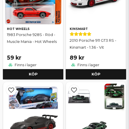
HOT WHEELS
KINSMART
1983 Porsche 928S - Röd -
2010 Porsche 911 GT3 RS -
Muscle Mania - Hot Wheels
Kinsmart - 1:36 - Vit
59 kr
89 kr
Finns i lager
Finns i lager
KÖP
KÖP