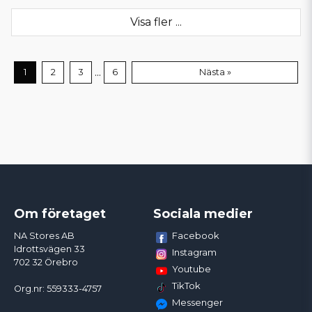
Visa fler ...
...
1
2
3
6
Nästa »
Om företaget
Sociala medier
Facebook
NA Stores AB
Idrottsvägen 33
Instagram
702 32 Örebro
Youtube
TikTok
Org.nr: 559333-4757
Messenger