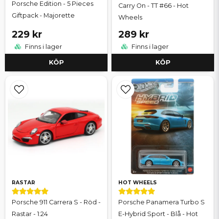
Porsche Edition - 5 Pieces
Carry On - TT #66 - Hot
Giftpack - Majorette
Wheels
229 kr
289 kr
Finns i lager
Finns i lager
KÖP
KÖP
RASTAR
HOT WHEELS
Porsche 911 Carrera S - Röd -
Porsche Panamera Turbo S
Rastar - 1:24
E-Hybrid Sport - Blå - Hot