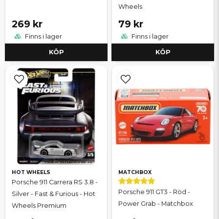
Wheels
269 kr
79 kr
Finns i lager
Finns i lager
KÖP
KÖP
HOT WHEELS
MATCHBOX
Porsche 911 Carrera RS 3.8 -
Porsche 911 GT3 - Röd -
Silver - Fast & Furious - Hot
Power Grab - Matchbox
Wheels Premium