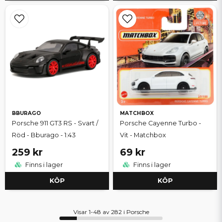
BBURAGO
MATCHBOX
Porsche 911 GT3 RS - Svart /
Porsche Cayenne Turbo -
Röd - Bburago - 1:43
Vit - Matchbox
259 kr
69 kr
Finns i lager
Finns i lager
KÖP
KÖP
Visar 1-48 av 282 i Porsche