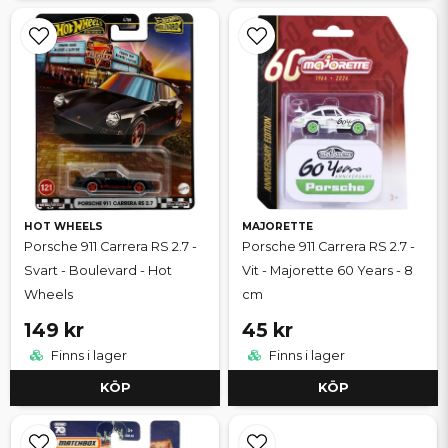
HOT WHEELS
MAJORETTE
Porsche 911 Carrera RS 2.7 -
Porsche 911 Carrera RS 2.7 -
Svart - Boulevard - Hot
Vit - Majorette 60 Years - 8
Wheels
cm
149 kr
45 kr
Finns i lager
Finns i lager
KÖP
KÖP