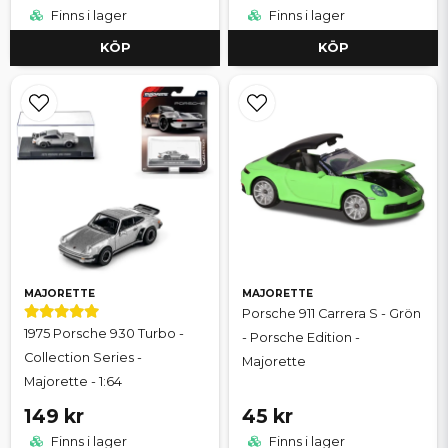
Finns i lager
Finns i lager
KÖP
KÖP
MAJORETTE
MAJORETTE
Porsche 911 Carrera S - Grön
1975 Porsche 930 Turbo -
- Porsche Edition -
Collection Series -
Majorette
Majorette - 1:64
149 kr
45 kr
Finns i lager
Finns i lager