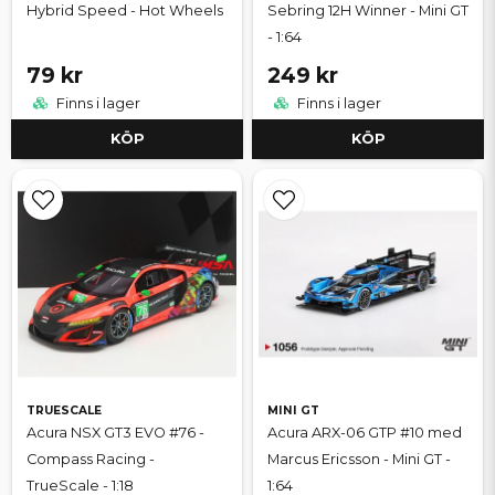
Hybrid Speed - Hot Wheels
Sebring 12H Winner - Mini GT
- 1:64
79 kr
249 kr
Finns i lager
Finns i lager
KÖP
KÖP
TRUESCALE
MINI GT
Acura NSX GT3 EVO #76 -
Acura ARX-06 GTP #10 med
Compass Racing -
Marcus Ericsson - Mini GT -
TrueScale - 1:18
1:64