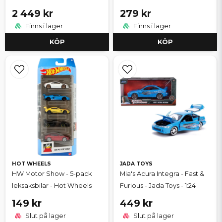
2 449 kr
279 kr
Finns i lager
Finns i lager
KÖP
KÖP
HOT WHEELS
JADA TOYS
HW Motor Show - 5-pack
Mia's Acura Integra - Fast &
leksaksbilar - Hot Wheels
Furious - Jada Toys - 1:24
149 kr
449 kr
Slut på lager
Slut på lager