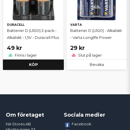
DURACELL
VARTA
Batterier D (LR20) 2-pack -
Batterier D (LR20) - Alkaliskt
Alkaliskt - 1,5V - Duracell Plus
- Varta Longlife Power
49 kr
29 kr
Finns i lager
Slut på lager
KÖP
Bevaka
Om företaget
Sociala medier
Facebook
NA Stores AB
Idrottsvägen 33