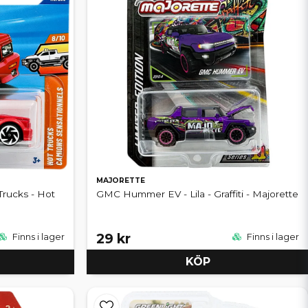
MAJORETTE
Trucks - Hot
GMC Hummer EV - Lila - Graffiti - Majorette
29 kr
Finns i lager
Finns i lager
KÖP