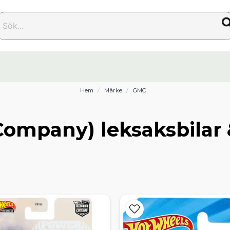
k...
Hem
Märke
GMC
ompany) leksaksbilar 