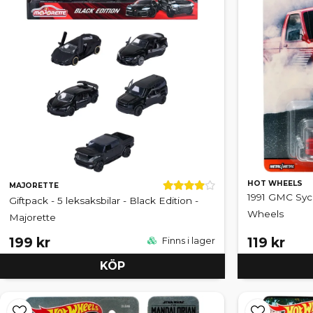
HOT WHEELS
MAJORETTE
1991 GMC Sycl
Giftpack - 5 leksaksbilar - Black Edition -
Wheels
Majorette
199 kr
119 kr
Finns i lager
KÖP