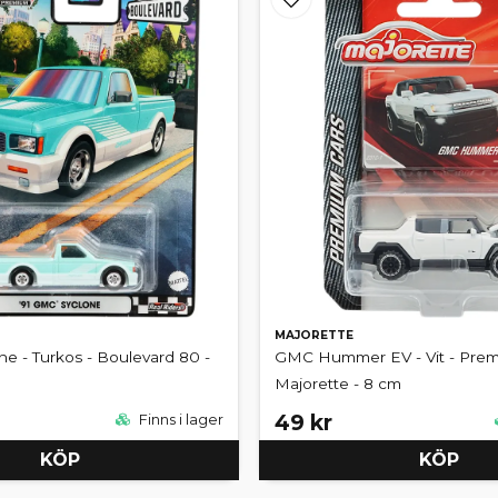
MAJORETTE
e - Turkos - Boulevard 80 -
GMC Hummer EV - Vit - Prem
Majorette - 8 cm
49 kr
Finns i lager
KÖP
KÖP