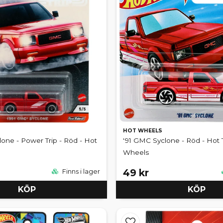
HOT WHEELS
one - Power Trip - Röd - Hot
'91 GMC Syclone - Röd - Hot 
Wheels
49 kr
Finns i lager
KÖP
KÖP