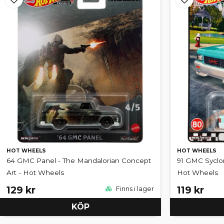
HOT WHEELS
HOT WHEELS
64 GMC Panel - The Mandalorian Concept
91 GMC Syclon
Art - Hot Wheels
Hot Wheels
129 kr
119 kr
Finns i lager
KÖP