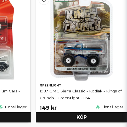
GREENLIGHT
ium Cars -
1987 GMC Sierra Classic - Kodiak - Kings of
Crunch - GreenLight - 1:64
149 kr
Finns i lager
Finns i lager
KÖP