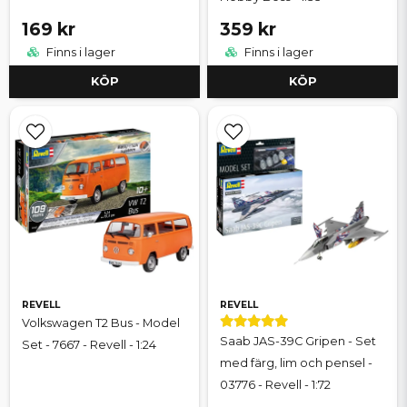
169 kr
359 kr
Finns i lager
Finns i lager
KÖP
KÖP
REVELL
REVELL
Volkswagen T2 Bus - Model
Saab JAS-39C Gripen - Set
Set - 7667 - Revell - 1:24
med färg, lim och pensel -
03776 - Revell - 1:72