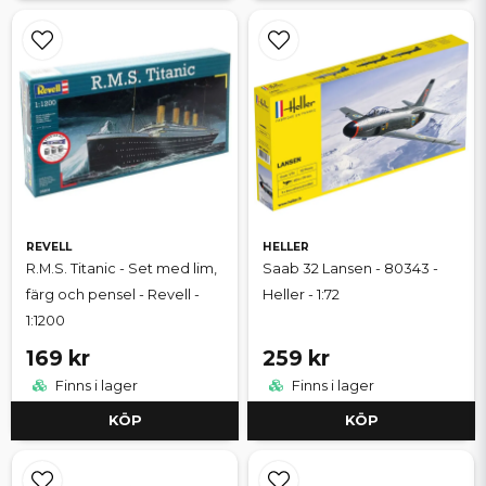
REVELL
HELLER
R.M.S. Titanic - Set med lim,
Saab 32 Lansen - 80343 -
färg och pensel - Revell -
Heller - 1:72
1:1200
169 kr
259 kr
Finns i lager
Finns i lager
KÖP
KÖP