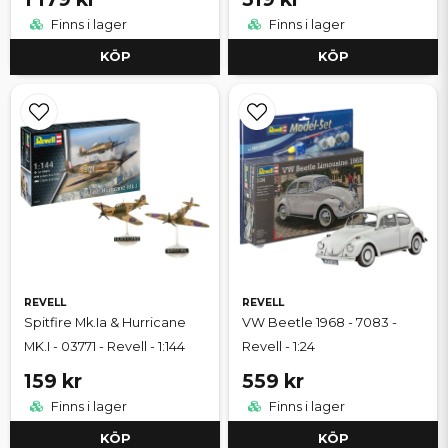
Finns i lager
Finns i lager
KÖP
KÖP
REVELL
REVELL
Spitfire Mk.Ia & Hurricane
VW Beetle 1968 - 7083 -
MK.I - 03771 - Revell - 1:144
Revell - 1:24
159 kr
559 kr
Finns i lager
Finns i lager
KÖP
KÖP