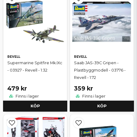
REVELL
REVELL
Supermarine Spitfire Mk.IXc
Saab JAS-39C Gripen -
- 03927 - Revell - 1:32
Plastbyggmodell - 03776 -
Revell - 1:72
479 kr
359 kr
Finns i lager
Finns i lager
KÖP
KÖP