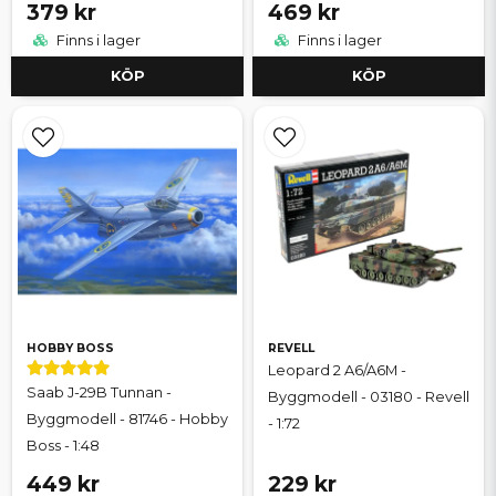
379 kr
469 kr
Finns i lager
Finns i lager
KÖP
KÖP
HOBBY BOSS
REVELL
Leopard 2 A6/A6M -
Saab J-29B Tunnan -
Byggmodell - 03180 - Revell
Byggmodell - 81746 - Hobby
- 1:72
Boss - 1:48
449 kr
229 kr