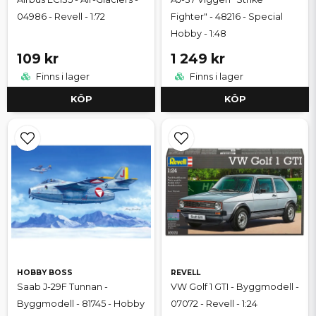
04986 - Revell - 1:72
Fighter" - 48216 - Special
Hobby - 1:48
109 kr
1 249 kr
Finns i lager
Finns i lager
KÖP
KÖP
HOBBY BOSS
REVELL
Saab J-29F Tunnan -
VW Golf 1 GTI - Byggmodell -
Byggmodell - 81745 - Hobby
07072 - Revell - 1:24