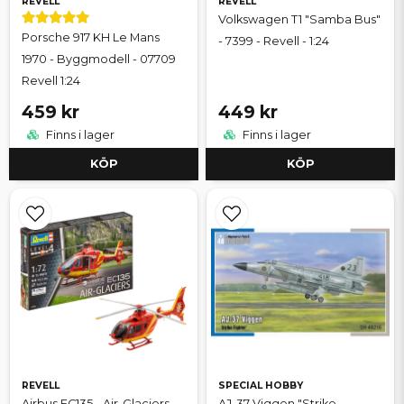
REVELL
REVELL
Volkswagen T1 "Samba Bus"
Porsche 917 KH Le Mans
- 7399 - Revell - 1:24
1970 - Byggmodell - 07709
Revell 1:24
459 kr
449 kr
Finns i lager
Finns i lager
KÖP
KÖP
REVELL
SPECIAL HOBBY
Airbus EC135 - Air-Glaciers -
AJ-37 Viggen "Strike