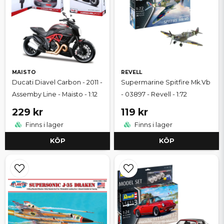
MAISTO
REVELL
Ducati Diavel Carbon - 2011 -
Supermarine Spitfire Mk.Vb
Assemby Line - Maisto - 1:12
- 03897 - Revell - 1:72
229 kr
119 kr
Finns i lager
Finns i lager
KÖP
KÖP