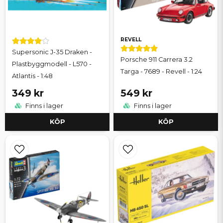
REVELL
Supersonic J-35 Draken -
Porsche 911 Carrera 3.2
Plastbyggmodell - L570 -
Targa - 7689 - Revell - 1:24
Atlantis - 1:48
349 kr
549 kr
Finns i lager
Finns i lager
KÖP
KÖP