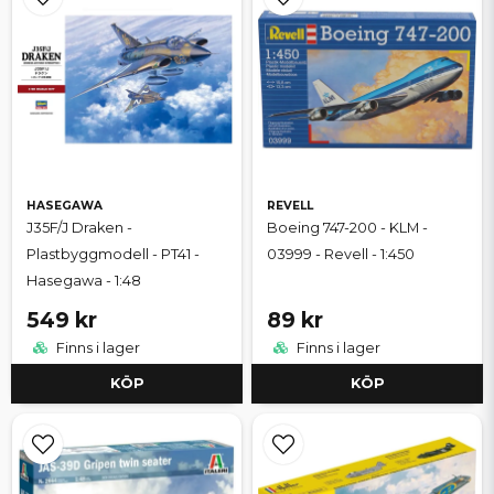
HASEGAWA
REVELL
J35F/J Draken -
Boeing 747-200 - KLM -
Plastbyggmodell - PT41 -
03999 - Revell - 1:450
Hasegawa - 1:48
549 kr
89 kr
Finns i lager
Finns i lager
KÖP
KÖP