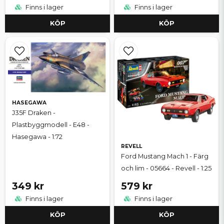
Finns i lager
Finns i lager
KÖP
KÖP
HASEGAWA
J35F Draken -
Plastbyggmodell - E48 -
Hasegawa - 1:72
REVELL
Ford Mustang Mach 1 - Färg
och lim - 05664 - Revell - 1:25
349 kr
579 kr
Finns i lager
Finns i lager
KÖP
KÖP