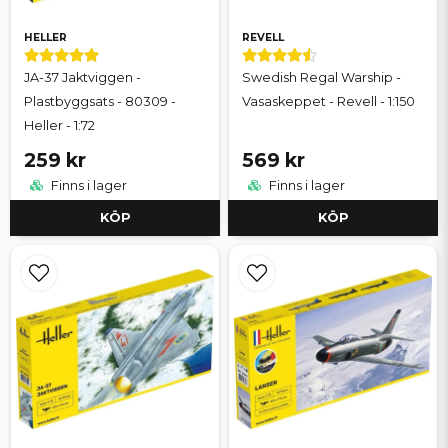
HELLER
REVELL
JA-37 Jaktviggen -
Swedish Regal Warship -
Plastbyggsats - 80309 -
Vasaskeppet - Revell - 1:150
Heller - 1:72
259 kr
569 kr
Finns i lager
Finns i lager
KÖP
KÖP