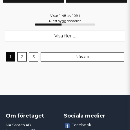
Visar 1-48 av 109 i
Plastbyggmodeller
Visa fler ...
1
2
3
Nästa »
Om företaget
Sociala medier
Facebook
NA Stores AB