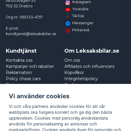
Idrottsvägen 33
Instagram
702 32 Örebro
Youtube
TikTok
Org.nr: 559333-4757
Messenger
E-post:
Pinterest
kundtjanst@leksaksbilar.se
Kundtjänst
Om Leksaksbilar.se
Kontakta oss
Om oss
Kampanjer och rabatter
Affiliates och influencers
Reklamation
Köpvillkor
Policy chase cars
Integritetspolicy
Returnera
Cookies
Logga in
Vi använder cookies
Vi och våra partners använder cookies för att vår
webbplats ska fungera korrekt och ge dig den bästa
upplevelsen. Cookies med personlig användardata
används för personalisering av annonser och
marknadsföring. Cookies används även för personlig och