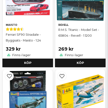
MAISTO
REVELL
R.M.S. Titanic - Model Set -
Ferrari SF90 Stradale -
65804 - Revell - 1:1200
Byggsats - Maisto - 1:24
329 kr
269 kr
Finns i lager
Finns i lager
KÖP
KÖP