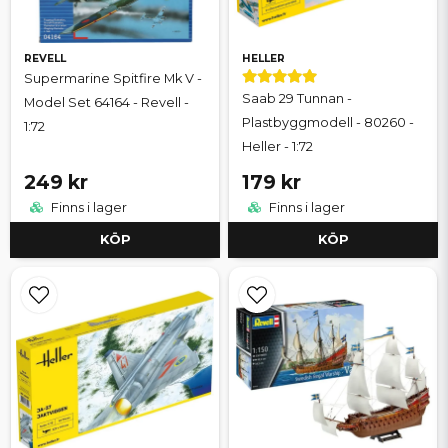
REVELL
HELLER
Supermarine Spitfire Mk V -
Saab 29 Tunnan -
Model Set 64164 - Revell -
Plastbyggmodell - 80260 -
1:72
Heller - 1:72
249 kr
179 kr
Finns i lager
Finns i lager
KÖP
KÖP