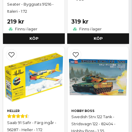
Seater - Byggsats 91216 -
Italeri - 1:72
219 kr
319 kr
Finns i lager
Finns i lager
KÖP
KÖP
HELLER
HOBBY BOSS
Swedish Strv.122 Tank -
Saab 91 Safir - Färg ingår -
Stridsvagn 122 - 82404 -
56287 - Heller - 1:72
Hobby Boss - 1:35