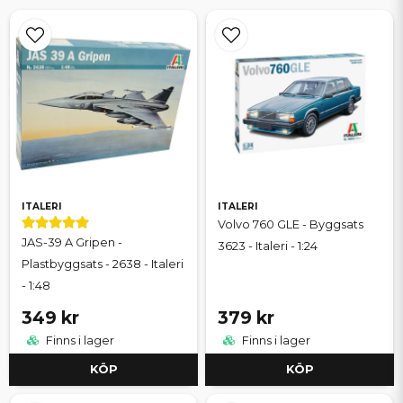
ITALERI
ITALERI
Volvo 760 GLE - Byggsats
JAS-39 A Gripen -
3623 - Italeri - 1:24
Plastbyggsats - 2638 - Italeri
- 1:48
349 kr
379 kr
Finns i lager
Finns i lager
KÖP
KÖP