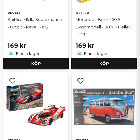
REVELL
HELLER
Spitfire Mk.IIa Supermarine
Mercedes-Benz 450 SL-
- 03953 - Revell - 1:72
Byggmodell - 80171 - Heller
- 1:43
169 kr
169 kr
Finns i lager
Finns i lager
KÖP
KÖP