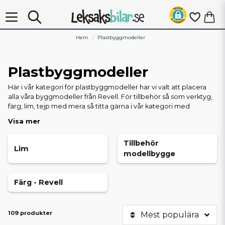
Hem
Plastbyggmodeller
Plastbyggmodeller
Här i vår kategori för plastbyggmodeller har vi valt att placera
alla våra byggmodeller från Revell. För tillbehör så som verktyg,
färg, lim, tejp med mera så titta gärna i vår kategori med
tillbehör för modellbygge. Plastbyggsatser finns i flera olika
Visa mer
svårighetsgrader och graderas ofta med en skala från ett till fem
eller motsvarande. Börja gärna i den nedre delen av skalan om
Tillbehör
du bygger din första modell.
Lim
modellbygge
Färg - Revell
109 produkter
Mest populära