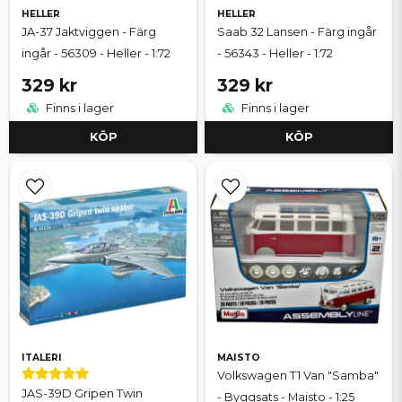
HELLER
HELLER
JA-37 Jaktviggen - Färg
Saab 32 Lansen - Färg ingår
ingår - 56309 - Heller - 1:72
- 56343 - Heller - 1:72
329 kr
329 kr
Finns i lager
Finns i lager
KÖP
KÖP
ITALERI
MAISTO
Volkswagen T1 Van "Samba"
JAS-39D Gripen Twin
- Byggsats - Maisto - 1:25