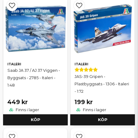
ITALERI
ITALERI
Saab JA 37 / AJ 37 Viggen -
JAS-39 Gripen -
Byggsats - 2785 - Italeri -
Plastbyggsats - 1306 - Italeri
1:48
- 1:72
449 kr
199 kr
Finns i lager
Finns i lager
KÖP
KÖP