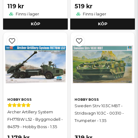
119 kr
519 kr
Finns i lager
Finns i lager
KÖP
KÖP
HOBBY BOSS
HOBBY BOSS
Sweden Strv 103C MBT -
Archer Artillery System
Stridsvagn 103C - 00310 -
FH77BW L52 - Byggmodell -
Trumpeter - 1:35
84579 - Hobby Boss - 1:35
1 179 kr
319 kr