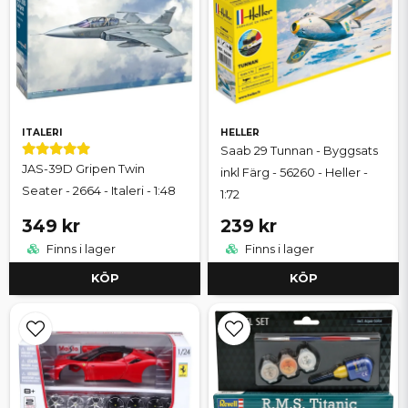
ITALERI
HELLER
Saab 29 Tunnan - Byggsats
JAS-39D Gripen Twin
inkl Färg - 56260 - Heller -
Seater - 2664 - Italeri - 1:48
1:72
349 kr
239 kr
Finns i lager
Finns i lager
KÖP
KÖP