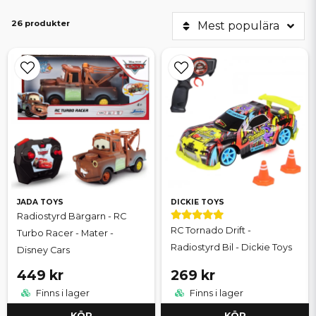
26 produkter
Mest populära
JADA TOYS
DICKIE TOYS
Radiostyrd Bärgarn - RC
RC Tornado Drift -
Turbo Racer - Mater -
Radiostyrd Bil - Dickie Toys
Disney Cars
449 kr
269 kr
Finns i lager
Finns i lager
KÖP
KÖP