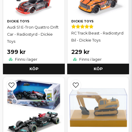
DICKIE TOYS
DICKIE TOYS
Audi S1 E-Tron Quattro Drift
RC Track Beast - Radiostyrd
Car - Radiostyrd - Dickie
Bil - Dickie Toys
Toys
399 kr
229 kr
Finns i lager
Finns i lager
KÖP
KÖP