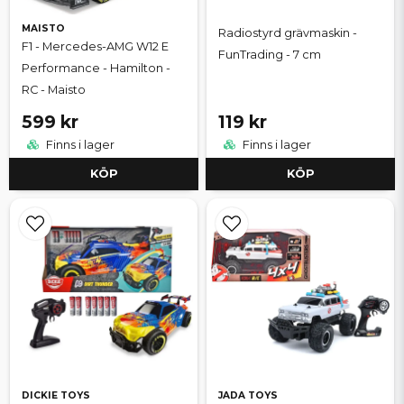
MAISTO
Radiostyrd grävmaskin -
F1 - Mercedes-AMG W12 E
FunTrading - 7 cm
Performance - Hamilton -
RC - Maisto
599 kr
119 kr
Finns i lager
Finns i lager
KÖP
KÖP
DICKIE TOYS
JADA TOYS