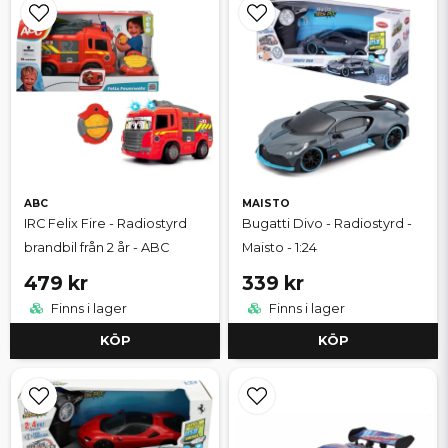
ABC
MAISTO
IRC Felix Fire - Radiostyrd
Bugatti Divo - Radiostyrd -
brandbil från 2 år - ABC
Maisto - 1:24
479 kr
339 kr
Finns i lager
Finns i lager
KÖP
KÖP