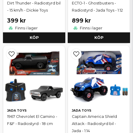
Dirt Thunder - Radiostyrd bil
ECTO-1 - Ghostbusters -
- 15 km/h - Dickie Toys
Radiostyrd - Jada Toys - 1:12
399 kr
899 kr
Finns i lager
Finns i lager
KÖP
KÖP
JADA TOYS
JADA TOYS
1967 Chevrolet El Camino -
Captain America Shield
F&F - Radiostyrd - 18 cm
Attack - Radiostyrd bil -
Jada - 1:14