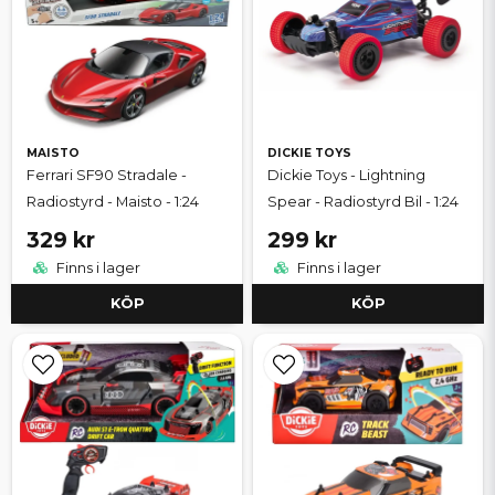
MAISTO
DICKIE TOYS
Ferrari SF90 Stradale -
Dickie Toys - Lightning
Radiostyrd - Maisto - 1:24
Spear - Radiostyrd Bil - 1:24
329 kr
299 kr
Finns i lager
Finns i lager
KÖP
KÖP