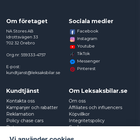
Om företaget
Sociala medier
Facebook
NA Stores AB
Idrottsvägen 33
Instagram
702 32 Örebro
Youtube
TikTok
Org.nr: 559333-4757
Messenger
E-post:
Pinterest
kundtjanst@leksaksbilar.se
Kundtjänst
Om Leksaksbilar.se
Kontakta oss
Om oss
Kampanjer och rabatter
Affiliates och influencers
Reklamation
Köpvillkor
Policy chase cars
Integritetspolicy
Returnera
Cookies
Logga in
Vi använder cookies