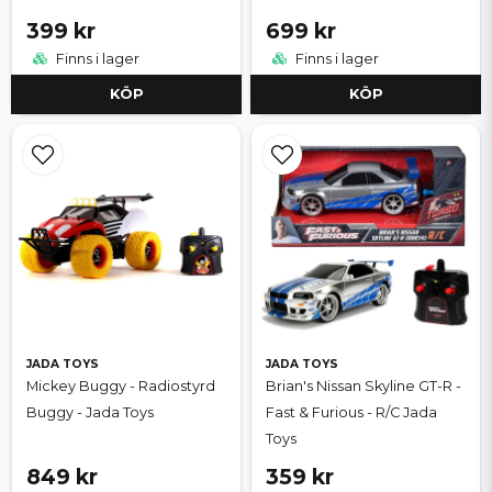
399 kr
699 kr
Finns i lager
Finns i lager
KÖP
KÖP
JADA TOYS
JADA TOYS
Mickey Buggy - Radiostyrd
Brian's Nissan Skyline GT-R -
Buggy - Jada Toys
Fast & Furious - R/C Jada
Toys
849 kr
359 kr