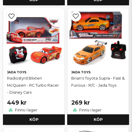
JADA TOYS
JADA TOYS
Radiostyrd Blixten
Brian's Toyota Supra - Fast &
McQueen - RC Turbo Racer
Furious - R/C - Jada Toys
- Disney Cars
449 kr
269 kr
Finns i lager
Finns i lager
KÖP
KÖP