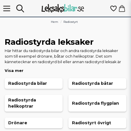
Hem
Radiostyrt
Radiostyrda leksaker
Här hittar du radiostyrda bilar och andra radiostyrda leksaker
som till exempel drönare, båtar och helikoptrar. Det som
kännetecknar en radiostyrd bil eller annan radiostyrd leksak är
att de kontrolleras av en handkontroll, eller sändare, som
Visa mer
används för att kommunicera med den radiostyrda bilen för att
till exempel svänga, gasa eller bromsa. Populära radiostyrda
Radiostyrda bilar
Radiostyrda båtar
bilar, eller RC-bilar, delas in i olika segment där monster trucks,
buggys och stuntbilar är populära.
Radiostyrda
Radiostyrda flygplan
helikoptrar
Drönare
Radiostyrt övrigt