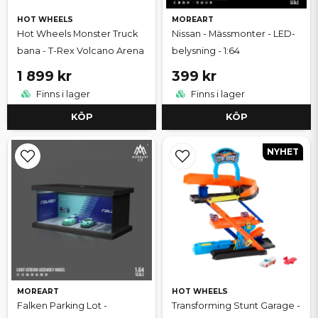
HOT WHEELS
MOREART
Hot Wheels Monster Truck
Nissan - Mässmonter - LED-
bana - T-Rex Volcano Arena
belysning - 1:64
1 899 kr
399 kr
Finns i lager
Finns i lager
KÖP
KÖP
NYHET
MOREART
HOT WHEELS
Falken Parking Lot -
Transforming Stunt Garage -