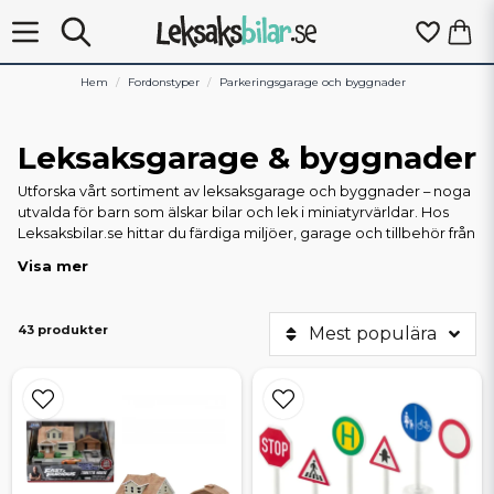
Hem
Fordonstyper
Parkeringsgarage och byggnader
Leksaksgarage & byggnader
Utforska vårt sortiment av leksaksgarage och byggnader – noga
utvalda för barn som älskar bilar och lek i miniatyrvärldar. Hos
Leksaksbilar.se hittar du färdiga miljöer, garage och tillbehör från
populära tillverkare som LEGO, Majorette, Siku och Jada Toys.
Visa mer
Garage för leksaksbilar
Bland våra mest omtyckta produkter finns Dom’s House och
43 produkter
Mest populära
Jurassic Park-dioramor från Jada Toys, F1-pit stops och garage
från LEGO, samt Majorette Lamborghini Showroom och Porsche
Experience Center med tillhörande bilar. För dig som gillar att
bygga själv finns Mini Garage från AMT och Pit Garage Diorama
från Tarmac Works i skala 1:64. Vi erbjuder även enklare
byggnader som brandstation från PlanToys och bondgård från
Siku World.