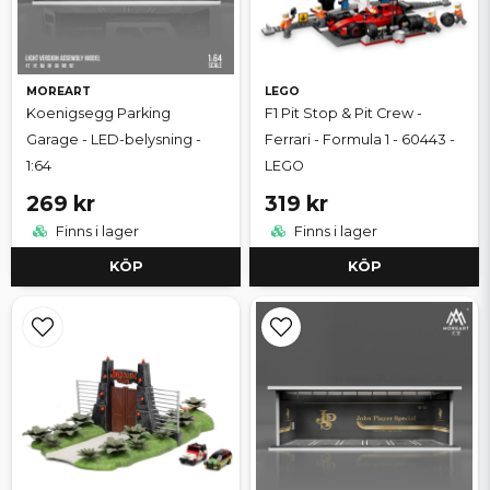
MOREART
LEGO
Koenigsegg Parking
F1 Pit Stop & Pit Crew -
Garage - LED-belysning -
Ferrari - Formula 1 - 60443 -
1:64
LEGO
269 kr
319 kr
Finns i lager
Finns i lager
KÖP
KÖP