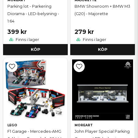
MOREART
MAJORETTE
Parking lot - Parkering
BMW Showroom + BMW M3
Diorama - LED-belysning -
(G20) - Majorette
1:64
399 kr
279 kr
Finns i lager
Finns i lager
KÖP
KÖP
LEGO
MOREART
F1 Garage - Mercedes-AMG
John Player Special Parking