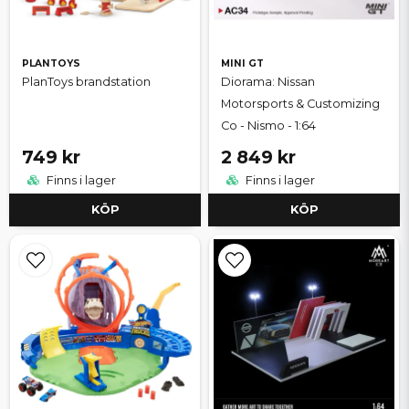
PLANTOYS
MINI GT
PlanToys brandstation
Diorama: Nissan
Motorsports & Customizing
Co - Nismo - 1:64
749 kr
2 849 kr
Finns i lager
Finns i lager
KÖP
KÖP