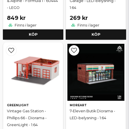
& Alpine - Formula 1 - 60444
Garage - LED-belysning -
- LEGO
1:64
849 kr
269 kr
Finns i lager
Finns i lager
KÖP
KÖP
GREENLIGHT
MOREART
Vintage Gas Station -
7-Eleven Butik Diorama -
Phillips 66 - Diorama -
LED-belysning - 1:64
GreenLight - 1:64