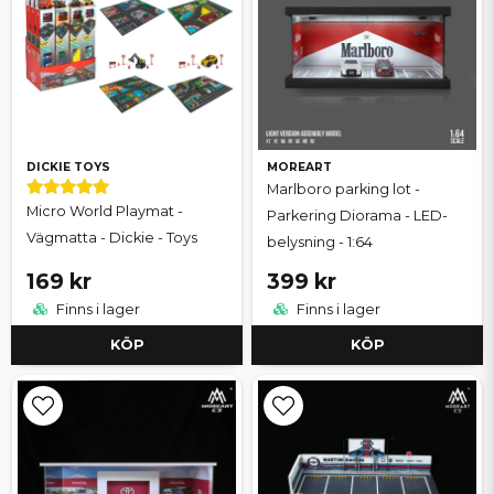
DICKIE TOYS
MOREART
Marlboro parking lot -
Micro World Playmat -
Parkering Diorama - LED-
Vägmatta - Dickie - Toys
belysning - 1:64
169 kr
399 kr
Finns i lager
Finns i lager
KÖP
KÖP