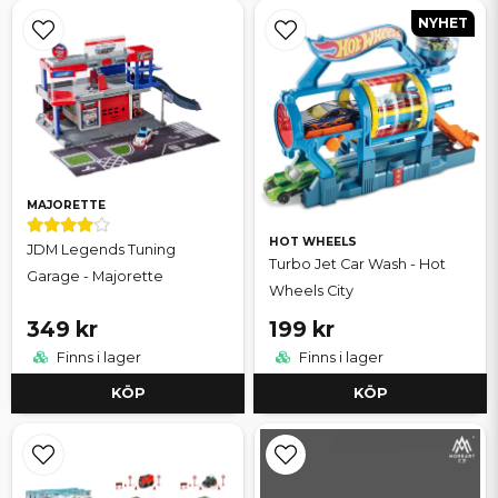
NYHET
MAJORETTE
HOT WHEELS
JDM Legends Tuning
Turbo Jet Car Wash - Hot
Garage - Majorette
Wheels City
349 kr
199 kr
Finns i lager
Finns i lager
KÖP
KÖP