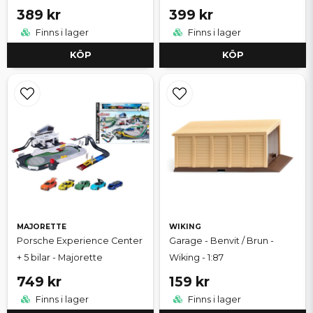
389 kr
399 kr
Finns i lager
Finns i lager
KÖP
KÖP
MAJORETTE
WIKING
Porsche Experience Center
Garage - Benvit / Brun -
+ 5 bilar - Majorette
Wiking - 1:87
749 kr
159 kr
Finns i lager
Finns i lager