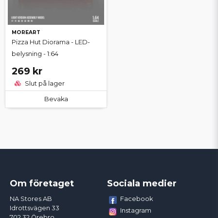
MOREART
Pizza Hut Diorama - LED-
belysning - 1:64
269 kr
Slut på lager
Bevaka
Om företaget
Sociala medier
Facebook
NA Stores AB
Idrottsvägen 33
Instagram
702 32 Örebro