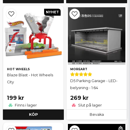
NYHET
HOT WHEELS
MOREART
Blaze Blast - Hot Wheels
D5 Parking Garage - LED-
City
belysning - 1:64
199 kr
269 kr
Finns i lager
Slut på lager
KÖP
Bevaka