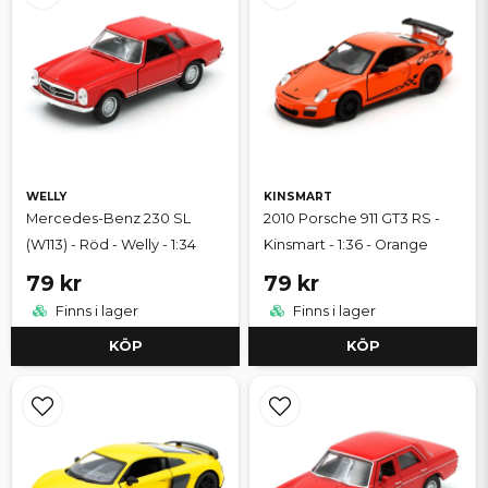
WELLY
KINSMART
Mercedes-Benz 230 SL
2010 Porsche 911 GT3 RS -
(W113) - Röd - Welly - 1:34
Kinsmart - 1:36 - Orange
79 kr
79 kr
Finns i lager
Finns i lager
KÖP
KÖP