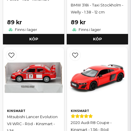
BMW 318i - Taxi Stockholm -
Welly - 1:38 - 12 cm
89 kr
89 kr
Finns i lager
Finns i lager
KÖP
KÖP
KINSMART
KINSMART
Mitsubishi Lancer Evolution
2020 Audi R8 Coupe -
VII WRC - Röd - Kinsmart -
Kinsmart - 1:36 - Röd
1:36