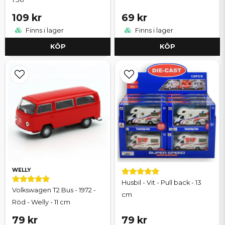
109 kr
69 kr
Finns i lager
Finns i lager
KÖP
KÖP
WELLY
Husbil - Vit - Pull back - 13
Volkswagen T2 Bus - 1972 -
cm
Röd - Welly - 11 cm
79 kr
79 kr