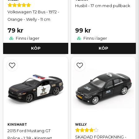
Husbil - 17 cm med pullback
Volkswagen T2 Bus - 1972 -
Orange - Welly - 11 cm
79 kr
99 kr
Finns i lager
Finns i lager
KÖP
KÖP
KINSMART
WELLY
2015 Ford Mustang GT
SKADAD FÖRPACKNING -
Police - 1:38 - Kinsmart