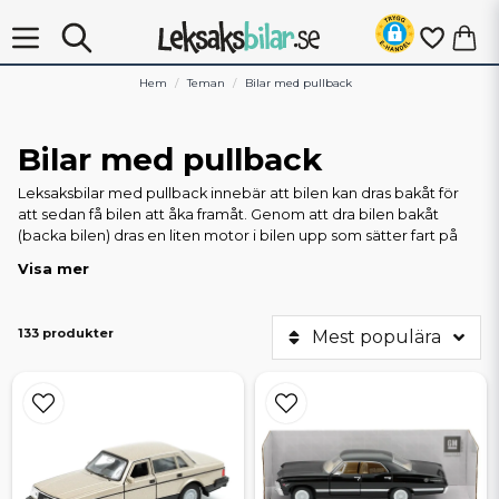
Hem
Teman
Bilar med pullback
Bilar med pullback
Leksaksbilar med pullback innebär att bilen kan dras bakåt för
att sedan få bilen att åka framåt. Genom att dra bilen bakåt
(backa bilen) dras en liten motor i bilen upp som sätter fart på
hjulen i motsatt riktning (framåt) när bilen släpps lös. Här på
Visa mer
Leksaksbilar.se har vi ett stort utbud av bilar med pullback från
flera välkända varumärken så som till exempel Welly och
Kinsmart.
133 produkter
Mest populära
Leksaksbilar brukar kategoriseras in i olika drivningstyper. Vi har
pullback, frihjul, friktion och batteri. Pullbacken innebär att en bil
kan dras bakåt för att sedan med hjälp av den inbyggda motorn
åka framåt. Pullbacken vrids helt enkelt upp när bilen dras bakåt.
Frihjul är precis som det låter, hjulens axlar roterar helt fritt i
bilens chassi. Bilen rullar fritt både framåt och bakåt och givetvis
har vissa leksaksbilar bättre, rakare och jämnare rull än andra.