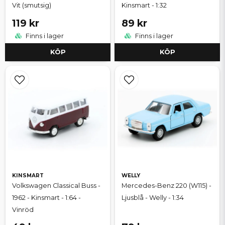
Vit (smutsig)
Kinsmart - 1:32
119 kr
89 kr
Finns i lager
Finns i lager
KÖP
KÖP
KINSMART
WELLY
Volkswagen Classical Buss -
Mercedes-Benz 220 (W115) -
1962 - Kinsmart - 1:64 -
Ljusblå - Welly - 1:34
Vinröd