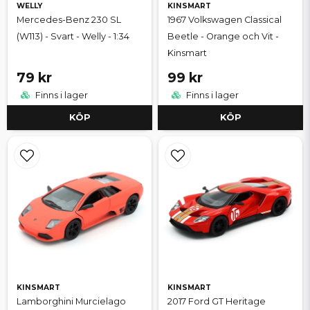
WELLY
KINSMART
Mercedes-Benz 230 SL
1967 Volkswagen Classical
(W113) - Svart - Welly - 1:34
Beetle - Orange och Vit -
Kinsmart
79 kr
99 kr
Finns i lager
Finns i lager
KÖP
KÖP
KINSMART
KINSMART
Lamborghini Murcielago
2017 Ford GT Heritage