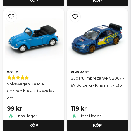
KÖP
KÖP
WELLY
KINSMART
Subaru Impreza WRC 2007 -
Volkswagen Beetle
#7 Solberg - Kinsmart - 1:36
Convertible - Blå - Welly - 11
cm
99 kr
119 kr
Finns i lager
Finns i lager
KÖP
KÖP