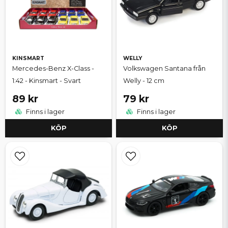
KINSMART
WELLY
Mercedes-Benz X-Class -
Volkswagen Santana från
1:42 - Kinsmart - Svart
Welly - 12 cm
89 kr
79 kr
Finns i lager
Finns i lager
KÖP
KÖP