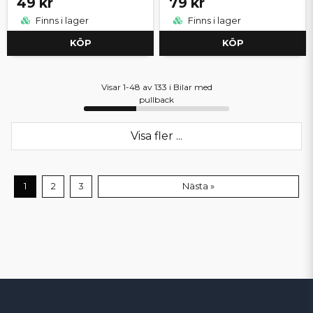
49 kr
79 kr
Finns i lager
Finns i lager
KÖP
KÖP
Visar 1-48 av 133 i Bilar med
pullback
Visa fler ...
1
2
3
Nästa »