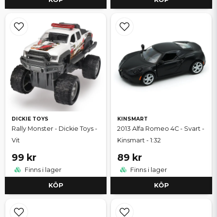
DICKIE TOYS
KINSMART
Rally Monster - Dickie Toys -
2013 Alfa Romeo 4C - Svart -
Vit
Kinsmart - 1:32
99 kr
89 kr
Finns i lager
Finns i lager
KÖP
KÖP