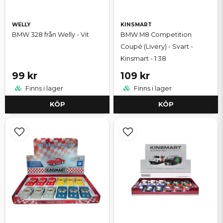
WELLY
KINSMART
BMW 328 från Welly - Vit
BMW M8 Competition
Coupé (Livery) - Svart -
Kinsmart - 1:38
99 kr
109 kr
Finns i lager
Finns i lager
KÖP
KÖP