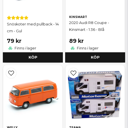
KINSMART
2020 Audi R8 Coupe -
Snöskoter med pullback - 14
Kinsmart - 1:36 - Blå
cm - Gul
79 kr
89 kr
Finns i lager
Finns i lager
KÖP
KÖP
WELLY
TEAMA