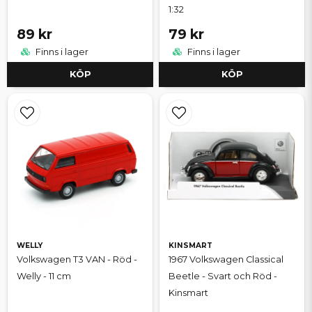
1:32
89 kr
79 kr
Finns i lager
Finns i lager
KÖP
KÖP
WELLY
KINSMART
Volkswagen T3 VAN - Röd -
1967 Volkswagen Classical
Welly - 11 cm
Beetle - Svart och Röd -
Kinsmart