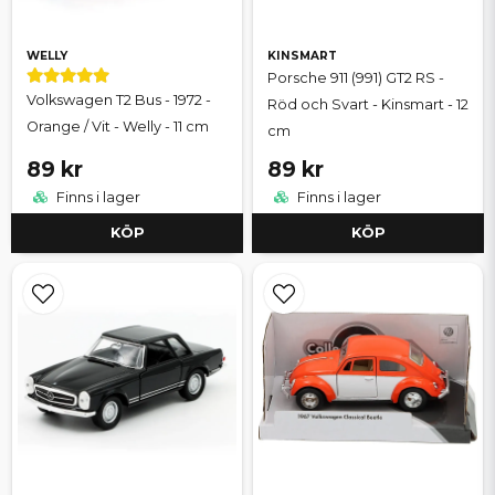
WELLY
KINSMART
Porsche 911 (991) GT2 RS -
Volkswagen T2 Bus - 1972 -
Röd och Svart - Kinsmart - 12
Orange / Vit - Welly - 11 cm
cm
89 kr
89 kr
Finns i lager
Finns i lager
KÖP
KÖP