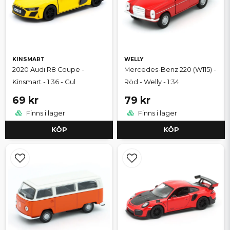
KINSMART
WELLY
2020 Audi R8 Coupe -
Mercedes-Benz 220 (W115) -
Kinsmart - 1:36 - Gul
Röd - Welly - 1:34
69 kr
79 kr
Finns i lager
Finns i lager
KÖP
KÖP