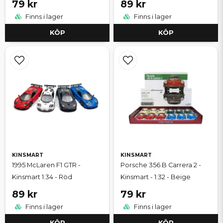
79 kr
89 kr
Finns i lager
Finns i lager
KÖP
KÖP
KINSMART
KINSMART
1995 McLaren F1 GTR -
Porsche 356 B Carrera 2 -
Kinsmart 1:34 - Röd
Kinsmart - 1:32 - Beige
89 kr
79 kr
Finns i lager
Finns i lager
KÖP
KÖP