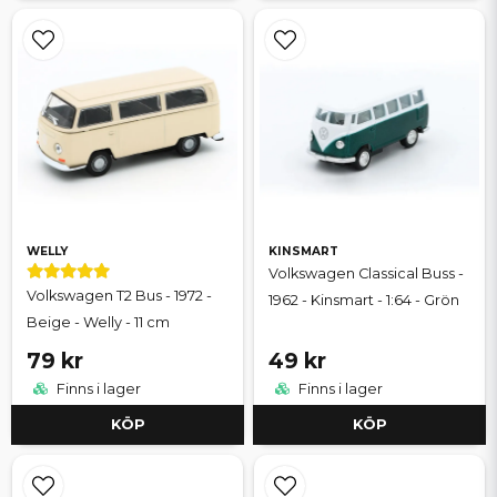
WELLY
KINSMART
Volkswagen Classical Buss -
Volkswagen T2 Bus - 1972 -
1962 - Kinsmart - 1:64 - Grön
Beige - Welly - 11 cm
79 kr
49 kr
Finns i lager
Finns i lager
KÖP
KÖP