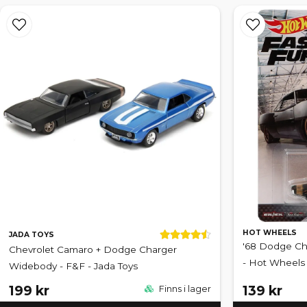
HOT WHEELS
JADA TOYS
'68 Dodge Cha
Chevrolet Camaro + Dodge Charger
- Hot Wheels
Widebody - F&F - Jada Toys
199 kr
139 kr
Finns i lager