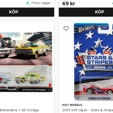
69 kr
Finns i lager
KÖP
KÖP
HOT WHEELS
 Belvedere + '65 Dodge
2013 SRT Viper - Stars & Stripe