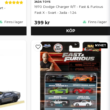
JADA TOYS
1970 Dodge Charger R/T - Fast & Furious
rt -
Fast X - Svart - Jada - 1:24
399 kr
Finns i lager
Finns i lager
KÖP
NYHET