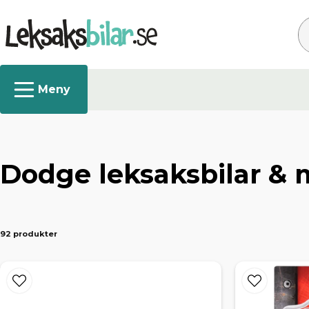
Sö
Dodge leksaksbilar & 
92 produkter