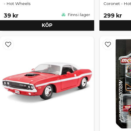
- Hot Wheels
Coronet - Ho
39 kr
299 kr
Finns i lager
KÖP