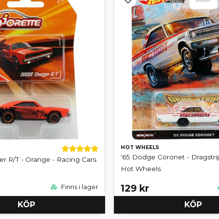
HOT WHEELS
'65 Dodge Coronet - Dragstr
r R/T - Orange - Racing Cars
Hot Wheels
129 kr
Finns i lager
KÖP
KÖP