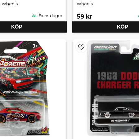
t Wheels
Wheels
59 kr
Finns i lager
KÖP
KÖP