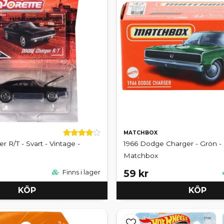
MATCHBOX
 R/T - Svart - Vintage -
1966 Dodge Charger - Grön -
Matchbox
59 kr
Finns i lager
KÖP
KÖP