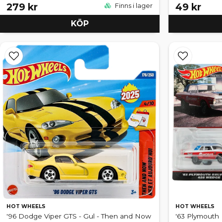
279 kr
49 kr
Finns i lager
KÖP
HOT WHEELS
HOT WHEELS
'96 Dodge Viper GTS - Gul - Then and Now
'63 Plymouth