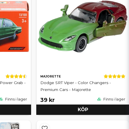
MAJORETTE
 Power Grab -
Dodge SRT Viper - Color Changers -
Premium Cars - Majorette
39 kr
Finns i lager
Finns i lager
KÖP