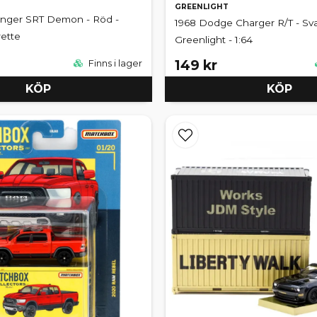
GREENLIGHT
nger SRT Demon - Röd -
1968 Dodge Charger R/T - Sva
rette
Greenlight - 1:64
149 kr
Finns i lager
KÖP
KÖP