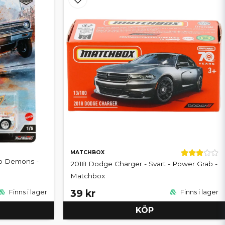
MATCHBOX
ip Demons -
2018 Dodge Charger - Svart - Power Grab -
Matchbox
39 kr
Finns i lager
Finns i lager
KÖP