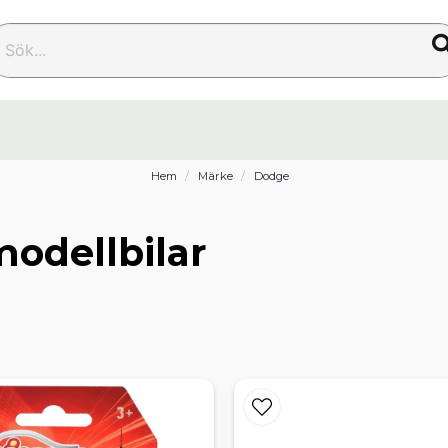
k...
Hem
Märke
Dodge
modellbilar