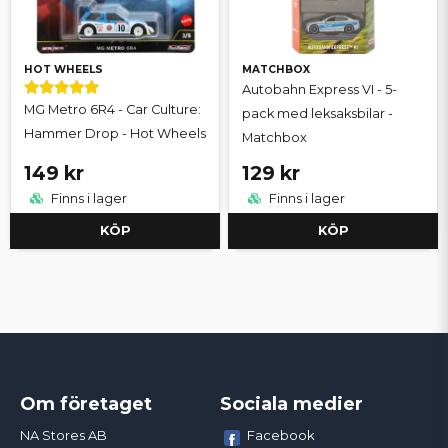
HOT WHEELS
MATCHBOX
Autobahn Express VI - 5-
MG Metro 6R4 - Car Culture:
pack med leksaksbilar -
Hammer Drop - Hot Wheels
Matchbox
149 kr
129 kr
Finns i lager
Finns i lager
KÖP
KÖP
Om företaget
Sociala medier
Facebook
NA Stores AB