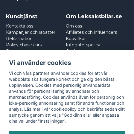
Kundtjänst
Om Leksaksbilar.se
Kontakta oss
Om oss
Kampanjer och rabatter
Affiliates och influencers
Reklamation
Köpvillkor
Policy chase cars
Integritetspolicy
Returnera
Cookies
Logga in
Vi använder cookies
Vi och våra partners använder cookies för att vår
webbplats ska fungera korrekt och ge dig den bästa
upplevelsen. Cookies med personlig användardata
används för personalisering av annonser och
marknadsföring. Cookies används även för personlig och
icke-personlig annonsering samt för andra funktioner och
analys. Läs mer i vår
cookiepolicy
och bekräfta sedan ditt
samtycke genom att välja "Godkänn alla" eller anpassa
dina val under "Inställningar".