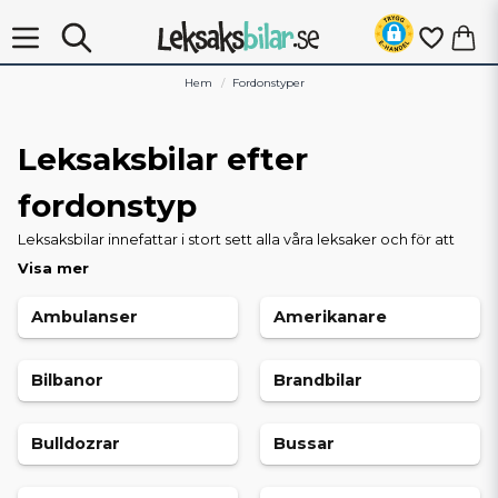
Hem
Fordonstyper
Leksaksbilar efter
fordonstyp
Leksaksbilar innefattar i stort sett alla våra leksaker och för att
underlätta att hitta rätt delar vi in alla bilar och andra
Visa mer
fordonsrelaterade leksaker i underkategorier. Letar du
exempelvis efter leksakstraktorer, radiostyrda bilar, brandbilar,
Ambulanser
Amerikanare
monster trucks, polisbilar eller i princip vilket fordon som helst i
leksaksformat så bläddra vidare i kategorierna för att hitta rätt
leksaksbil.
Bilbanor
Brandbilar
Bulldozrar
Bussar