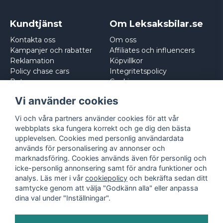
Kundtjänst
Om Leksaksbilar.se
Kontakta oss
Om oss
Kampanjer och rabatter
Affiliates och influencers
Reklamation
Köpvillkor
Policy chase cars
Integritetspolicy
Returnera
Cookies
Logga in
Vi använder cookies
Vi och våra partners använder cookies för att vår
webbplats ska fungera korrekt och ge dig den bästa
upplevelsen. Cookies med personlig användardata
används för personalisering av annonser och
marknadsföring. Cookies används även för personlig och
icke-personlig annonsering samt för andra funktioner och
analys. Läs mer i vår
cookiepolicy
och bekräfta sedan ditt
samtycke genom att välja "Godkänn alla" eller anpassa
dina val under "Inställningar".