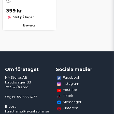
1:24
399 kr
Slut på lager
Bevaka
Om företaget
Sociala medier
Facebook
NA Stores AB
Idrottsvägen 33
Instagram
702 32 Örebro
Youtube
TikTok
Org.nr: 559333-4757
Messenger
E-post:
Pinterest
kundtjanst@leksaksbilar.se