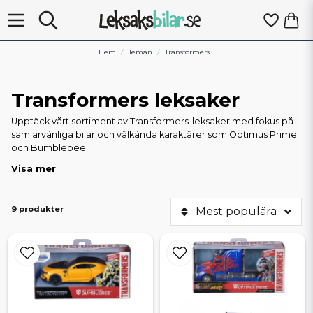
Hem
Teman
Transformers
Transformers leksaker
Upptäck vårt sortiment av Transformers-leksaker med fokus på
samlarvänliga bilar och välkända karaktärer som Optimus Prime
och Bumblebee.
Visa mer
Transformersbilar – för display eller lek
Dessa fordon föreställer några av de mest ikoniska
Transformers-karaktärerna i sitt fordonsläge. Med detaljerad
9 produkter
Mest populära
design och olika skalor (1:24, 1:32, 1:64) är modellerna ett måste
för fans av både Transformers och bil-leksaker.
Transformers karaktärer & modeller:
Bumblebee leksaker:
Klassiska Chevy Camaro från både
originalserier och filmen Rise of the Beasts