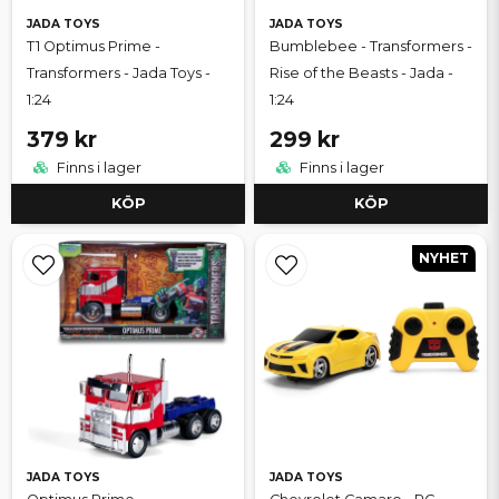
JADA TOYS
JADA TOYS
T1 Optimus Prime -
Bumblebee - Transformers -
Transformers - Jada Toys -
Rise of the Beasts - Jada -
1:24
1:24
379 kr
299 kr
Finns i lager
Finns i lager
KÖP
KÖP
NYHET
JADA TOYS
JADA TOYS