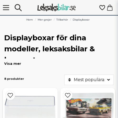
Hem
Mer grejer
Tillbehör
Displayboxar
Displayboxar för dina
modeller, leksaksbilar &
byggsatser
Visa mer
Här hittar du tomma displayboxar, även kallat akryllådor,
vitrinboxar eller show case.
8 produkter
Mest populära