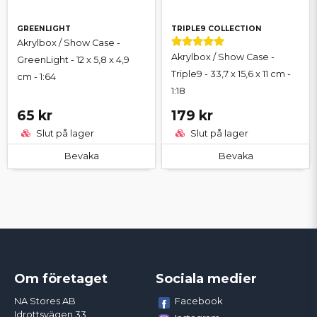
GREENLIGHT
TRIPLE9 COLLECTION
Akrylbox / Show Case -
Akrylbox / Show Case -
GreenLight - 12 x 5,8 x 4,9
Triple9 - 33,7 x 15,6 x 11 cm -
cm - 1:64
1:18
65 kr
179 kr
Slut på lager
Slut på lager
Bevaka
Bevaka
Om företaget
Sociala medier
Facebook
NA Stores AB
Idrottsvägen 33