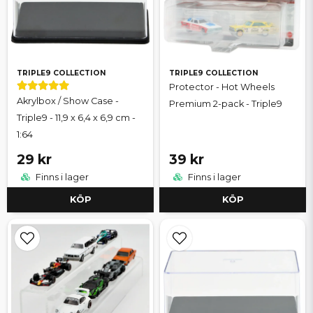
TRIPLE9 COLLECTION
TRIPLE9 COLLECTION
Protector - Hot Wheels
Akrylbox / Show Case -
Premium 2-pack - Triple9
Triple9 - 11,9 x 6,4 x 6,9 cm -
1:64
29 kr
39 kr
Finns i lager
Finns i lager
KÖP
KÖP