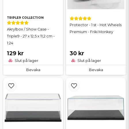
TRIPLE9 COLLECTION
Protector - 1 st - Hot Wheels
Akrylbox / Show Case -
Premium - Friki Monkey
Triple9 - 27 x 12,5 x 11,2 cm -
1:24
129 kr
30 kr
Slut på lager
Slut på lager
Bevaka
Bevaka