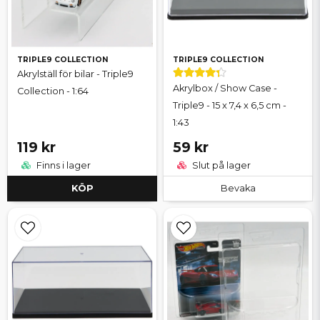
TRIPLE9 COLLECTION
TRIPLE9 COLLECTION
Akrylställ för bilar - Triple9
Akrylbox / Show Case -
Collection - 1:64
Triple9 - 15 x 7,4 x 6,5 cm -
1:43
119 kr
59 kr
Finns i lager
Slut på lager
KÖP
Bevaka