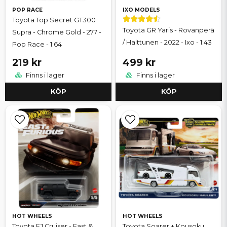
POP RACE
IXO MODELS
Toyota Top Secret GT300
Toyota GR Yaris - Rovanperä
Supra - Chrome Gold - 277 -
/ Halttunen - 2022 - Ixo - 1:43
Pop Race - 1:64
219 kr
499 kr
Finns i lager
Finns i lager
KÖP
KÖP
HOT WHEELS
HOT WHEELS
Toyota FJ Cruiser - Fast &
Toyota Soarer + Kousoku