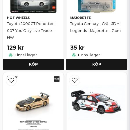
HOT WHEELS
MAJORETTE
Toyota 2000GT Roadster -
Toyota Century - Grå - JDM
007 You Only Live Twice -
Legends - Majorette - 7 cm
HW
129 kr
35 kr
Finns i lager
Finns i lager
KÖP
KÖP