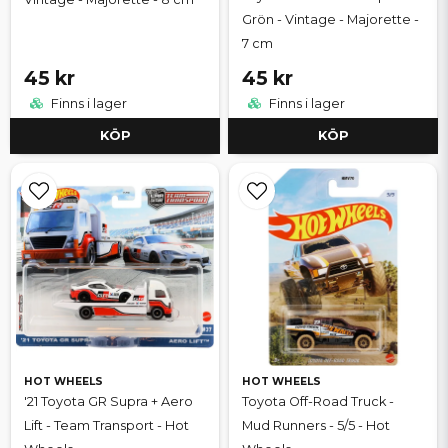
Grön - Vintage - Majorette -
7 cm
45 kr
45 kr
Finns i lager
Finns i lager
KÖP
KÖP
HOT WHEELS
HOT WHEELS
'21 Toyota GR Supra + Aero
Toyota Off-Road Truck -
Lift - Team Transport - Hot
Mud Runners - 5/5 - Hot