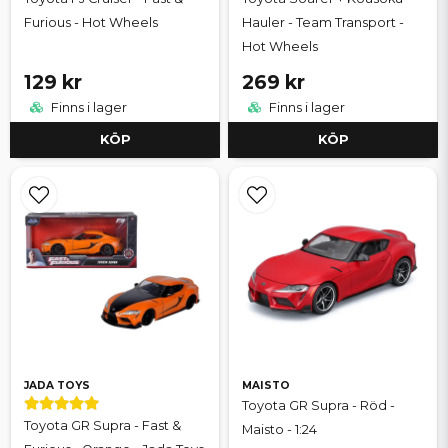
Furious - Hot Wheels
Hauler - Team Transport -
Hot Wheels
129 kr
269 kr
Finns i lager
Finns i lager
KÖP
KÖP
JADA TOYS
MAISTO
Toyota GR Supra - Röd -
Toyota GR Supra - Fast &
Maisto - 1:24