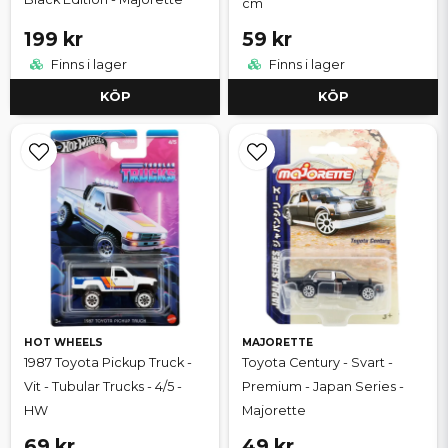
cm
199 kr
59 kr
Finns i lager
Finns i lager
KÖP
KÖP
HOT WHEELS
MAJORETTE
1987 Toyota Pickup Truck -
Toyota Century - Svart -
Vit - Tubular Trucks - 4/5 -
Premium - Japan Series -
HW
Majorette
69 kr
49 kr