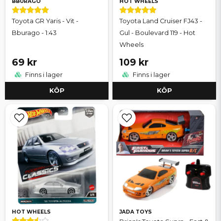
BBURAGO
HOT WHEELS
Toyota GR Yaris - Vit -
Toyota Land Cruiser FJ43 -
Bburago - 1:43
Gul - Boulevard 119 - Hot
Wheels
69 kr
109 kr
Finns i lager
Finns i lager
KÖP
KÖP
HOT WHEELS
JADA TOYS