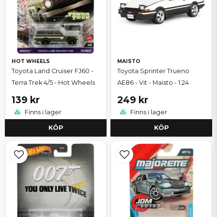
HOT WHEELS
MAISTO
Toyota Land Cruiser FJ60 -
Toyota Sprinter Trueno
Terra Trek 4/5 - Hot Wheels
AE86 - Vit - Maisto - 1:24
139 kr
249 kr
Finns i lager
Finns i lager
KÖP
KÖP