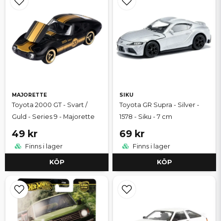
MAJORETTE
SIKU
Toyota 2000 GT - Svart /
Toyota GR Supra - Silver -
Guld - Series 9 - Majorette
1578 - Siku - 7 cm
49 kr
69 kr
Finns i lager
Finns i lager
KÖP
KÖP