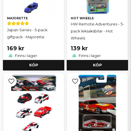
MAJORETTE
HOT WHEELS
HW Remote Adventures - 5-
Japan Series - 5-pack
pack leksaksbilar - Hot
giftpack - Majorette
Wheels
169 kr
139 kr
Finns i lager
Finns i lager
KÖP
KÖP