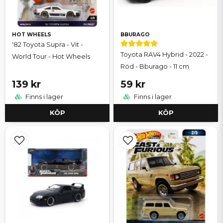
HOT WHEELS
BBURAGO
'82 Toyota Supra - Vit -
Toyota RAV4 Hybrid - 2022 -
World Tour - Hot Wheels
Röd - Bburago - 11 cm
139 kr
59 kr
Finns i lager
Finns i lager
KÖP
KÖP