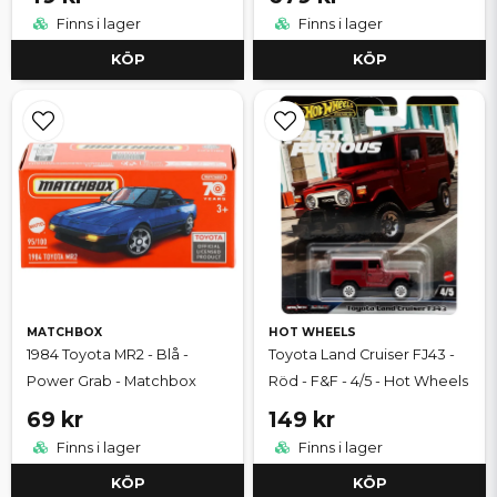
Finns i lager
Finns i lager
KÖP
KÖP
MATCHBOX
HOT WHEELS
1984 Toyota MR2 - Blå -
Toyota Land Cruiser FJ43 -
Power Grab - Matchbox
Röd - F&F - 4/5 - Hot Wheels
69 kr
149 kr
Finns i lager
Finns i lager
KÖP
KÖP