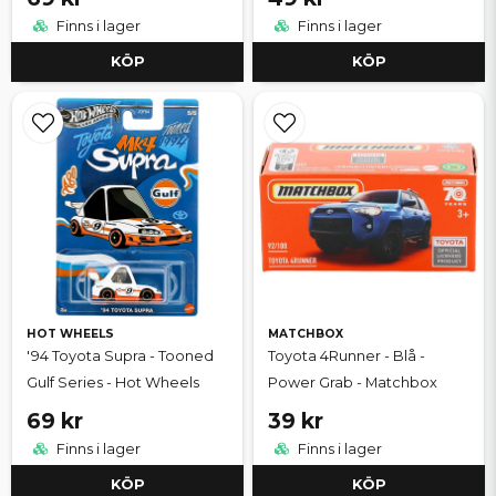
Finns i lager
Finns i lager
KÖP
KÖP
HOT WHEELS
MATCHBOX
'94 Toyota Supra - Tooned
Toyota 4Runner - Blå -
Gulf Series - Hot Wheels
Power Grab - Matchbox
69 kr
39 kr
Finns i lager
Finns i lager
KÖP
KÖP