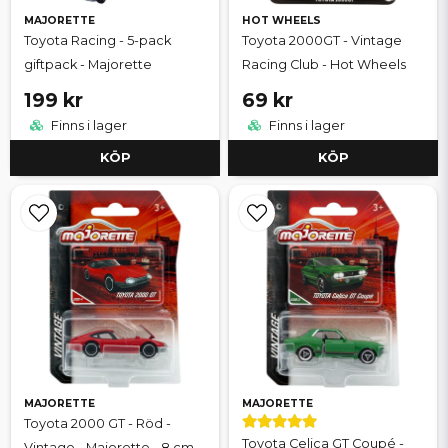
MAJORETTE
HOT WHEELS
Toyota Racing - 5-pack
Toyota 2000GT - Vintage
giftpack - Majorette
Racing Club - Hot Wheels
199 kr
69 kr
Finns i lager
Finns i lager
KÖP
KÖP
MAJORETTE
MAJORETTE
Toyota 2000 GT - Röd -
Toyota Celica GT Coupé -
Vintage - Majorette - 8 cm