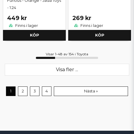
Furious - Orange - Jada Toys
- 1:24
449 kr
269 kr
Finns i lager
Finns i lager
KÖP
KÖP
Visar 1-48 av 154 i Toyota
Visa fler ...
1
2
3
4
Nästa »