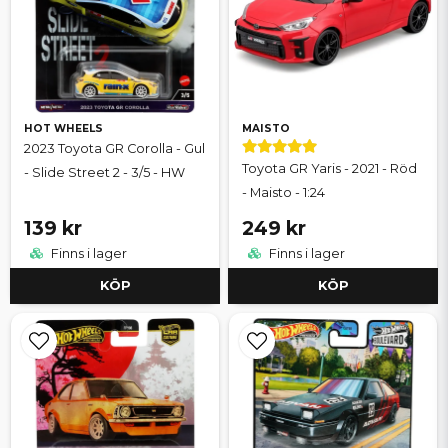
HOT WHEELS
MAISTO
2023 Toyota GR Corolla - Gul
Toyota GR Yaris - 2021 - Röd
- Slide Street 2 - 3/5 - HW
- Maisto - 1:24
139 kr
249 kr
Finns i lager
Finns i lager
KÖP
KÖP