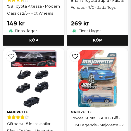
Brian's Toyota Supra - Fast &
'98 Toyota Altezza - Modern
Furious - R/C - Jada Toys
Classics 2/5 - Hot Wheels
149 kr
269 kr
Finns i lager
Finns i lager
KÖP
KÖP
MAJORETTE
MAJORETTE
Toyota Supra JZA80 - Blå -
Giftpack - 5 leksaksbilar -
JDM Legends - Majorette - 7
Black Edition - Majorette