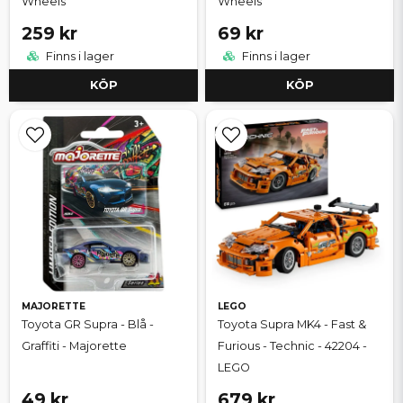
Wheels
Wheels
259 kr
69 kr
Finns i lager
Finns i lager
KÖP
KÖP
MAJORETTE
LEGO
Toyota GR Supra - Blå -
Toyota Supra MK4 - Fast &
Graffiti - Majorette
Furious - Technic - 42204 -
LEGO
49 kr
679 kr