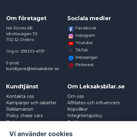
Om företaget
Sociala medier
Facebook
NA Stores AB
Idrottsvägen 33
Instagram
702 32 Örebro
Youtube
TikTok
Org.nr: 559333-4757
Messenger
E-post:
Pinterest
kundtjanst@leksaksbilar.se
Kundtjänst
Om Leksaksbilar.se
Kontakta oss
Om oss
Kampanjer och rabatter
Affiliates och influencers
Reklamation
Köpvillkor
Policy chase cars
Integritetspolicy
Returnera
Cookies
Logga in
Vi använder cookies