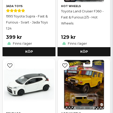
JADA TOYS
HOT WHEELS
Toyota Land Cruiser FJ60 -
1995 Toyota Supra - Fast &
Fast & Furious 2/5 - Hot
Furious - Svart - Jada Toys
Wheels
1:24
399 kr
129 kr
Finns i lager
Finns i lager
KÖP
KÖP