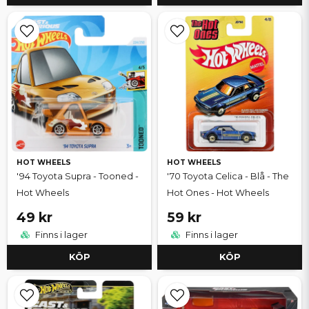
HOT WHEELS
HOT WHEELS
'94 Toyota Supra - Tooned -
'70 Toyota Celica - Blå - The
Hot Wheels
Hot Ones - Hot Wheels
49 kr
59 kr
Finns i lager
Finns i lager
KÖP
KÖP