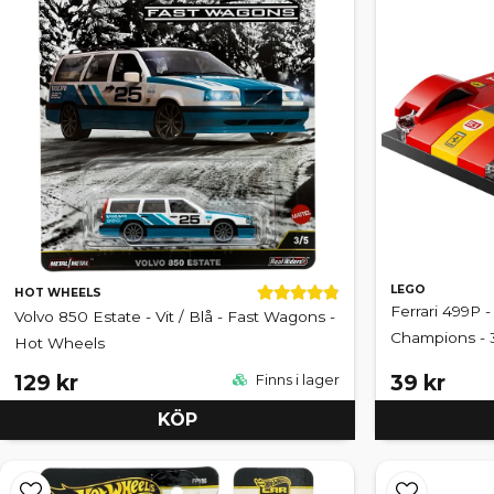
LEGO
HOT WHEELS
Ferrari 499P 
Volvo 850 Estate - Vit / Blå - Fast Wagons -
Champions - 
Hot Wheels
129 kr
39 kr
Finns i lager
KÖP