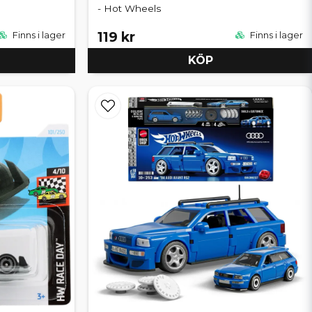
- Hot Wheels
119 kr
Finns i lager
Finns i lager
KÖP