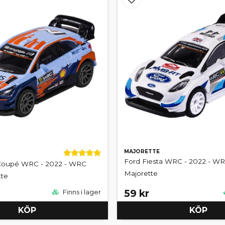
MAJORETTE
Ford Fiesta WRC - 2022 - WR
Coupé WRC - 2022 - WRC
Majorette
tte
59 kr
Finns i lager
KÖP
KÖP