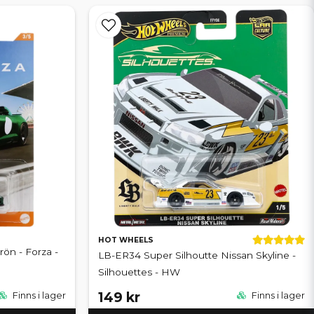
HOT WHEELS
rön - Forza -
LB-ER34 Super Silhoutte Nissan Skyline -
Silhouettes - HW
149 kr
Finns i lager
Finns i lager