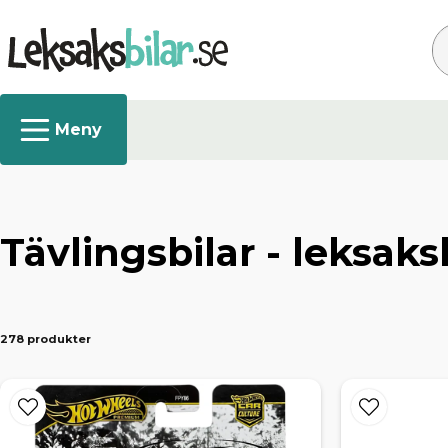
Sö
Tävlingsbilar - leksaks
278 produkter