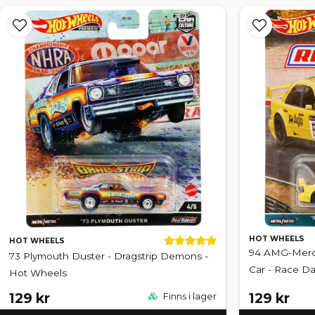
HOT WHEELS
HOT WHEELS
94 AMG-Merc
73 Plymouth Duster - Dragstrip Demons -
Car - Race D
Hot Wheels
129 kr
129 kr
Finns i lager