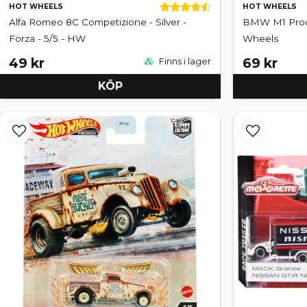
HOT WHEELS
HOT WHEELS
Alfa Romeo 8C Competizione - Silver -
BMW M1 Proca
Forza - 5/5 - HW
Wheels
49 kr
69 kr
Finns i lager
KÖP