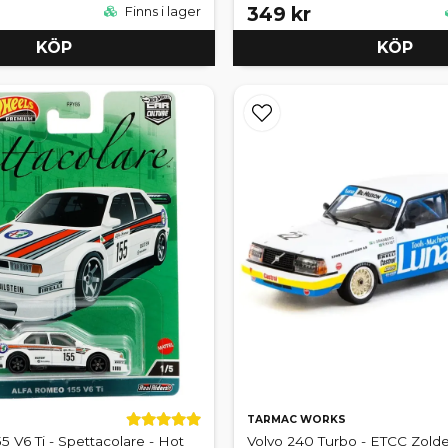
349 kr
Finns i lager
KÖP
KÖP
TARMAC WORKS
5 V6 Ti - Spettacolare - Hot
Volvo 240 Turbo - ETCC Zolde