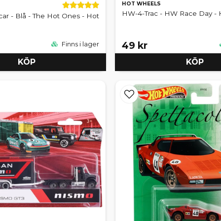
HOT WHEELS
HW-4-Trac - HW Race Day - 
r - Blå - The Hot Ones - Hot
49 kr
Finns i lager
KÖP
KÖP