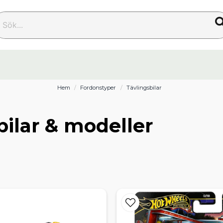
k...
Hem
Fordonstyper
Tävlingsbilar
bilar & modeller