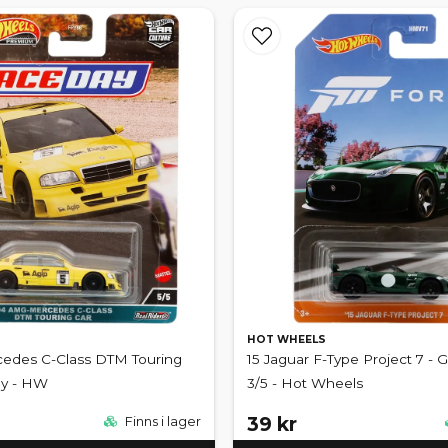
HOT WHEELS
edes C-Class DTM Touring
15 Jaguar F-Type Project 7 - G
ay - HW
3/5 - Hot Wheels
39 kr
Finns i lager