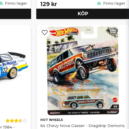
129 kr
Finns i lager
Finns i lager
KÖP
HOT WHEELS
64 Chevy Nova Gasser - Dragstrip Demons
r 1984 -