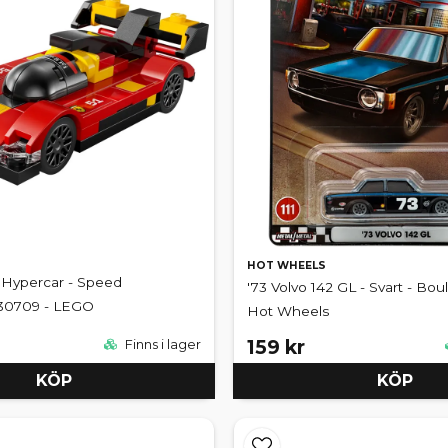
HOT WHEELS
- Hypercar - Speed
'73 Volvo 142 GL - Svart - Boul
30709 - LEGO
Hot Wheels
159 kr
Finns i lager
KÖP
KÖP