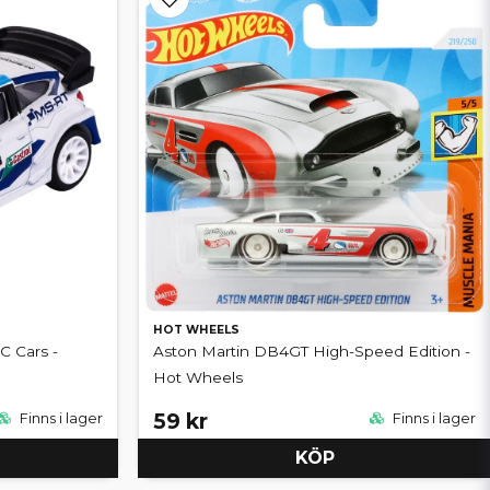
HOT WHEELS
C Cars -
Aston Martin DB4GT High-Speed Edition -
Hot Wheels
59 kr
Finns i lager
Finns i lager
KÖP