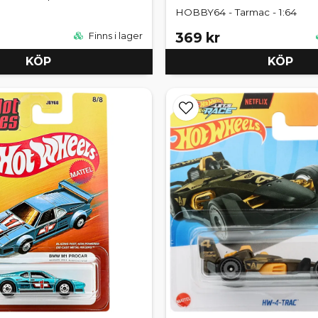
HOBBY64 - Tarmac - 1:64
369 kr
Finns i lager
KÖP
KÖP