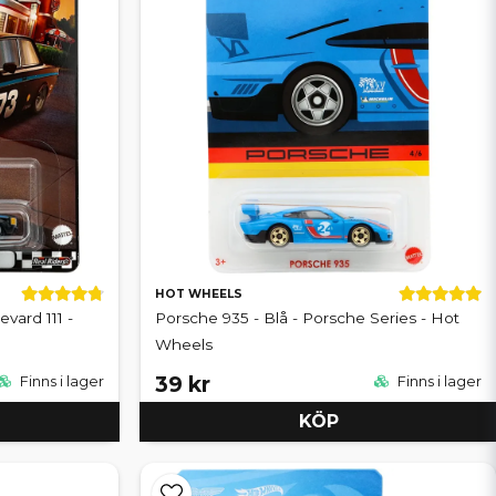
HOT WHEELS
evard 111 -
Porsche 935 - Blå - Porsche Series - Hot
Wheels
39 kr
Finns i lager
Finns i lager
KÖP