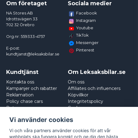
Om företaget
Sociala medier
Facebook
NA Stores AB
Idrottsvägen 33
Instagram
702 32 Örebro
Youtube
TikTok
Org.nr: 559333-4757
Messenger
E-post:
Pinterest
kundtjanst@leksaksbilar.se
Kundtjänst
Om Leksaksbilar.se
Kontakta oss
Om oss
Kampanjer och rabatter
Affiliates och influencers
Reklamation
Köpvillkor
Policy chase cars
Integritetspolicy
Returnera
Cookies
Logga in
Vi använder cookies
Vi och våra partners använder cookies för att vår
webbplats ska fungera korrekt och ge dig den bästa