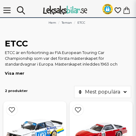
Hem
Teman
ETCC
ETCC
ETCC är en förkortning av FIA European Touring Car
Championship som var det första mästerskapet för
standardvagnar i Europa. Mästerskapet inleddes 1963 och
pågick fram till och med 1988. Tävlingen återupptogs 2000
Visa mer
under namnet World Touring Car Championship och dessa
tävlingar pågick till 2005. Här på Leksaksbilar.se erbjuder vi
modeller av dessa tävlingsbilar, bland annat Volvo 240. Volvo
2 produkter
Mest populära
hade ju på 80-talet fina framgångar med Volvo 240 vilken
kördes i flera versioner av bland andra Gunnar Andersson, Ulf
Granberg, Johnny Cecotto och Anders Olofsson.