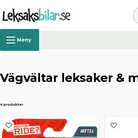
Sö
Vägvältar leksaker & 
4 produkter