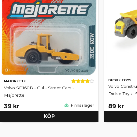
DICKIE TOYS
MAJORETTE
Volvo Constru
Volvo SD160B - Gul - Street Cars -
Dickie Toys -
Majorette
39 kr
89 kr
Finns i lager
KÖP