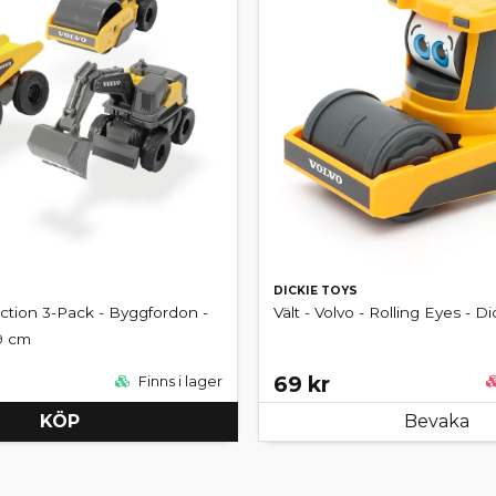
DICKIE TOYS
ction 3-Pack - Byggfordon -
Vält - Volvo - Rolling Eyes - D
 9 cm
69 kr
Finns i lager
KÖP
Bevaka