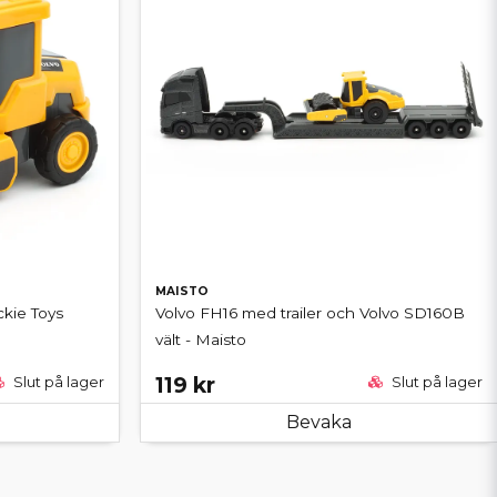
MAISTO
ickie Toys
Volvo FH16 med trailer och Volvo SD160B
vält - Maisto
119 kr
Slut på lager
Slut på lager
Bevaka