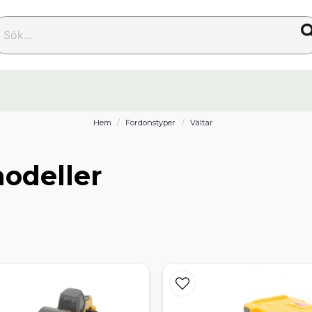
k...
Hem
Fordonstyper
Vältar
modeller