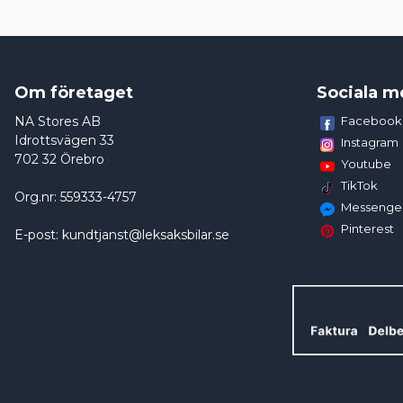
Om företaget
Sociala m
NA Stores AB
Facebook
Idrottsvägen 33
Instagram
702 32 Örebro
Youtube
TikTok
Org.nr: 559333-4757
Messenge
Pinterest
E-post: kundtjanst@leksaksbilar.se