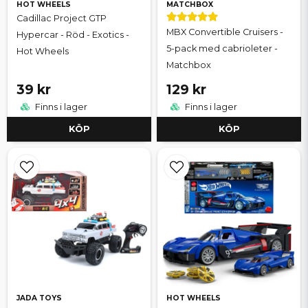
HOT WHEELS
MATCHBOX
Cadillac Project GTP
MBX Convertible Cruisers -
Hypercar - Röd - Exotics -
5-pack med cabrioleter -
Hot Wheels
Matchbox
39 kr
129 kr
Finns i lager
Finns i lager
KÖP
KÖP
JADA TOYS
HOT WHEELS