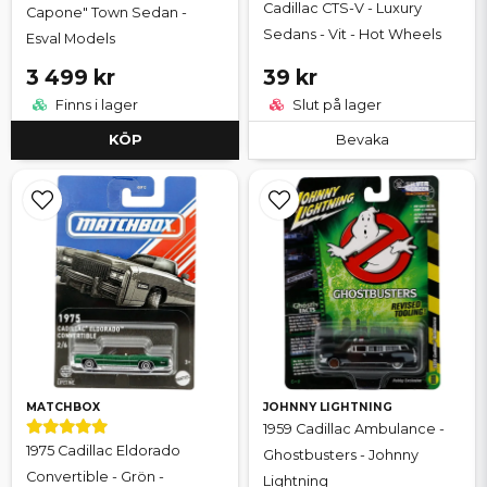
Cadillac CTS-V - Luxury
Capone" Town Sedan -
Sedans - Vit - Hot Wheels
Esval Models
3 499 kr
39 kr
Finns i lager
Slut på lager
KÖP
Bevaka
MATCHBOX
JOHNNY LIGHTNING
1959 Cadillac Ambulance -
1975 Cadillac Eldorado
Ghostbusters - Johnny
Convertible - Grön -
Lightning