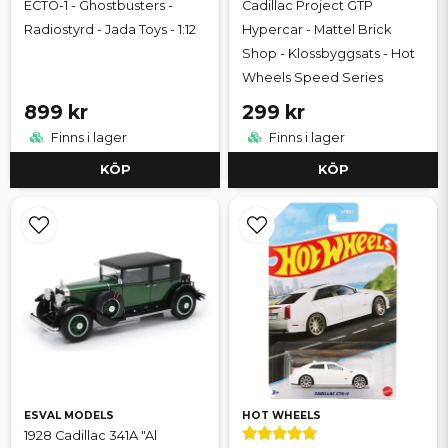
ECTO-1 - Ghostbusters -
Cadillac Project GTP
Radiostyrd - Jada Toys - 1:12
Hypercar - Mattel Brick
Shop - Klossbyggsats - Hot
Wheels Speed Series
899 kr
299 kr
Finns i lager
Finns i lager
KÖP
KÖP
ESVAL MODELS
HOT WHEELS
1928 Cadillac 341A "Al