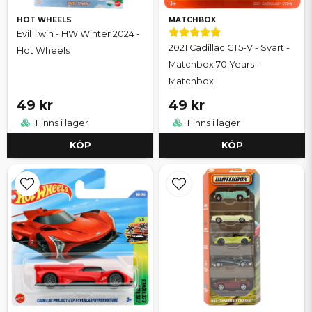
HOT WHEELS
MATCHBOX
Evil Twin - HW Winter 2024 -
2021 Cadillac CT5-V - Svart -
Hot Wheels
Matchbox 70 Years -
Matchbox
49 kr
49 kr
Finns i lager
Finns i lager
KÖP
KÖP