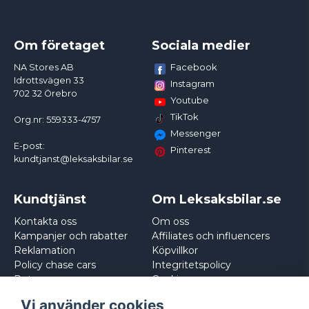
Om företaget
Sociala medier
Facebook
NA Stores AB
Idrottsvägen 33
Instagram
702 32 Örebro
Youtube
TikTok
Org.nr: 559333-4757
Messenger
E-post:
Pinterest
kundtjanst@leksaksbilar.se
Kundtjänst
Om Leksaksbilar.se
Kontakta oss
Om oss
Kampanjer och rabatter
Affiliates och influencers
Reklamation
Köpvillkor
Policy chase cars
Integritetspolicy
Returnera
Cookies
Logga in
Vi använder cookies