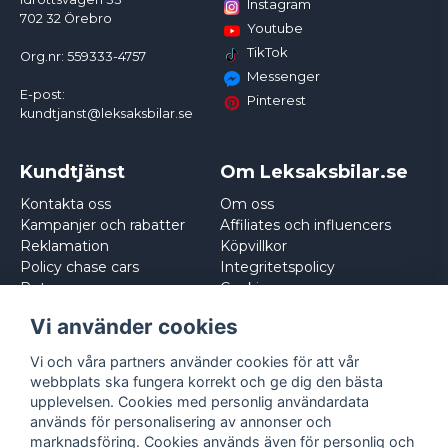
Instagram
702 32 Örebro
Youtube
TikTok
Org.nr: 559333-4757
Messenger
E-post:
Pinterest
kundtjanst@leksaksbilar.se
Kundtjänst
Om Leksaksbilar.se
Kontakta oss
Om oss
Kampanjer och rabatter
Affiliates och influencers
Reklamation
Köpvillkor
Policy chase cars
Integritetspolicy
Returnera
Cookies
Logga in
Vi använder cookies
Vi och våra partners använder cookies för att vår
webbplats ska fungera korrekt och ge dig den bästa
upplevelsen. Cookies med personlig användardata
används för personalisering av annonser och
marknadsföring. Cookies används även för personlig och