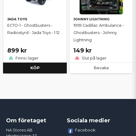
JADA TOYS
JOHNNY LIGHTNING
ECTO-1 - Ghostbusters -
1959 Cadillac Ambulance -
Radiostyrd - Jada Toys - 1:12
Ghostbusters - Johnny
Lightning
899 kr
149 kr
Finns i lager
Slut på lager
KÖP
Bevaka
Om företaget
Sociala medier
Facebook
NA Stores AB
Idrottsvägen 33