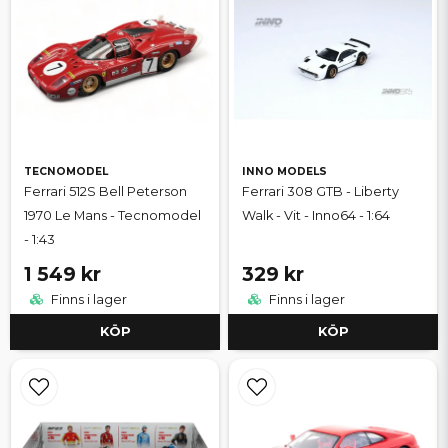
TECNOMODEL
INNO MODELS
Ferrari 512S Bell Peterson
Ferrari 308 GTB - Liberty
1970 Le Mans - Tecnomodel
Walk - Vit - Inno64 - 1:64
- 1:43
1 549 kr
329 kr
Finns i lager
Finns i lager
KÖP
KÖP