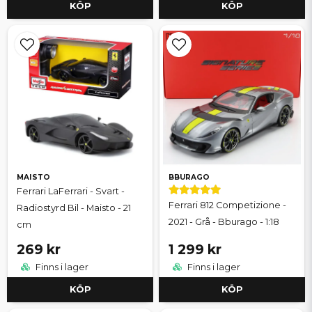
KÖP
KÖP
MAISTO
BBURAGO
Ferrari LaFerrari - Svart -
Ferrari 812 Competizione -
Radiostyrd Bil - Maisto - 21
2021 - Grå - Bburago - 1:18
cm
269 kr
1 299 kr
Finns i lager
Finns i lager
KÖP
KÖP