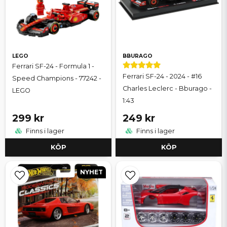
LEGO
BBURAGO
Ferrari SF-24 - Formula 1 -
Ferrari SF-24 - 2024 - #16
Speed Champions - 77242 -
Charles Leclerc - Bburago -
LEGO
1:43
299 kr
249 kr
Finns i lager
Finns i lager
KÖP
KÖP
NYHET