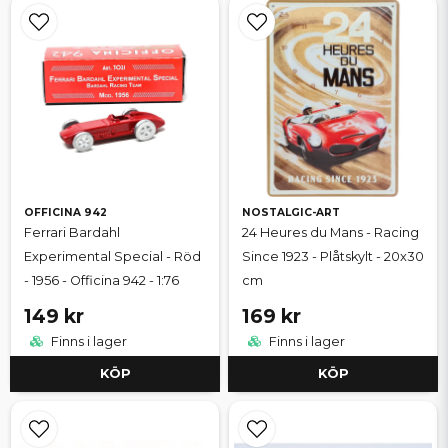
OFFICINA 942
NOSTALGIC-ART
Ferrari Bardahl
24 Heures du Mans - Racing
Experimental Special - Röd
Since 1923 - Plåtskylt - 20x30
- 1956 - Officina 942 - 1:76
cm
149 kr
169 kr
Finns i lager
Finns i lager
KÖP
KÖP