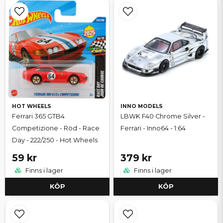
HOT WHEELS
INNO MODELS
Ferrari 365 GTB4
LBWK F40 Chrome Silver -
Competizione - Röd - Race
Ferrari - Inno64 - 1:64
Day - 222/250 - Hot Wheels
59 kr
379 kr
Finns i lager
Finns i lager
KÖP
KÖP