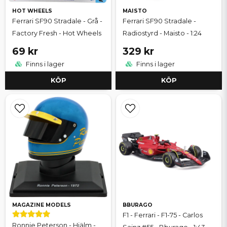
HOT WHEELS
MAISTO
Ferrari SF90 Stradale - Grå -
Ferrari SF90 Stradale -
Factory Fresh - Hot Wheels
Radiostyrd - Maisto - 1:24
69 kr
329 kr
Finns i lager
Finns i lager
KÖP
KÖP
MAGAZINE MODELS
BBURAGO
F1 - Ferrari - F1-75 - Carlos
Ronnie Peterson - Hjälm -