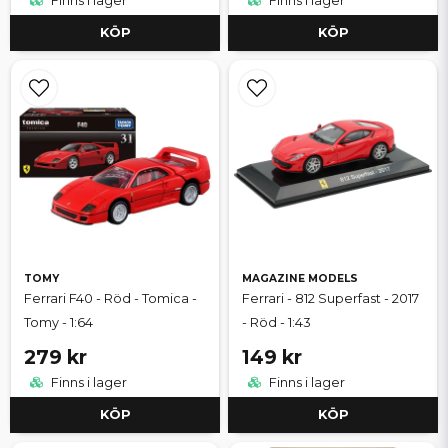
Finns i lager
Finns i lager
KÖP
KÖP
TOMY
MAGAZINE MODELS
Ferrari F40 - Röd - Tomica -
Ferrari - 812 Superfast - 2017
Tomy - 1:64
- Röd - 1:43
279 kr
149 kr
Finns i lager
Finns i lager
KÖP
KÖP