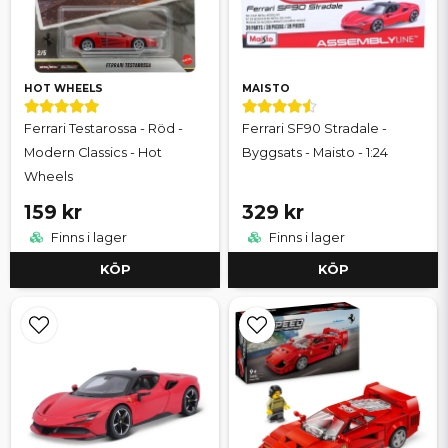
HOT WHEELS
MAISTO
Ferrari Testarossa - Röd -
Ferrari SF90 Stradale -
Modern Classics - Hot
Byggsats - Maisto - 1:24
Wheels
159 kr
329 kr
Finns i lager
Finns i lager
KÖP
KÖP