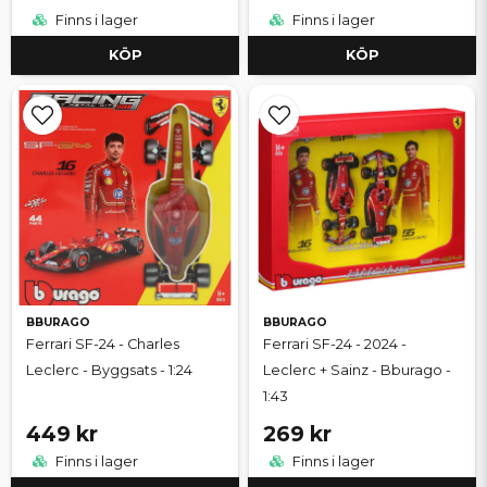
Finns i lager
Finns i lager
KÖP
KÖP
BBURAGO
BBURAGO
Ferrari SF-24 - Charles
Ferrari SF-24 - 2024 -
Leclerc - Byggsats - 1:24
Leclerc + Sainz - Bburago -
1:43
449 kr
269 kr
Finns i lager
Finns i lager