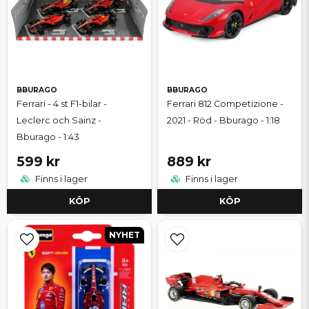
BBURAGO
BBURAGO
Ferrari - 4 st F1-bilar -
Ferrari 812 Competizione -
Leclerc och Sainz -
2021 - Röd - Bburago - 1:18
Bburago - 1:43
599 kr
889 kr
Finns i lager
Finns i lager
KÖP
KÖP
NYHET