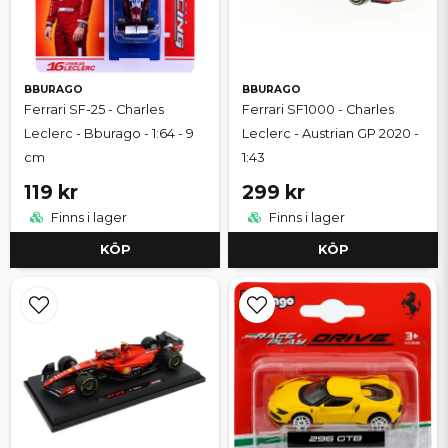
BBURAGO
BBURAGO
Ferrari SF-25 - Charles
Ferrari SF1000 - Charles
Leclerc - Bburago - 1:64 - 9
Leclerc - Austrian GP 2020 -
cm
1:43
119 kr
299 kr
Finns i lager
Finns i lager
KÖP
KÖP