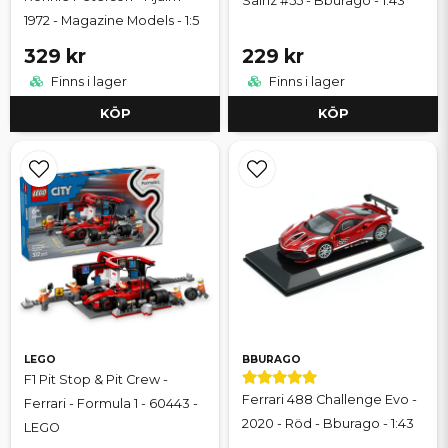
Sainz #55 - Bburago - 1:43
1972 - Magazine Models - 1:5
329 kr
229 kr
Finns i lager
Finns i lager
KÖP
KÖP
LEGO
BBURAGO
F1 Pit Stop & Pit Crew -
Ferrari 488 Challenge Evo -
Ferrari - Formula 1 - 60443 -
2020 - Röd - Bburago - 1:43
LEGO