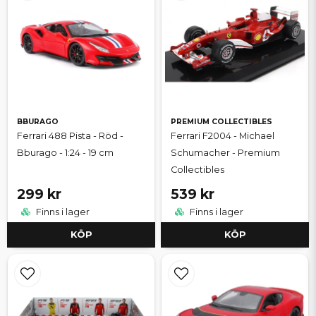
BBURAGO
PREMIUM COLLECTIBLES
Ferrari 488 Pista - Röd -
Ferrari F2004 - Michael
Bburago - 1:24 - 19 cm
Schumacher - Premium
Collectibles
299 kr
539 kr
Finns i lager
Finns i lager
KÖP
KÖP