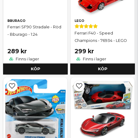
BBURAGO
LEGO
Ferrari SF90 Stradale - Röd
Ferrari F40 - Speed
- Bburago - 1:24
Champions - 76934 - LEGO
289 kr
299 kr
Finns i lager
Finns i lager
KÖP
KÖP