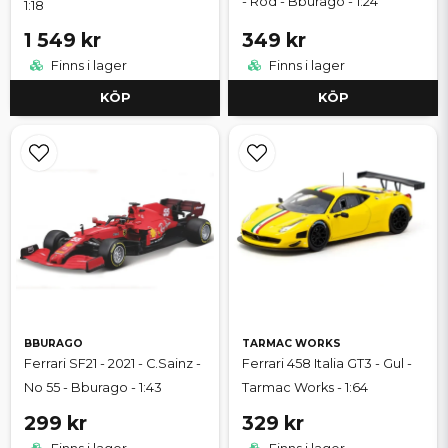
- Röd - Bburago - 1:24
1:18
1 549 kr
349 kr
Finns i lager
Finns i lager
KÖP
KÖP
BBURAGO
TARMAC WORKS
Ferrari SF21 - 2021 - C.Sainz -
Ferrari 458 Italia GT3 - Gul -
No 55 - Bburago - 1:43
Tarmac Works - 1:64
299 kr
329 kr