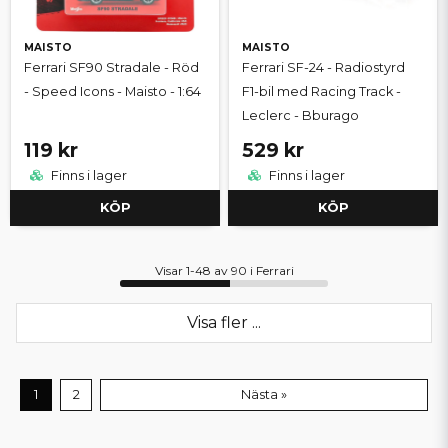
MAISTO
MAISTO
Ferrari SF90 Stradale - Röd
Ferrari SF-24 - Radiostyrd
- Speed Icons - Maisto - 1:64
F1-bil med Racing Track -
Leclerc - Bburago
119 kr
529 kr
Finns i lager
Finns i lager
KÖP
KÖP
Visar 1-48 av 90 i Ferrari
Visa fler ...
1
2
Nästa »