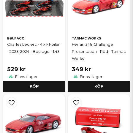
BBURAGO
TARMAC WORKS
Charles Leclerc - 4 x F1-bilar
Ferrari 348 Challenge
- 2023-2024 - Bburago - 1:43
Presentation - Röd - Tarmac
Works
529 kr
349 kr
Finns i lager
Finns i lager
KÖP
KÖP