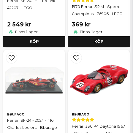
Ferrari SF-24 - F1 - Technic -
1970 Ferrari 512 M - Speed
42207 - LEGO
Champions - 76906 - LEGO
2 549 kr
369 kr
Finns i lager
Finns i lager
KÖP
KÖP
BBURAGO
BBURAGO
Ferrari SF-24 - 2024 - #16
Ferrari 330 P4 Daytona 1967
Charles Leclerc - Bburago -