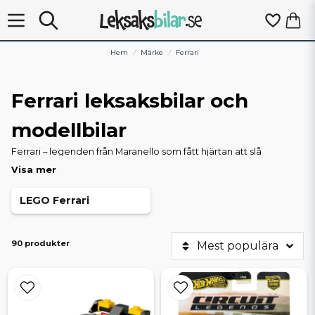
Hem
Märke
Ferrari
Ferrari leksaksbilar och
modellbilar
Ferrari – legenden från Maranello som fått hjärtan att slå
snabbare i över 75 år. Här på Leksaksbilar.se hittar du det
Visa mer
italienska mästarmärkets mest ikoniska modeller i miniformat.
Från den tidlösa elegansen hos klassiker som Testarossa och
LEGO Ferrari
F40, till den råa kraften i dagens LaFerrari, 296 GTB och SF90
Stradale – varje Ferrari berättar sin egen historia om passion,
prestanda och italiensk perfektion.
90 produkter
Mest populära
Från lekstund till samlardrömmar
Vårt sortiment spänner över hela spektrumet – från robusta
leksaksbilar som tål barnens vildaste racingäventyr till minutiöst
detaljerade samlarmodeller som hyllar varje kurva och linje.