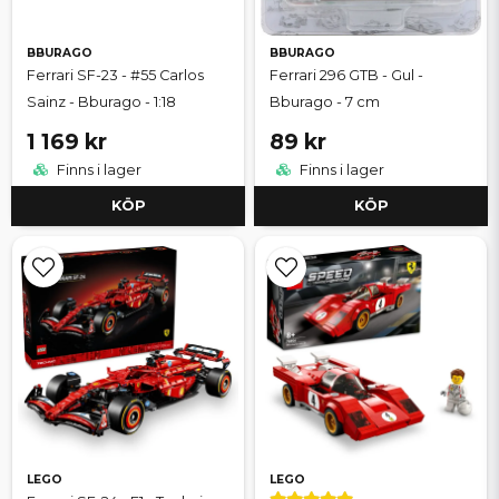
BBURAGO
BBURAGO
Ferrari SF-23 - #55 Carlos
Ferrari 296 GTB - Gul -
Sainz - Bburago - 1:18
Bburago - 7 cm
1 169 kr
89 kr
Finns i lager
Finns i lager
KÖP
KÖP
LEGO
LEGO