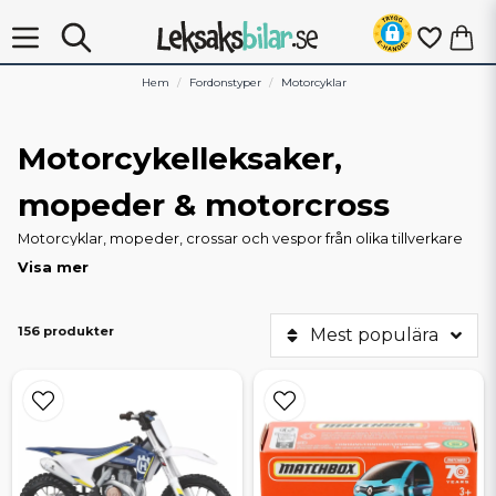
Hem
Fordonstyper
Motorcyklar
Motorcykelleksaker,
mopeder & motorcross
Motorcyklar, mopeder, crossar och vespor från olika tillverkare
och fabrikat finns att köpa hos oss på Leksaksbilar.se. Oavsett
Visa mer
om du söker en fin modell av en Harley-Davidson eller en cross
från Husqvarna, KTM eller Yamaha så har vi förhoppningsvis
något som passar. Vi har både modeller för prydnad och
156 produkter
Mest populära
samling och leksaksmotorcyklar.