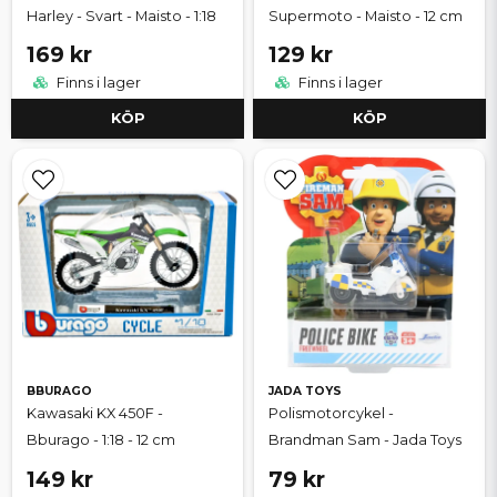
Harley - Svart - Maisto - 1:18
Supermoto - Maisto - 12 cm
169 kr
129 kr
Finns i lager
Finns i lager
KÖP
KÖP
BBURAGO
JADA TOYS
Kawasaki KX 450F -
Polismotorcykel -
Bburago - 1:18 - 12 cm
Brandman Sam - Jada Toys
149 kr
79 kr