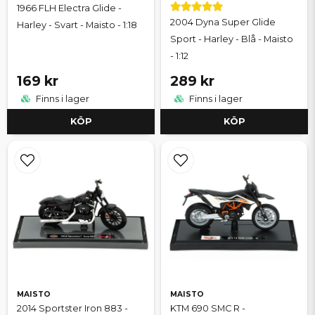
1966 FLH Electra Glide -
2004 Dyna Super Glide
Harley - Svart - Maisto - 1:18
Sport - Harley - Blå - Maisto
- 1:12
169 kr
289 kr
Finns i lager
Finns i lager
KÖP
KÖP
MAISTO
MAISTO
2014 Sportster Iron 883 -
KTM 690 SMC R -