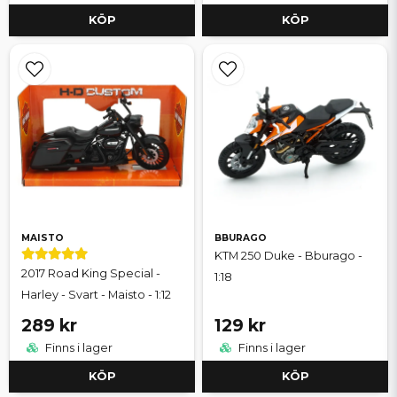
KÖP
KÖP
MAISTO
BBURAGO
KTM 250 Duke - Bburago -
2017 Road King Special -
1:18
Harley - Svart - Maisto - 1:12
289 kr
129 kr
Finns i lager
Finns i lager
KÖP
KÖP