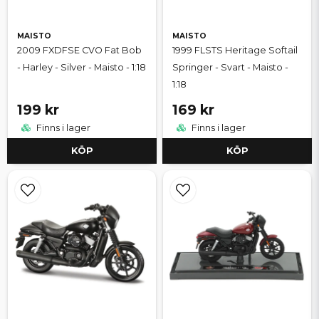
MAISTO
MAISTO
2009 FXDFSE CVO Fat Bob
1999 FLSTS Heritage Softail
- Harley - Silver - Maisto - 1:18
Springer - Svart - Maisto -
1:18
199 kr
169 kr
Finns i lager
Finns i lager
KÖP
KÖP