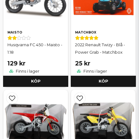
MAISTO
MATCHBOX
Husqvarna FC 450 - Maisto -
2022 Renault Twizy - Blå -
1:18
Power Grab - Matchbox
129 kr
25 kr
Finns i lager
Finns i lager
KÖP
KÖP