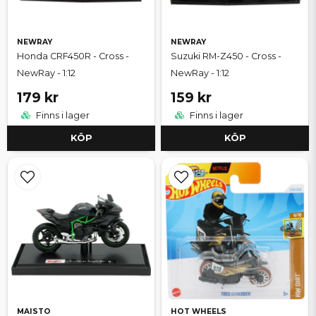
NEWRAY
NEWRAY
Honda CRF450R - Cross -
Suzuki RM-Z450 - Cross -
NewRay - 1:12
NewRay - 1:12
179 kr
159 kr
Finns i lager
Finns i lager
KÖP
KÖP
MAISTO
HOT WHEELS