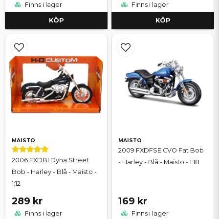
Finns i lager
Finns i lager
KÖP
KÖP
MAISTO
MAISTO
2009 FXDFSE CVO Fat Bob
2006 FXDBI Dyna Street
- Harley - Blå - Maisto - 1:18
Bob - Harley - Blå - Maisto -
1:12
289 kr
169 kr
Finns i lager
Finns i lager