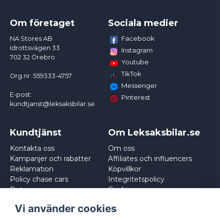
Om företaget
Sociala medier
Facebook
NA Stores AB
Idrottsvägen 33
Instagram
702 32 Örebro
Youtube
TikTok
Org.nr: 559333-4757
Messenger
E-post:
Pinterest
kundtjanst@leksaksbilar.se
Kundtjänst
Om Leksaksbilar.se
Kontakta oss
Om oss
Kampanjer och rabatter
Affiliates och influencers
Reklamation
Köpvillkor
Policy chase cars
Integritetspolicy
Returnera
Cookies
Logga in
Vi använder cookies