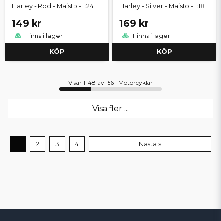
Harley - Röd - Maisto - 1:24
Harley - Silver - Maisto - 1:18
149 kr
169 kr
Finns i lager
Finns i lager
KÖP
KÖP
Visar 1-48 av 156 i Motorcyklar
Visa fler ...
1
2
3
4
Nästa »