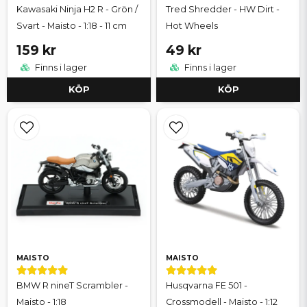
Kawasaki Ninja H2 R - Grön /
Tred Shredder - HW Dirt -
Svart - Maisto - 1:18 - 11 cm
Hot Wheels
159 kr
49 kr
Finns i lager
Finns i lager
KÖP
KÖP
MAISTO
MAISTO
BMW R nineT Scrambler -
Husqvarna FE 501 -
Maisto - 1:18
Crossmodell - Maisto - 1:12