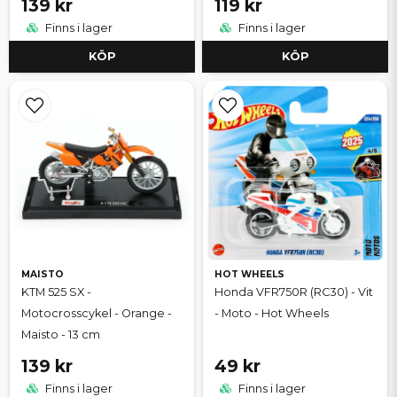
139 kr
119 kr
Finns i lager
Finns i lager
KÖP
KÖP
MAISTO
HOT WHEELS
KTM 525 SX -
Honda VFR750R (RC30) - Vit
Motocrosscykel - Orange -
- Moto - Hot Wheels
Maisto - 13 cm
139 kr
49 kr
Finns i lager
Finns i lager