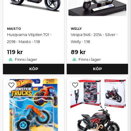
MAISTO
WELLY
Husqvarna Vitpilen 701 -
Vespa 946 - 2014 - Silver -
2018 - Maisto - 1:18
Welly - 1:18
119 kr
89 kr
Finns i lager
Finns i lager
KÖP
KÖP