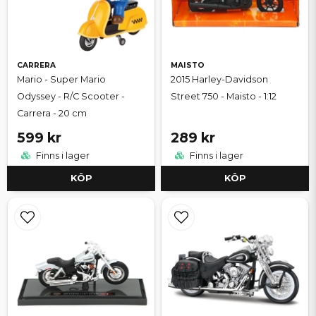
CARRERA
MAISTO
Mario - Super Mario
2015 Harley-Davidson
Odyssey - R/C Scooter -
Street 750 - Maisto - 1:12
Carrera - 20 cm
599 kr
289 kr
Finns i lager
Finns i lager
KÖP
KÖP