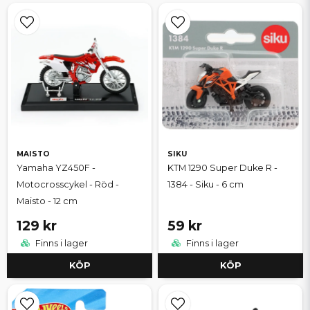
MAISTO
SIKU
Yamaha YZ450F -
KTM 1290 Super Duke R -
Motocrosscykel - Röd -
1384 - Siku - 6 cm
Maisto - 12 cm
129 kr
59 kr
Finns i lager
Finns i lager
KÖP
KÖP