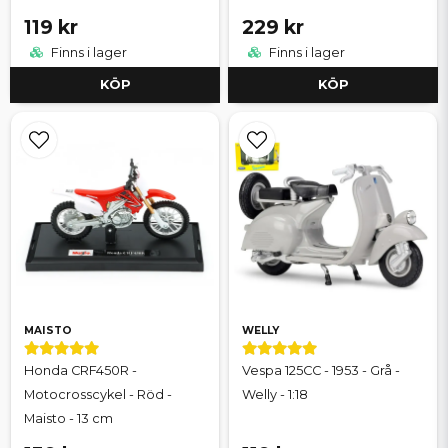
119 kr
229 kr
Finns i lager
Finns i lager
KÖP
KÖP
MAISTO
WELLY
Honda CRF450R -
Vespa 125CC - 1953 - Grå -
Motocrosscykel - Röd -
Welly - 1:18
Maisto - 13 cm