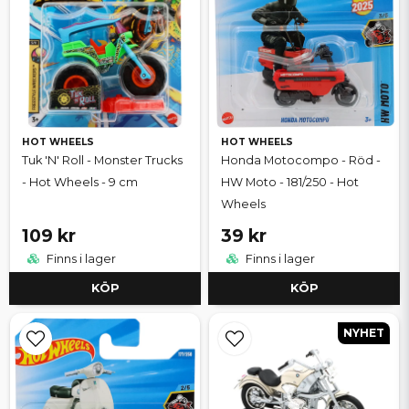
HOT WHEELS
HOT WHEELS
Tuk 'N' Roll - Monster Trucks
Honda Motocompo - Röd -
- Hot Wheels - 9 cm
HW Moto - 181/250 - Hot
Wheels
109 kr
39 kr
Finns i lager
Finns i lager
KÖP
KÖP
NYHET