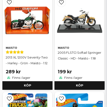
MAISTO
MAISTO
2005 FLSTCI Softail Springer
2013 XL 1200V Seventy-Two
Classic - HD - Maisto - 1:18
- Harley - Grön - Maisto - 1:12
289 kr
199 kr
Finns i lager
Finns i lager
KÖP
KÖP