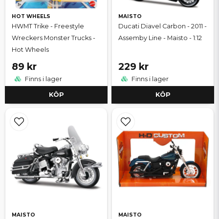
HOT WHEELS
MAISTO
HWMT Trike - Freestyle
Ducati Diavel Carbon - 2011 -
Wreckers Monster Trucks -
Assemby Line - Maisto - 1:12
Hot Wheels
89 kr
229 kr
Finns i lager
Finns i lager
KÖP
KÖP
MAISTO
MAISTO