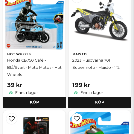
HOT WHEELS
MAISTO
Honda CB750 Café -
2023 Husqvarna 701
Blå/Svart - Moto Motos - Hot
Supermoto - Maisto - 1:12
Wheels
39 kr
199 kr
Finns i lager
Finns i lager
KÖP
KÖP