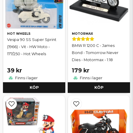
HOT WHEELS
MOTORMAX
Vespa 90 SS Super Sprint
BMW R 1200 C - James
(1966) - Vit - HW Moto -
Bond - Tomorrow Never
177/250 - Hot Wheels
Dies - Motormax - 1:18
39 kr
179 kr
Finns i lager
Finns i lager
KÖP
KÖP