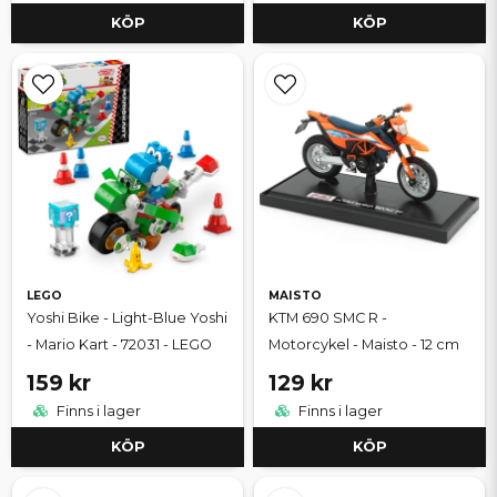
KÖP
KÖP
LEGO
MAISTO
Yoshi Bike - Light-Blue Yoshi
KTM 690 SMC R -
- Mario Kart - 72031 - LEGO
Motorcykel - Maisto - 12 cm
159 kr
129 kr
Finns i lager
Finns i lager
KÖP
KÖP