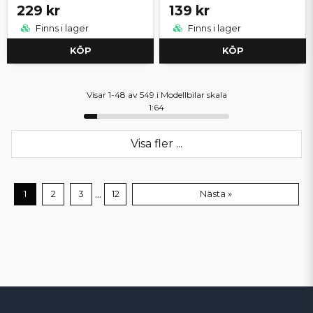
229 kr
139 kr
Finns i lager
Finns i lager
KÖP
KÖP
Visar 1-48 av 549 i Modellbilar skala
1:64
Visa fler ...
...
1
2
3
12
Nästa »