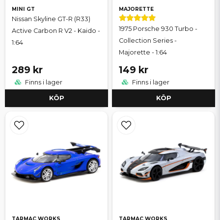
MINI GT
MAJORETTE
Nissan Skyline GT-R (R33)
1975 Porsche 930 Turbo -
Active Carbon R V2 - Kaido -
Collection Series -
1:64
Majorette - 1:64
289 kr
149 kr
Finns i lager
Finns i lager
KÖP
KÖP
TARMAC WORKS
TARMAC WORKS