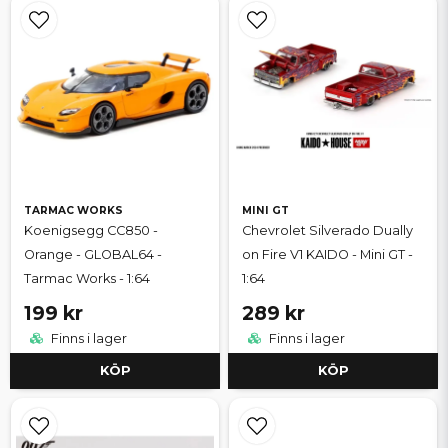
TARMAC WORKS
MINI GT
Koenigsegg CC850 -
Chevrolet Silverado Dually
Orange - GLOBAL64 -
on Fire V1 KAIDO - Mini GT -
Tarmac Works - 1:64
1:64
199 kr
289 kr
Finns i lager
Finns i lager
KÖP
KÖP