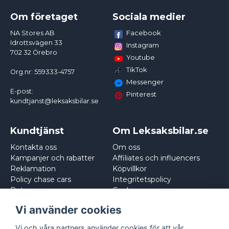
Om företaget
Sociala medier
Facebook
NA Stores AB
Idrottsvägen 33
Instagram
702 32 Örebro
Youtube
TikTok
Org.nr: 559333-4757
Messenger
E-post:
Pinterest
kundtjanst@leksaksbilar.se
Kundtjänst
Om Leksaksbilar.se
Kontakta oss
Om oss
Kampanjer och rabatter
Affiliates och influencers
Reklamation
Köpvillkor
Policy chase cars
Integritetspolicy
Returnera
Cookies
Logga in
Vi använder cookies
Vi och våra partners använder cookies för att vår