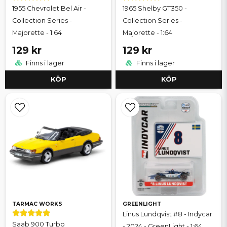
1955 Chevrolet Bel Air -
1965 Shelby GT350 -
Collection Series -
Collection Series -
Majorette - 1:64
Majorette - 1:64
129 kr
129 kr
Finns i lager
Finns i lager
KÖP
KÖP
TARMAC WORKS
GREENLIGHT
Linus Lundqvist #8 - Indycar
Saab 900 Turbo
- 2024 - GreenLight - 1:64