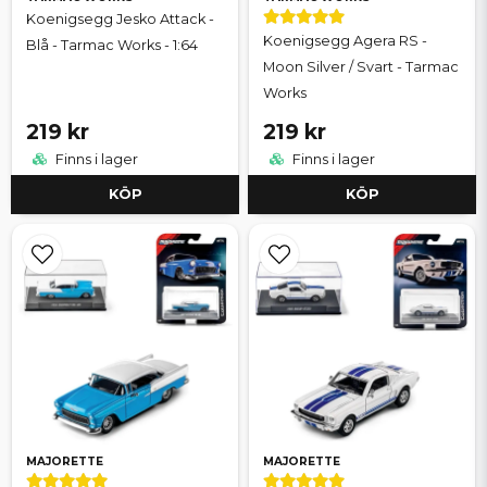
Koenigsegg Jesko Attack -
Koenigsegg Agera RS -
Blå - Tarmac Works - 1:64
Moon Silver / Svart - Tarmac
Works
219 kr
219 kr
Finns i lager
Finns i lager
KÖP
KÖP
MAJORETTE
MAJORETTE