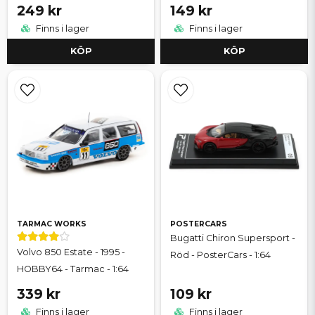
249 kr
149 kr
Finns i lager
Finns i lager
KÖP
KÖP
TARMAC WORKS
POSTERCARS
Bugatti Chiron Supersport -
Volvo 850 Estate - 1995 -
Röd - PosterCars - 1:64
HOBBY64 - Tarmac - 1:64
339 kr
109 kr
Finns i lager
Finns i lager