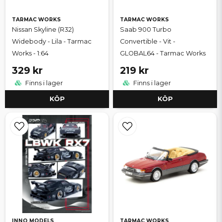
TARMAC WORKS
TARMAC WORKS
Nissan Skyline (R32)
Saab 900 Turbo
Widebody - Lila - Tarmac
Convertible - Vit -
Works - 1:64
GLOBAL64 - Tarmac Works
329 kr
219 kr
Finns i lager
Finns i lager
KÖP
KÖP
INNO MODELS
TARMAC WORKS