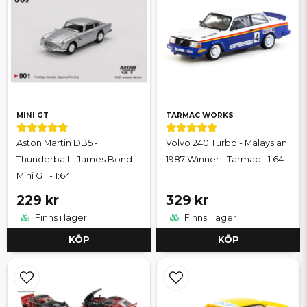
MINI GT
TARMAC WORKS
Aston Martin DB5 -
Volvo 240 Turbo - Malaysian
Thunderball - James Bond -
1987 Winner - Tarmac - 1:64
Mini GT - 1:64
229 kr
329 kr
Finns i lager
Finns i lager
KÖP
KÖP