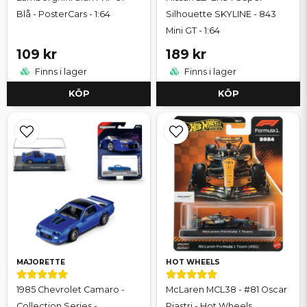
Blå - PosterCars - 1:64
Silhouette SKYLINE - 843
Mini GT - 1:64
109 kr
189 kr
Finns i lager
Finns i lager
KÖP
KÖP
MAJORETTE
HOT WHEELS
1985 Chevrolet Camaro -
McLaren MCL38 - #81 Oscar
Collection Series -
Piastri - Hot Wheels