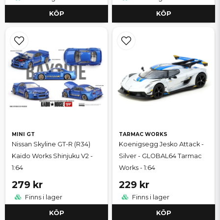
KÖP
KÖP
MINI GT
TARMAC WORKS
Nissan Skyline GT-R (R34)
Koenigsegg Jesko Attack -
Kaido Works Shinjuku V2 -
Silver - GLOBAL64 Tarmac
1:64
Works - 1:64
279 kr
229 kr
Finns i lager
Finns i lager
KÖP
KÖP