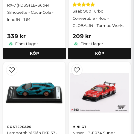
RX-7 (FD3S) LB-Super
Saab 900 Turbo
Silhouette - Coca-Cola -
Convertible - Röd -
Inno64 - 1:64
GLOBAL64 - Tarmac Works
339 kr
209 kr
Finns i lager
Finns i lager
KÖP
KÖP
POSTERCARS
MINI GT
Lamborghini Sián FKP 37 -
Nissan LB-ER34 Super