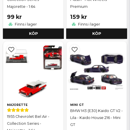
Majorette - 1:64
Premium
99 kr
159 kr
Finns i lager
Finns i lager
KÖP
KÖP
MAJORETTE
MINI GT
BMW M3 (E30) Kaido GT V2 -
1955 Chevrolet Bel Air -
Lila - Kaido House 216 - Mini
Collection Series -
GT