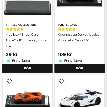
TRIPLE9 COLLECTION
POSTERCARS
Akrylbox / Show Case -
Koenigsegg Jesko Absolut -
Triple9 - 11,9 x 6,4 x 6,9 cm -
Vit - PosterCars - 1:64
1:64
29 kr
109 kr
Finns i lager
Finns i lager
KÖP
KÖP