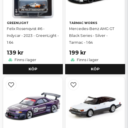
GREENLIGHT
TARMAC WORKS
Felix Rosenqvist #6 -
Mercedes-Benz AMG GT
Indycar - 2023 - GreenLight -
Black Series - Silver -
1:64
Tarmac - 1:64
139 kr
199 kr
Finns i lager
Finns i lager
KÖP
KÖP