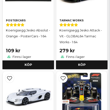
POSTERCARS
TARMAC WORKS
Koenigsegg Jesko Absolut -
Koenigsegg Jesko Attack -
Orange - PosterCars - 1:64
Vit - GLOBAL64 Tarmac
Works - 1:64
109 kr
279 kr
Finns i lager
Finns i lager
KÖP
KÖP