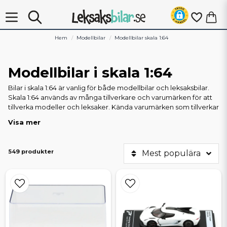
Hem
Modellbilar
Modellbilar skala 1:64
Modellbilar i skala 1:64
Bilar i skala 1:64 är vanlig för både modellbilar och leksaksbilar.
Skala 1:64 används av många tillverkare och varumärken för att
tillverka modeller och leksaker. Kända varumärken som tillverkar
bilar i skala 1:64 är Hot Wheels, Majorette, Mini GT, Tarmac Works
Visa mer
och Matchbox. Det finns även mer detaljerade samlarversioner i
denna skala som du hittar här på Leksaksbilar.se.
549 produkter
Mest populära