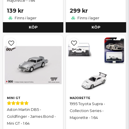
Majorette - 1:64
139 kr
299 kr
Finns i lager
Finns i lager
KÖP
KÖP
MINI GT
MAJORETTE
1995 Toyota Supra -
Aston Martin DB5 -
Collection Series -
Goldfinger - James Bond -
Majorette - 1:64
Mini GT - 1:64