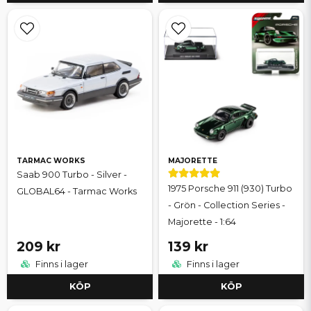
TARMAC WORKS
MAJORETTE
Saab 900 Turbo - Silver -
1975 Porsche 911 (930) Turbo
GLOBAL64 - Tarmac Works
- Grön - Collection Series -
Majorette - 1:64
209 kr
139 kr
Finns i lager
Finns i lager
KÖP
KÖP