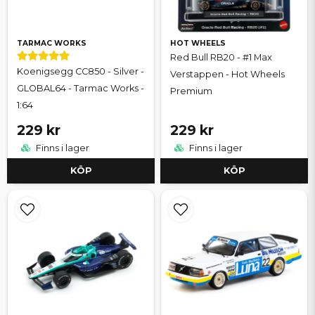
TARMAC WORKS
HOT WHEELS
Red Bull RB20 - #1 Max
Koenigsegg CC850 - Silver -
Verstappen - Hot Wheels
GLOBAL64 - Tarmac Works -
Premium
1:64
229 kr
229 kr
Finns i lager
Finns i lager
KÖP
KÖP