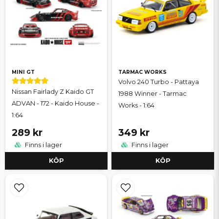
MINI GT
TARMAC WORKS
Volvo 240 Turbo - Pattaya
Nissan Fairlady Z Kaido GT
1988 Winner - Tarmac
ADVAN - 172 - Kaido House -
Works - 1:64
1:64
289 kr
349 kr
Finns i lager
Finns i lager
KÖP
KÖP