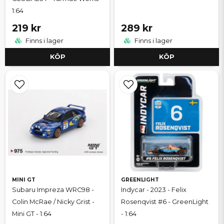
1:64
219 kr
289 kr
Finns i lager
Finns i lager
KÖP
KÖP
MINI GT
GREENLIGHT
Subaru Impreza WRC98 -
Indycar - 2023 - Felix
Colin McRae / Nicky Grist -
Rosenqvist #6 - GreenLight
Mini GT - 1:64
- 1:64