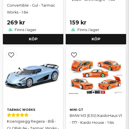
Convertible - Gul - Tarmac
Works - 1:64
269 kr
159 kr
Finns i lager
Finns i lager
KÖP
KÖP
TARMAC WORKS
MINI GT
BMW M3 (E30) KaidoHaus V1
Koenigsegg Regera - Blå -
- 177 - Kaido House - 1:64
GLOBAL64 - Tarmac Works -