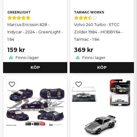
GREENLIGHT
TARMAC WORKS
Marcus Ericsson #28 -
Volvo 240 Turbo - ETCC
Indycar - 2024 - GreenLight -
Zolder 1984 - HOBBY64 -
1:64
Tarmac - 1:64
159 kr
369 kr
Finns i lager
Finns i lager
KÖP
KÖP