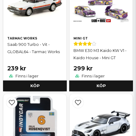
TARMAC WORKS
MINI GT
Saab 900 Turbo - Vit -
BMW E30 M3 Kaido KW V1 -
GLOBAL64 - Tarmac Works
Kaido House - Mini GT
239 kr
299 kr
Finns i lager
Finns i lager
KÖP
KÖP