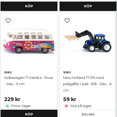
KÖP
KÖP
SIKU
SIKU
Volkswagen T1 Samba - Rosa
New Holland T7.315 med
- Siku - 9 cm
pallgaffel + pall - Blå - Siku - 6
cm
229 kr
59 kr
Finns i lager
Slut på lager
KÖP
Bevaka