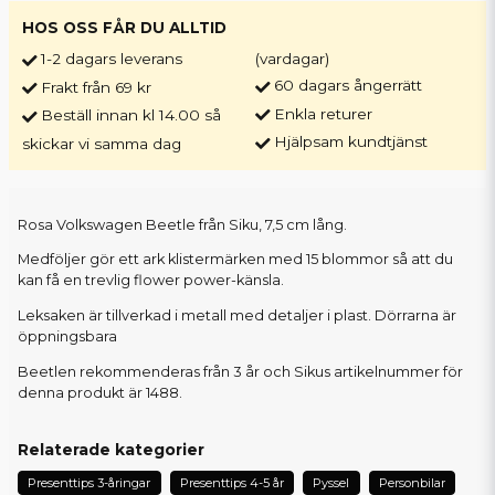
HOS OSS FÅR DU ALLTID
1-2 dagars leverans
(vardagar)
60 dagars ångerrätt
Frakt från 69 kr
Enkla returer
Beställ innan kl 14.00 så
Hjälpsam kundtjänst
skickar vi samma dag
Rosa Volkswagen Beetle från Siku, 7,5 cm lång.
Medföljer gör ett ark klistermärken med 15 blommor så att du
kan få en trevlig flower power-känsla.
Leksaken är tillverkad i metall med detaljer i plast. Dörrarna är
öppningsbara
Beetlen rekommenderas från 3 år och Sikus artikelnummer för
denna produkt är 1488.
Relaterade kategorier
Presenttips 3-åringar
Presenttips 4-5 år
Pyssel
Personbilar