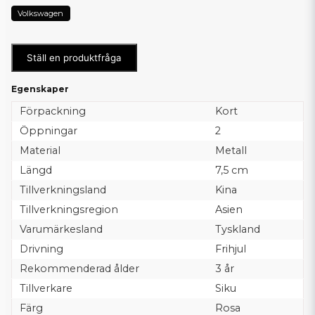
Volkswagen
Ställ en produktfråga
Egenskaper
Förpackning
Kort
Öppningar
2
Material
Metall
Längd
7,5 cm
Tillverkningsland
Kina
Tillverkningsregion
Asien
Varumärkesland
Tyskland
Drivning
Frihjul
Rekommenderad ålder
3 år
Tillverkare
Siku
Färg
Rosa