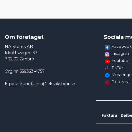
Om företaget
Sociala m
NA Stores AB
Facebook
Idrottsvägen 33
Instagram
702 32 Örebro
Youtube
TikTok
Org.nr: 559333-4757
Messenge
Pinterest
E-post: kundtjanst@leksaksbilar.se