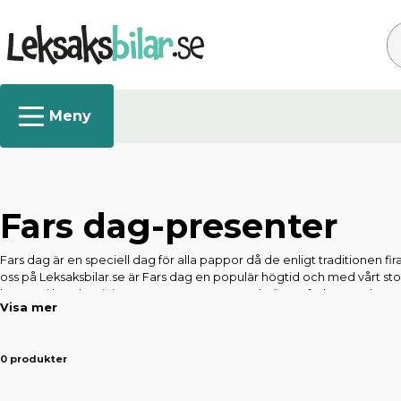
Sö
Fars dag-presenter
Fars dag är en speciell dag för alla pappor då de enligt traditionen fi
oss på Leksaksbilar.se är Fars dag en populär högtid och med vårt sto
kategori här där vi tipsar om presenter som de flesta fäder uppskattar
Visa mer
0 produkter