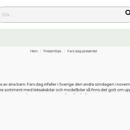
k...
Hem
Presenttips
Fars dag-presenter
ras av sina barn. Fars dag infaller i Sverige den andra söndagen i novem
ra sortiment med leksaksbilar och modellbilar så finns det gott om up
, oavsett om det är en pappa, morfar eller farfar.