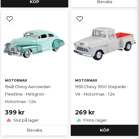
KÖP
Bevaka
MOTORMAX
MOTORMAX
1948 Chevy Aerosedan
1955 Chevy 3100 Stepside -
Fleetline - Mintgrön -
Vit - Motormax - 1:24
Motormax - 1:24
399 kr
269 kr
Slut på lager
Finns i lager
Bevaka
KÖP