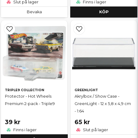
Slut på lager
Finns i lager
Bevaka
KÖP
TRIPLE9 COLLECTION
GREENLIGHT
Protector - Hot Wheels
Akrylbox / Show Case -
Premium 2-pack - Triple9
GreenLight - 12 x 5,8 x 4,9 cm
- 1:64
39 kr
65 kr
Finns i lager
Slut på lager