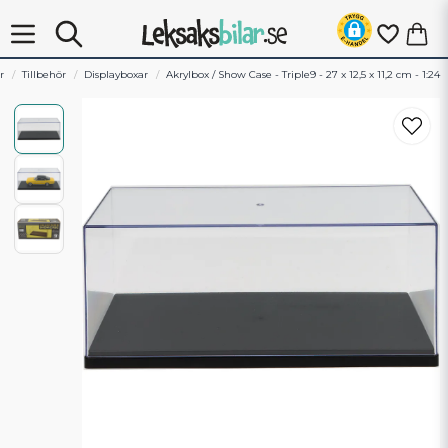
r
Tillbehör
Displayboxar
Akrylbox / Show Case - Triple9 - 27 x 12,5 x 11,2 cm - 1:24