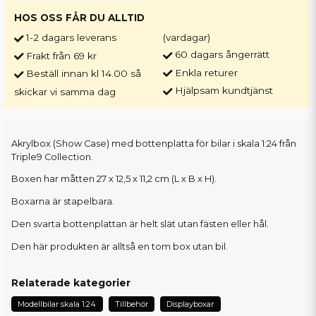
HOS OSS FÅR DU ALLTID
1-2 dagars leverans
(vardagar)
60 dagars ångerrätt
Frakt från 69 kr
Enkla returer
Beställ innan kl 14.00 så
Hjälpsam kundtjänst
skickar vi samma dag
Akrylbox (Show Case) med bottenplatta för bilar i skala 1:24 från
Triple9 Collection.
Boxen har måtten 27 x 12,5 x 11,2 cm (L x B x H).
Boxarna är stapelbara.
Den svarta bottenplattan är helt slät utan fästen eller hål.
Den här produkten är alltså en tom box utan bil.
Relaterade kategorier
Modellbilar skala 1:24
Tillbehör
Displayboxar