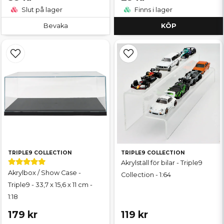
Slut på lager
Finns i lager
Bevaka
KÖP
TRIPLE9 COLLECTION
TRIPLE9 COLLECTION
Akrylställ för bilar - Triple9
Akrylbox / Show Case -
Collection - 1:64
Triple9 - 33,7 x 15,6 x 11 cm -
1:18
179 kr
119 kr