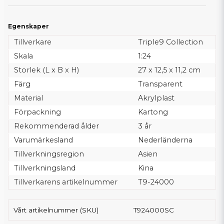
Egenskaper
Tillverkare
Triple9 Collection
Skala
1:24
Storlek (L x B x H)
27 x 12,5 x 11,2 cm
Färg
Transparent
Material
Akrylplast
Förpackning
Kartong
Rekommenderad ålder
3 år
Varumärkesland
Nederländerna
Tillverkningsregion
Asien
Tillverkningsland
Kina
Tillverkarens artikelnummer
T9-24000
Vårt artikelnummer (SKU)
T924000SC