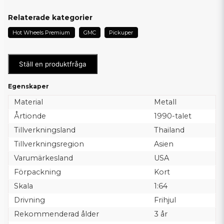
Relaterade kategorier
Hot Wheels Premium
GMC
Pickuper
Ställ en produktfråga
Egenskaper
Material
Metall
Årtionde
1990-talet
Tillverkningsland
Thailand
Tillverkningsregion
Asien
Varumärkesland
USA
Förpackning
Kort
Skala
1:64
Drivning
Frihjul
Rekommenderad ålder
3 år