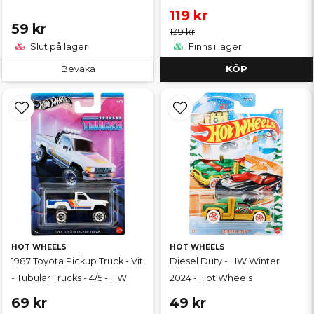
119 kr
59 kr
139 kr
Slut på lager
Finns i lager
Bevaka
KÖP
HOT WHEELS
HOT WHEELS
1987 Toyota Pickup Truck - Vit
Diesel Duty - HW Winter
- Tubular Trucks - 4/5 - HW
2024 - Hot Wheels
69 kr
49 kr