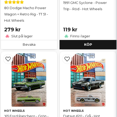
1991 GMC Syclone - Power
80 Dodge Macho Power
Trip - Röd - Hot Wheels
Wagon + Retro Rig - TT 51 -
Hot Wheels
279 kr
119 kr
Slut på lager
Finns i lager
Bevaka
KÖP
HOT WHEELS
HOT WHEELS
'65 Ford Ranchero - Grön -
Datsun 620 - Grå - Hot