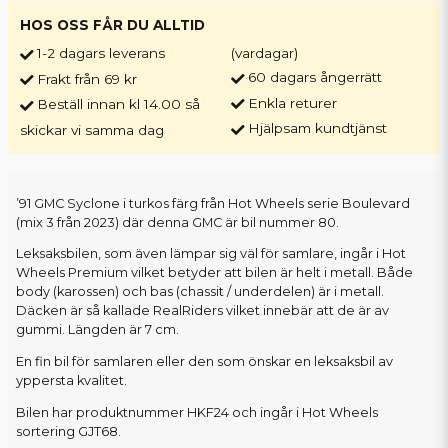
HOS OSS FÅR DU ALLTID
1-2 dagars leverans
(vardagar)
60 dagars ångerrätt
Frakt från 69 kr
Enkla returer
Beställ innan kl 14.00 så
Hjälpsam kundtjänst
skickar vi samma dag
’91 GMC Syclone i turkos färg från Hot Wheels serie Boulevard
(mix 3 från 2023) där denna GMC är bil nummer 80.
Leksaksbilen, som även lämpar sig väl för samlare, ingår i Hot
Wheels Premium vilket betyder att bilen är helt i metall. Både
body (karossen) och bas (chassit / underdelen) är i metall.
Däcken är så kallade RealRiders vilket innebär att de är av
gummi. Längden är 7 cm.
En fin bil för samlaren eller den som önskar en leksaksbil av
yppersta kvalitet.
Bilen har produktnummer HKF24 och ingår i Hot Wheels
sortering GJT68.