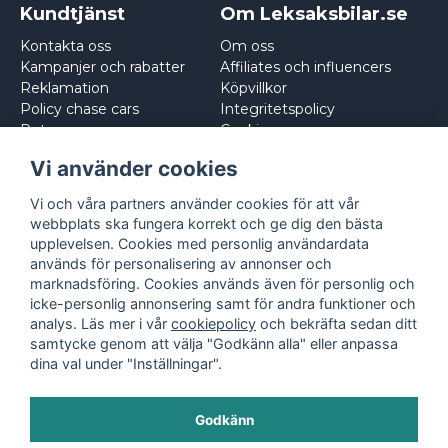
Kundtjänst
Om Leksaksbilar.se
Kontakta oss
Om oss
Kampanjer och rabatter
Affiliates och influencers
Reklamation
Köpvillkor
Policy chase cars
Integritetspolicy
Returnera
Cookies
Logga in
Vi använder cookies
Vi och våra partners använder cookies för att vår
webbplats ska fungera korrekt och ge dig den bästa
upplevelsen. Cookies med personlig användardata
används för personalisering av annonser och
marknadsföring. Cookies används även för personlig och
icke-personlig annonsering samt för andra funktioner och
analys. Läs mer i vår
cookiepolicy
och bekräfta sedan ditt
samtycke genom att välja "Godkänn alla" eller anpassa
dina val under "Inställningar".
Godkänn