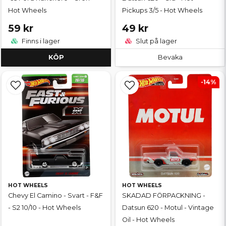
Hot Wheels
Pickups 3/5 - Hot Wheels
59 kr
49 kr
Finns i lager
Slut på lager
KÖP
Bevaka
-14%
HOT WHEELS
HOT WHEELS
Chevy El Camino - Svart - F&F
SKADAD FÖRPACKNING -
- S2 10/10 - Hot Wheels
Datsun 620 - Motul - Vintage
Oil - Hot Wheels