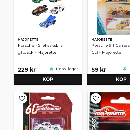
MAJORETTE
MAJORETTE
Porsche - 5 leksaksbilar
Porsche 911 Carrera
giftpack - Majorette
Gul - Majorette
229 kr
59 kr
Finns i lager
KÖP
KÖP