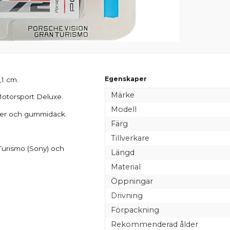
Egenskaper
,1 cm.
Märke
Motorsport Deluxe.
Modell
aljer och gummidäck.
Färg
Tillverkare
 Turismo (Sony) och
Längd
Material
Öppningar
Drivning
Förpackning
Rekommenderad ålder