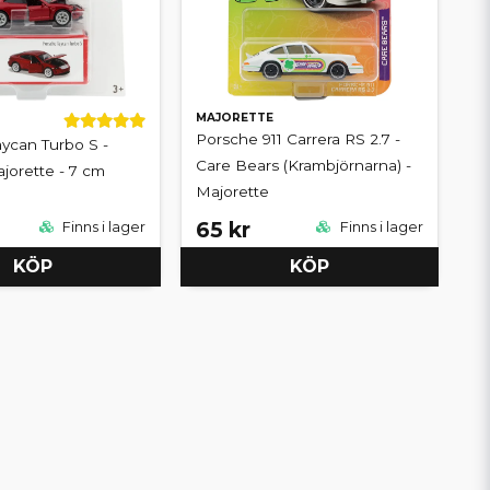
MAJORETTE
Porsche 911 Carrera RS 2.7 -
ycan Turbo S -
Care Bears (Krambjörnarna) -
ajorette - 7 cm
Majorette
65 kr
Finns i lager
Finns i lager
KÖP
KÖP