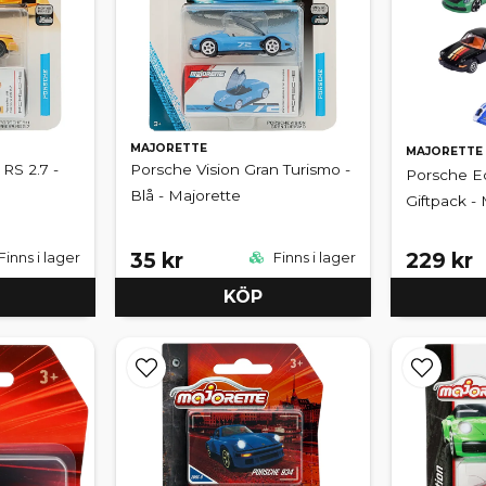
MAJORETTE
MAJORETTE
 RS 2.7 -
Porsche Vision Gran Turismo -
Porsche Ed
Blå - Majorette
Giftpack -
35 kr
229 kr
Finns i lager
Finns i lager
KÖP