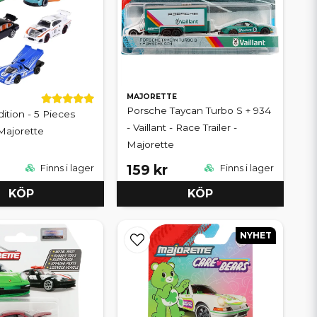
MAJORETTE
Porsche Taycan Turbo S + 934
ition - 5 Pieces
- Vaillant - Race Trailer -
 Majorette
Majorette
159 kr
Finns i lager
Finns i lager
KÖP
KÖP
NYHET