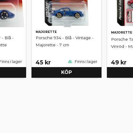
MAJORETTE
MAJORETTE
- Blå -
Porsche 934 - Blå - Vintage -
Porsche Ta
ette
Majorette - 7 cm
Vinröd - M
45 kr
49 kr
Finns i lager
Finns i lager
KÖP