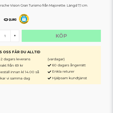
orsche Vision Gran Turismo från Majorette. Längd 7,1 cm.
KÖP
+
S OSS FÅR DU ALLTID
-2 dagars leverans
(vardagar)
60 dagars ångerrätt
rakt från 69 kr
Enkla returer
eställ innan kl 14.00 så
Hjälpsam kundtjänst
ckar vi samma dag