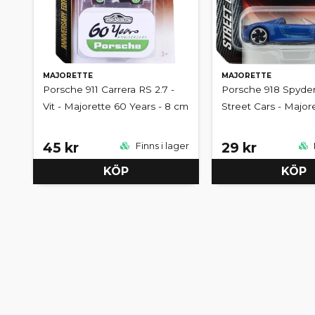
MAJORETTE
MAJORETTE
Porsche 911 Carrera RS 2.7 -
Porsche 918 Spyder 
Vit - Majorette 60 Years - 8 cm
Street Cars - Major
45 kr
29 kr
Finns i lager
KÖP
KÖP