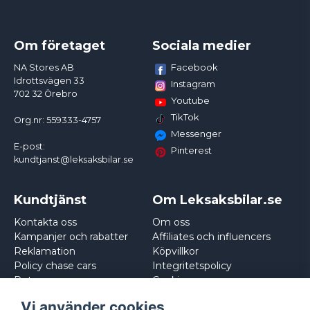
Om företaget
Sociala medier
Facebook
NA Stores AB
Idrottsvägen 33
Instagram
702 32 Örebro
Youtube
TikTok
Org.nr: 559333-4757
Messenger
E-post:
Pinterest
kundtjanst@leksaksbilar.se
Kundtjänst
Om Leksaksbilar.se
Kontakta oss
Om oss
Kampanjer och rabatter
Affiliates och influencers
Reklamation
Köpvillkor
Policy chase cars
Integritetspolicy
Returnera
Cookies
Logga in
Vi använder cookies