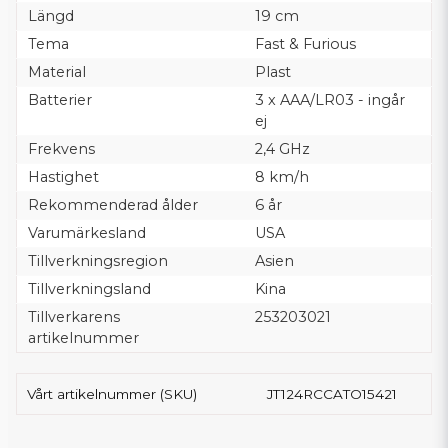
Längd
19 cm
Tema
Fast & Furious
Material
Plast
Batterier
3 x AAA/LR03 - ingår
ej
Frekvens
2,4 GHz
Hastighet
8 km/h
Rekommenderad ålder
6 år
Varumärkesland
USA
Tillverkningsregion
Asien
Tillverkningsland
Kina
Tillverkarens
253203021
artikelnummer
Vårt artikelnummer (SKU)
JT124RCCATO15421