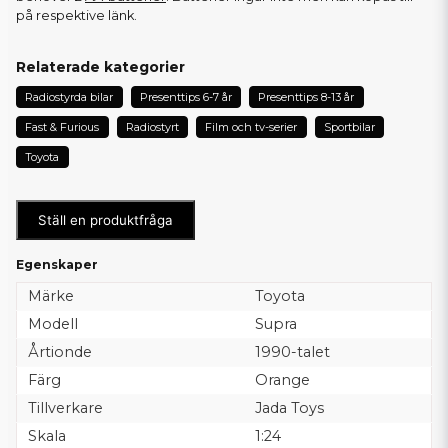
på respektive länk.
Relaterade kategorier
Radiostyrda bilar
Presenttips 6-7 år
Presenttips 8-13 år
Fast & Furious
Radiostyrt
Film och tv-serier
Sportbilar
Toyota
Ställ en produktfråga
Egenskaper
Märke
Toyota
Modell
Supra
Årtionde
1990-talet
Färg
Orange
Tillverkare
Jada Toys
Skala
1:24