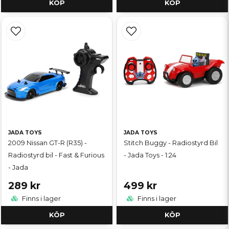
KÖP
KÖP
JADA TOYS
JADA TOYS
2009 Nissan GT-R (R35) -
Stitch Buggy - Radiostyrd Bil
Radiostyrd bil - Fast & Furious
- Jada Toys - 1:24
- Jada
289 kr
499 kr
Finns i lager
Finns i lager
KÖP
KÖP