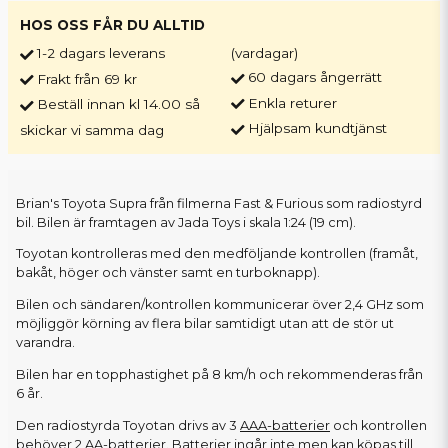
HOS OSS FÅR DU ALLTID
1-2 dagars leverans
(vardagar)
60 dagars ångerrätt
Frakt från 69 kr
Enkla returer
Beställ innan kl 14.00 så
Hjälpsam kundtjänst
skickar vi samma dag
Brian's Toyota Supra från filmerna Fast & Furious som radiostyrd
bil. Bilen är framtagen av Jada Toys i skala 1:24 (19 cm).
Toyotan kontrolleras med den medföljande kontrollen (framåt,
bakåt, höger och vänster samt en turboknapp).
Bilen och sändaren/kontrollen kommunicerar över 2,4 GHz som
möjliggör körning av flera bilar samtidigt utan att de stör ut
varandra.
Bilen har en topphastighet på 8 km/h och rekommenderas från
6 år.
Den radiostyrda Toyotan drivs av 3
AAA-batterier
och kontrollen
behöver 2
AA-batterier
. Batterier ingår inte men kan köpas till