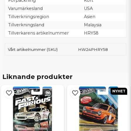
Förpackning
Kort
Varumärkesland
USA
Tillverkningsregion
Asien
Tillverkningsland
Malaysia
Tillverkarens artikelnummer
HRY58
Vårt artikelnummer (SKU)
HW24PHRY58
Liknande produkter
NYHET