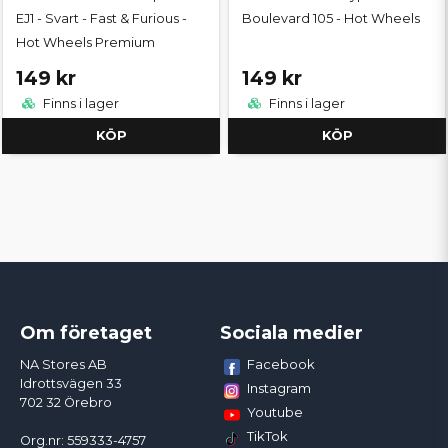
EJ1 - Svart - Fast & Furious -
Boulevard 105 - Hot Wheels
Hot Wheels Premium
149 kr
149 kr
Finns i lager
Finns i lager
KÖP
KÖP
Om företaget
Sociala medier
Facebook
NA Stores AB
Idrottsvägen 33
Instagram
702 32 Örebro
Youtube
TikTok
Org.nr: 559333-4757