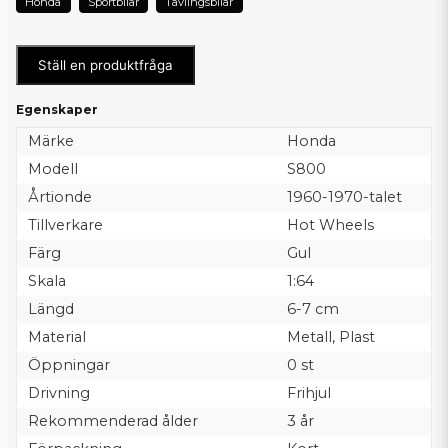
Honda
Sportbilar
Tävlingsbilar
Ställ en produktfråga
Egenskaper
Märke
Honda
Modell
S800
Årtionde
1960-1970-talet
Tillverkare
Hot Wheels
Färg
Gul
Skala
1:64
Längd
6-7 cm
Material
Metall, Plast
Öppningar
0 st
Drivning
Frihjul
Rekommenderad ålder
3 år