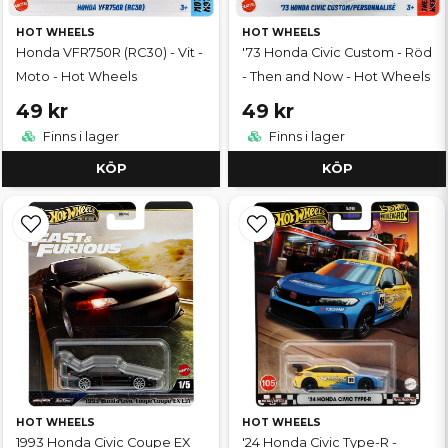
HOT WHEELS
HOT WHEELS
Honda VFR750R (RC30) - Vit -
'73 Honda Civic Custom - Röd
Moto - Hot Wheels
- Then and Now - Hot Wheels
49 kr
49 kr
Finns i lager
Finns i lager
KÖP
KÖP
HOT WHEELS
HOT WHEELS
1993 Honda Civic Coupe EX
'24 Honda Civic Type-R -