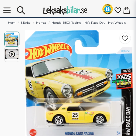
Hem
Märke
Honda
Honda S800 Racing - HW Race Day - Hot Wheels