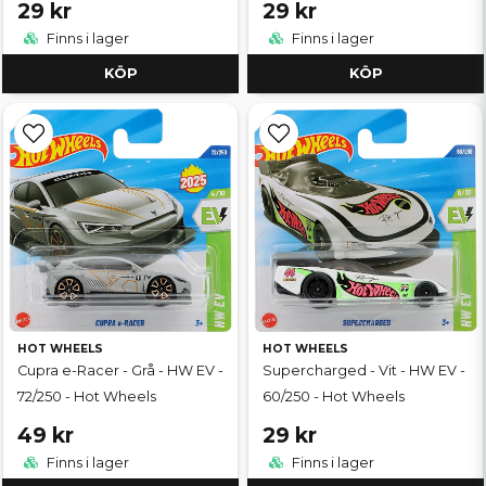
29 kr
29 kr
Finns i lager
Finns i lager
KÖP
KÖP
HOT WHEELS
HOT WHEELS
Cupra e-Racer - Grå - HW EV -
Supercharged - Vit - HW EV -
72/250 - Hot Wheels
60/250 - Hot Wheels
49 kr
29 kr
Finns i lager
Finns i lager