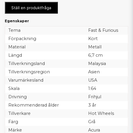
Ställ en produktfråga
Egenskaper
Tema
Fast & Furious
Förpackning
Kort
Material
Metall
Längd
6,7 cm
Tillverkningsland
Malaysia
Tillverkningsregion
Asien
Varumärkesland
USA
Skala
1:64
Drivning
Frihjul
Rekommenderad ålder
3 år
Tillverkare
Hot Wheels
Färg
Grå
Märke
Acura