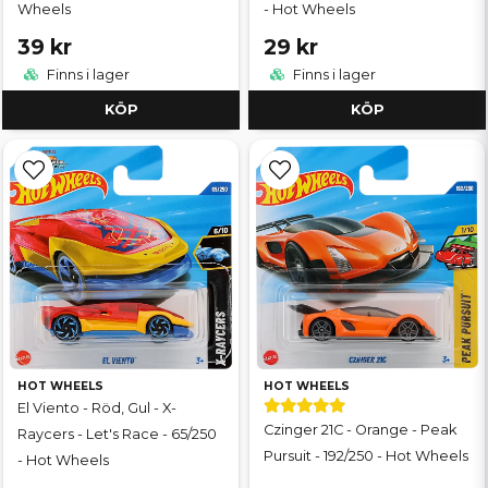
Wheels
- Hot Wheels
39 kr
29 kr
Finns i lager
Finns i lager
KÖP
KÖP
HOT WHEELS
HOT WHEELS
El Viento - Röd, Gul - X-
Czinger 21C - Orange - Peak
Raycers - Let's Race - 65/250
Pursuit - 192/250 - Hot Wheels
- Hot Wheels