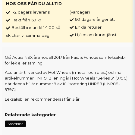
HOS OSS FÅR DU ALLTID
1-2 dagars leverans
(vardagar)
60 dagars ångerrätt
Frakt från 69 kr
Enkla returer
Beställ innan kl 14.00 så
Hjälpsam kundtjänst
skickar vi samma dag
Grå Acura NSX årsmodell 2017 från Fast & Furious som leksaksbil
för lek eller samling.
Acuran är tillverkad av Hot Wheels (i metall och plast) och har
artikelnummer HNT19. Bilen ingår i Hot Wheels "Series 3" (979C)
där denna bil är nummer 9 av 10 i sortering HNR88 (HNR88-
979C).
Leksaksbilen rekommenderas från 3 år.
Relaterade kategorier
Sportbilar