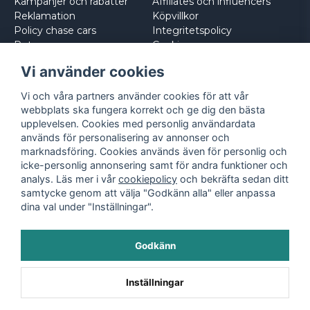
Kampanjer och rabatter
Affiliates och influencers
Reklamation
Köpvillkor
Policy chase cars
Integritetspolicy
Returnera
Cookies
Logga in
Vi använder cookies
Vi och våra partners använder cookies för att vår
webbplats ska fungera korrekt och ge dig den bästa
upplevelsen. Cookies med personlig användardata
används för personalisering av annonser och
marknadsföring. Cookies används även för personlig och
icke-personlig annonsering samt för andra funktioner och
analys. Läs mer i vår
cookiepolicy
och bekräfta sedan ditt
samtycke genom att välja "Godkänn alla" eller anpassa
dina val under "Inställningar".
Godkänn
©
2026
- Leksaksbilar.se
Inställningar