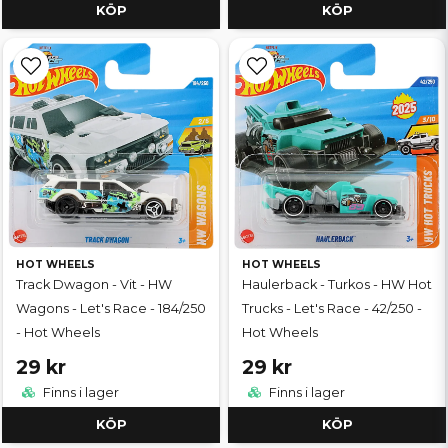
KÖP
KÖP
HOT WHEELS
HOT WHEELS
Track Dwagon - Vit - HW
Haulerback - Turkos - HW Hot
Wagons - Let's Race - 184/250
Trucks - Let's Race - 42/250 -
- Hot Wheels
Hot Wheels
29 kr
29 kr
Finns i lager
Finns i lager
KÖP
KÖP