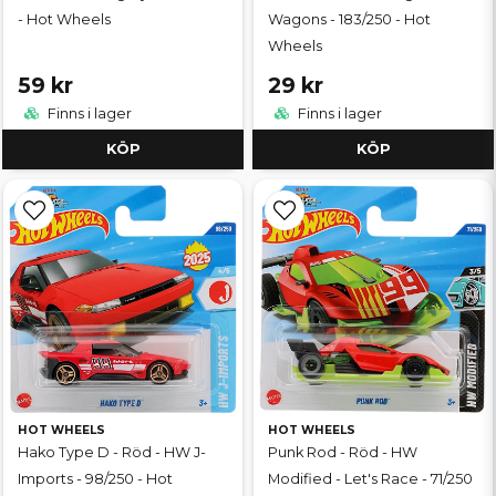
- Hot Wheels
Wagons - 183/250 - Hot
Wheels
59 kr
29 kr
Finns i lager
Finns i lager
KÖP
KÖP
HOT WHEELS
HOT WHEELS
Hako Type D - Röd - HW J-
Punk Rod - Röd - HW
Imports - 98/250 - Hot
Modified - Let's Race - 71/250