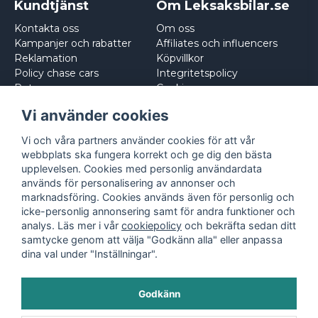
Kundtjänst
Om Leksaksbilar.se
Kontakta oss
Om oss
Kampanjer och rabatter
Affiliates och influencers
Reklamation
Köpvillkor
Policy chase cars
Integritetspolicy
Returnera
Cookies
Logga in
Vi använder cookies
Vi och våra partners använder cookies för att vår
webbplats ska fungera korrekt och ge dig den bästa
upplevelsen. Cookies med personlig användardata
används för personalisering av annonser och
marknadsföring. Cookies används även för personlig och
icke-personlig annonsering samt för andra funktioner och
analys. Läs mer i vår
cookiepolicy
och bekräfta sedan ditt
samtycke genom att välja "Godkänn alla" eller anpassa
dina val under "Inställningar".
Godkänn