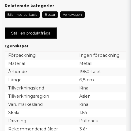
Relaterade kategorier
Bilar med pullback
Bussar
Volkswagen
Ställ en produktfråga
Egenskaper
Förpackning
Ingen förpackning
Material
Metall
Årtionde
1960-talet
Längd
6,8 cm
Tillverkningsland
Kina
Tillverkningsregion
Asien
Varumärkesland
Kina
Skala
1:64
Drivning
Pullback
Rekommenderad ålder
3 år