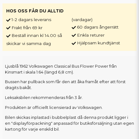
HOS OSS FÅR DU ALLTID
1-2 dagars leverans
(vardagar)
60 dagars ångerrätt
Frakt från 69 kr
Enkla returer
Beställ innan kl 14.00 så
Hjälpsam kundtjänst
skickar vi samma dag
Ljusblå 1962 Volkswagen Classical Bus Flower Power från
Kinsmart i skala 1:64 (längd 6,8 cm).
Bussen har pullback som får den att åka framåt efter att först
dragits bakåt.
Leksaksbilen rekommenderas från 3 år.
Produkten är officiellt licensierad av Volkswagen.
Bilen skickas inplastad i bubbelplast då denna produkt ligger i
en "displayförpackning" anpassad för butiksförsäljning utan egen
kartong för varje enskild bil.