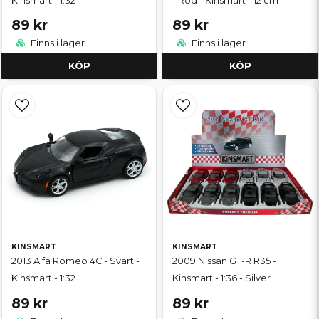
Kinsmart - 1:32
- Röd - Kinsmart - 12 cm
89 kr
89 kr
Finns i lager
Finns i lager
KÖP
KÖP
KINSMART
KINSMART
2013 Alfa Romeo 4C - Svart -
2009 Nissan GT-R R35 -
Kinsmart - 1:32
Kinsmart - 1:36 - Silver
89 kr
89 kr