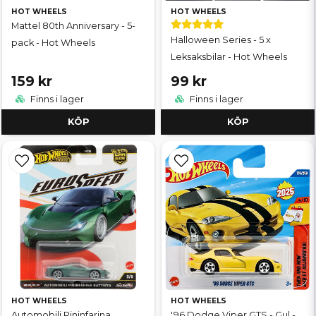
HOT WHEELS
HOT WHEELS
Mattel 80th Anniversary - 5-
Halloween Series - 5 x
pack - Hot Wheels
Leksaksbilar - Hot Wheels
159 kr
99 kr
Finns i lager
Finns i lager
KÖP
KÖP
HOT WHEELS
HOT WHEELS
Automobili Pininfarina
'96 Dodge Viper GTS - Gul -