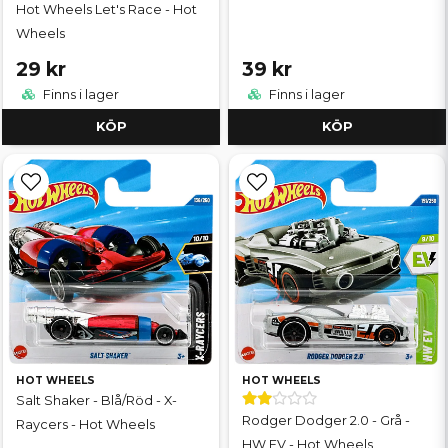
Hot Wheels Let's Race - Hot
Wheels
29 kr
39 kr
Finns i lager
Finns i lager
KÖP
KÖP
HOT WHEELS
HOT WHEELS
Salt Shaker - Blå/Röd - X-
Rodger Dodger 2.0 - Grå -
Raycers - Hot Wheels
HW EV - Hot Wheels