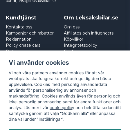
kundtjanst@leksaksbilar.se
Kundtjänst
Om Leksaksbilar.se
Kontakta oss
Om oss
Kampanjer och rabatter
Affiliates och influencers
Reklamation
Köpvillkor
Policy chase cars
Integritetspolicy
Returnera
Cookies
Logga in
Vi använder cookies
Vi och våra partners använder cookies för att vår
webbplats ska fungera korrekt och ge dig den bästa
upplevelsen. Cookies med personlig användardata
används för personalisering av annonser och
marknadsföring. Cookies används även för personlig och
icke-personlig annonsering samt för andra funktioner och
analys. Läs mer i vår
cookiepolicy
och bekräfta sedan ditt
samtycke genom att välja "Godkänn alla" eller anpassa
dina val under "Inställningar".