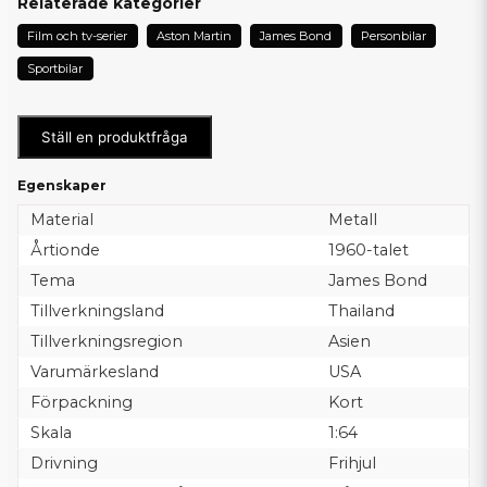
Relaterade kategorier
Film och tv-serier
Aston Martin
James Bond
Personbilar
Sportbilar
Ställ en produktfråga
Egenskaper
Material
Metall
Årtionde
1960-talet
Tema
James Bond
Tillverkningsland
Thailand
Tillverkningsregion
Asien
Varumärkesland
USA
Förpackning
Kort
Skala
1:64
Drivning
Frihjul