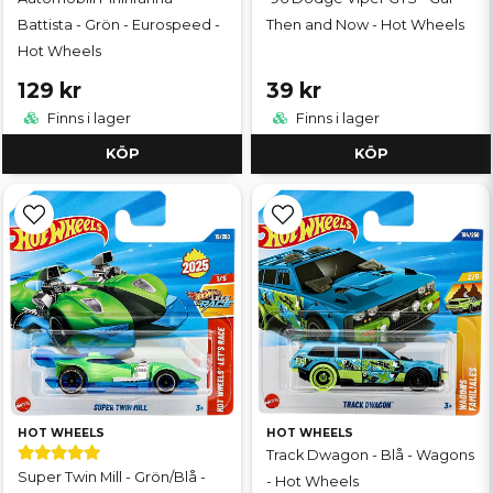
Battista - Grön - Eurospeed -
Then and Now - Hot Wheels
Hot Wheels
129 kr
39 kr
Finns i lager
Finns i lager
KÖP
KÖP
HOT WHEELS
HOT WHEELS
Track Dwagon - Blå - Wagons
Super Twin Mill - Grön/Blå -
- Hot Wheels