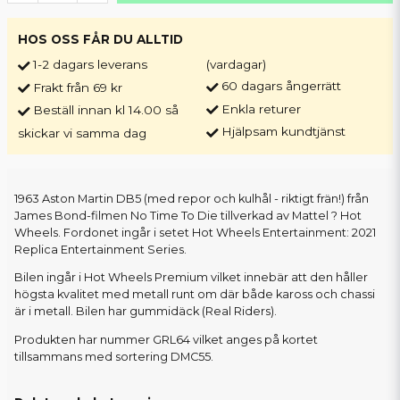
HOS OSS FÅR DU ALLTID
1-2 dagars leverans
(vardagar)
60 dagars ångerrätt
Frakt från 69 kr
Enkla returer
Beställ innan kl 14.00 så
Hjälpsam kundtjänst
skickar vi samma dag
1963 Aston Martin DB5 (med repor och kulhål - riktigt frän!) från
James Bond-filmen No Time To Die tillverkad av Mattel ? Hot
Wheels. Fordonet ingår i setet Hot Wheels Entertainment: 2021
Replica Entertainment Series.
Bilen ingår i Hot Wheels Premium vilket innebär att den håller
högsta kvalitet med metall runt om där både kaross och chassi
är i metall. Bilen har gummidäck (Real Riders).
Produkten har nummer GRL64 vilket anges på kortet
tillsammans med sortering DMC55.