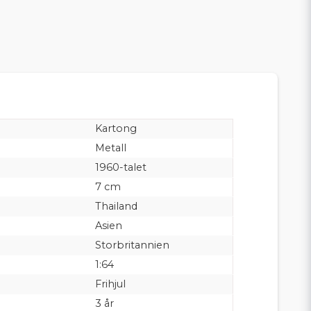
Kartong
Metall
1960-talet
7 cm
Thailand
Asien
Storbritannien
1:64
Frihjul
3 år