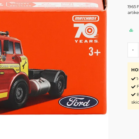
1965 
artik
-
HO
1
F
B
ski