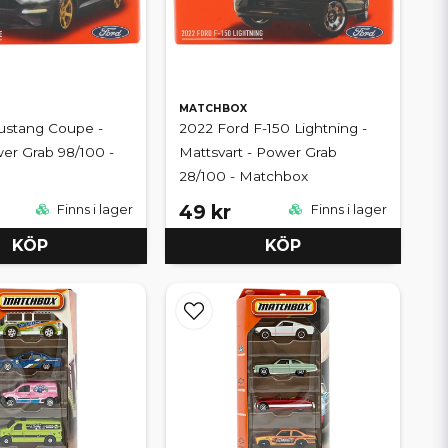
MATCHBOX
ustang Coupe -
2022 Ford F-150 Lightning -
wer Grab 98/100 -
Mattsvart - Power Grab
28/100 - Matchbox
49 kr
Finns i lager
Finns i lager
KÖP
KÖP