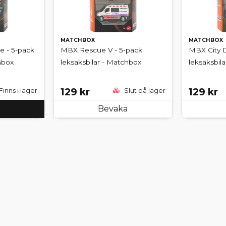
MATCHBOX
MATCHBOX
 - 5-pack
MBX Rescue V - 5-pack
MBX City D
hbox
leksaksbilar - Matchbox
leksaksbil
129 kr
129 kr
Finns i lager
Slut på lager
Bevaka