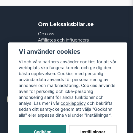
Om Leksaksbilar.se
Om oss
Affiliates och influencers
Köpvillkor
Vi använder cookies
Integritetspolicy
Cookies
Vi och våra partners använder cookies för att vår
webbplats ska fungera korrekt och ge dig den
bästa upplevelsen. Cookies med personlig
användardata används för personalisering av
annonser och marknadsföring. Cookies används
även för personlig och icke-personlig
annonsering samt för andra funktioner och
analys. Läs mer i vår
cookiepolicy
och bekräfta
sedan ditt samtycke genom att välja "Godkänn
alla" eller anpassa dina val under "Inställningar".
Godkänn
Inställningar