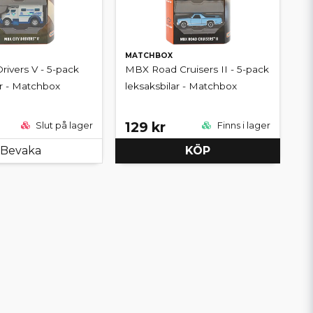
MATCHBOX
rivers V - 5-pack
MBX Road Cruisers II - 5-pack
ar - Matchbox
leksaksbilar - Matchbox
129 kr
Slut på lager
Finns i lager
Bevaka
KÖP