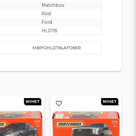
Matchbox
Röd
Ford
HLD76
MBPGHLD76LAFO65R
NYHET
NYHET