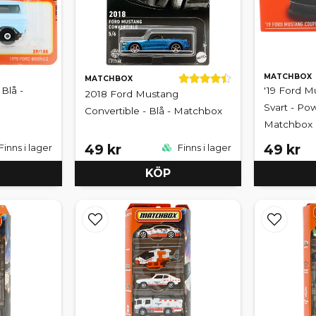
MATCHBOX
MATCHBOX
Blå -
'19 Ford M
2018 Ford Mustang
Svart - Po
Convertible - Blå - Matchbox
Matchbox
49 kr
49 kr
Finns i lager
Finns i lager
KÖP