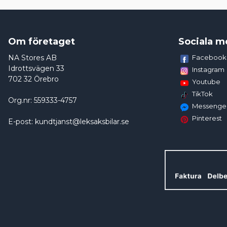
Om företaget
Sociala m
NA Stores AB
Facebook
Idrottsvägen 33
Instagram
702 32 Örebro
Youtube
TikTok
Org.nr: 559333-4757
Messenge
Pinterest
E-post: kundtjanst@leksaksbilar.se