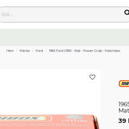
k...
Hem
Märke
Ford
1965 Ford C900 - Röd - Power Grab - Matchbox
196
Ma
39 