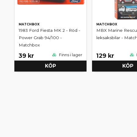
MATCHBOX
MATCHBOX
1983 Ford Fiesta MK 2 - Röd -
MBX Marine Rescue
Power Grab 94/100 -
leksaksbilar - Matc
Matchbox
39 kr
129 kr
Finns i lager
KÖP
KÖP