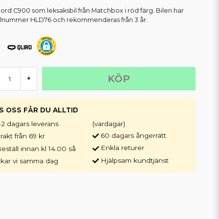
Ford C900 som leksaksbil från Matchbox i röd färg. Bilen har
elnummer HLD76 och rekommenderas från 3 år.
KÖP
+
S OSS FÅR DU ALLTID
-2 dagars leverans
(vardagar)
60 dagars ångerrätt
rakt från 69 kr
Enkla returer
eställ innan kl 14.00 så
Hjälpsam kundtjänst
ckar vi samma dag