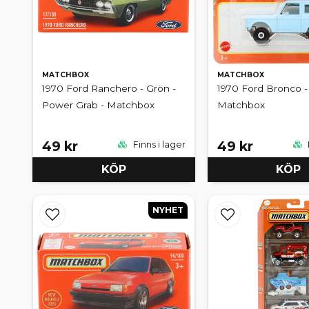
MATCHBOX
MATCHBOX
1970 Ford Ranchero - Grön -
1970 Ford Bronco - 
Power Grab - Matchbox
Matchbox
49 kr
49 kr
Finns i lager
KÖP
KÖP
NYHET