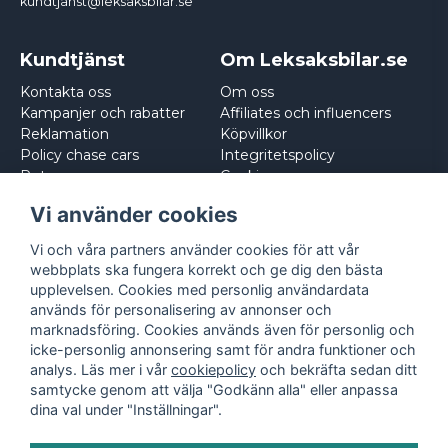
kundtjanst@leksaksbilar.se
Kundtjänst
Om Leksaksbilar.se
Kontakta oss
Om oss
Kampanjer och rabatter
Affiliates och influencers
Reklamation
Köpvillkor
Policy chase cars
Integritetspolicy
Returnera
Cookies
Logga in
Vi använder cookies
Vi och våra partners använder cookies för att vår
webbplats ska fungera korrekt och ge dig den bästa
upplevelsen. Cookies med personlig användardata
används för personalisering av annonser och
marknadsföring. Cookies används även för personlig och
icke-personlig annonsering samt för andra funktioner och
analys. Läs mer i vår
cookiepolicy
och bekräfta sedan ditt
samtycke genom att välja "Godkänn alla" eller anpassa
dina val under "Inställningar".