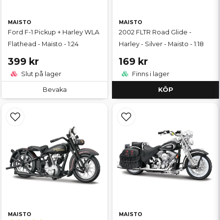
MAISTO
MAISTO
Ford F-1 Pickup + Harley WLA
2002 FLTR Road Glide -
Flathead - Maisto - 1:24
Harley - Silver - Maisto - 1:18
399 kr
169 kr
Slut på lager
Finns i lager
Bevaka
KÖP
MAISTO
MAISTO