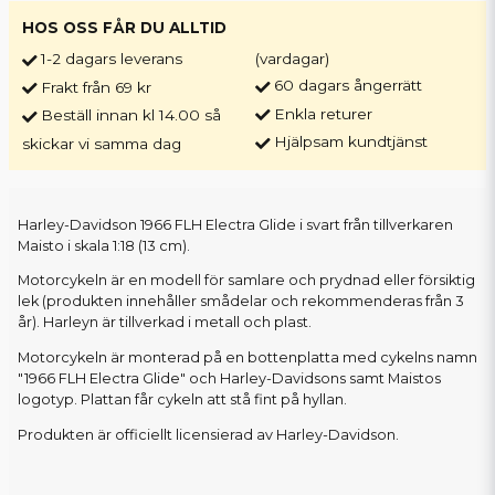
HOS OSS FÅR DU ALLTID
1-2 dagars leverans
(vardagar)
60 dagars ångerrätt
Frakt från 69 kr
Enkla returer
Beställ innan kl 14.00 så
Hjälpsam kundtjänst
skickar vi samma dag
Harley-Davidson 1966 FLH Electra Glide i svart från tillverkaren
Maisto i skala 1:18 (13 cm).
Motorcykeln är en modell för samlare och prydnad eller försiktig
lek (produkten innehåller smådelar och rekommenderas från 3
år). Harleyn är tillverkad i metall och plast.
Motorcykeln är monterad på en bottenplatta med cykelns namn
"1966 FLH Electra Glide" och Harley-Davidsons samt Maistos
logotyp. Plattan får cykeln att stå fint på hyllan.
Produkten är officiellt licensierad av Harley-Davidson.