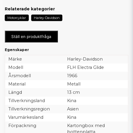
Relaterade kategorier
Motorcyklar
Harley-Davidson
Ställ en produktfråga
Egenskaper
Märke
Harley-Davidson
Modell
FLH Electra Glide
Årsmodell
1966
Material
Metall
Längd
13 cm
Tillverkningsland
Kina
Tillverkningsregion
Asien
Varumärkesland
Kina
Förpackning
Kartongbox med
bottenplatta