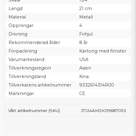
Skala
1:24
Längd
21 cm
Material
Metall
Öppningar
4
Drivning
Frihjul
Rekommenderad ålder
8 år
Förpackning
Kartong med fönster
Varumärkesland
USA
Tillverkningsregion
Asien
Tillverkningsland
Kina
Tillverkarens artikelnummer
9332614314R00
Märkningar
CE
Vårt artikelnummer (SKU)
JT124AMDO19687053