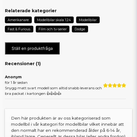
Relaterade kategorier
Amerikanare
Modellbilar skala 1:24
Modellbilar
Fast & Furious
Film och tv-serier
Dodge
Ställ en produktfråga
Recensioner (
1
)
Anonym
för 1 år sedan
Snygg matt svart modell som alltid snabb leverans och
bra packat i kartongen 👍👍👍👍
Den här produkten är av oss kategoriserad som
modellbil i vår kategori för modellbilar vilket innebär att
den normalt har en rekommenderad ålder på 6-14 år,
ibland lägre. Generellt är dessa bilar (eller andra fordon)