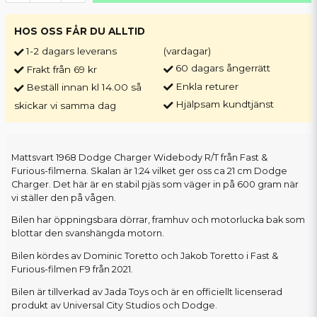
HOS OSS FÅR DU ALLTID
1-2 dagars leverans
(vardagar)
60 dagars ångerrätt
Frakt från 69 kr
Enkla returer
Beställ innan kl 14.00 så
Hjälpsam kundtjänst
skickar vi samma dag
Mattsvart 1968 Dodge Charger Widebody R/T från Fast &
Furious-filmerna. Skalan är 1:24 vilket ger oss ca 21 cm Dodge
Charger. Det här är en stabil pjäs som väger in på 600 gram när
vi ställer den på vågen.
Bilen har öppningsbara dörrar, framhuv och motorlucka bak som
blottar den svanshängda motorn.
Bilen kördes av Dominic Toretto och Jakob Toretto i Fast &
Furious-filmen F9 från 2021.
Bilen är tillverkad av Jada Toys och är en officiellt licenserad
produkt av Universal City Studios och Dodge.