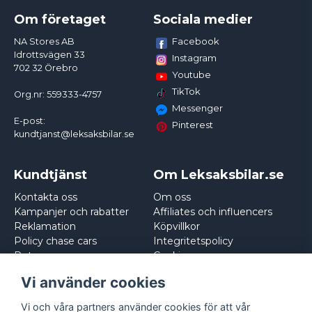
Om företaget
Sociala medier
Facebook
NA Stores AB
Idrottsvägen 33
Instagram
702 32 Örebro
Youtube
TikTok
Org.nr: 559333-4757
Messenger
E-post:
Pinterest
kundtjanst@leksaksbilar.se
Kundtjänst
Om Leksaksbilar.se
Kontakta oss
Om oss
Kampanjer och rabatter
Affiliates och influencers
Reklamation
Köpvillkor
Policy chase cars
Integritetspolicy
Returnera
Cookies
Logga in
Vi använder cookies
Vi och våra partners använder cookies för att vår