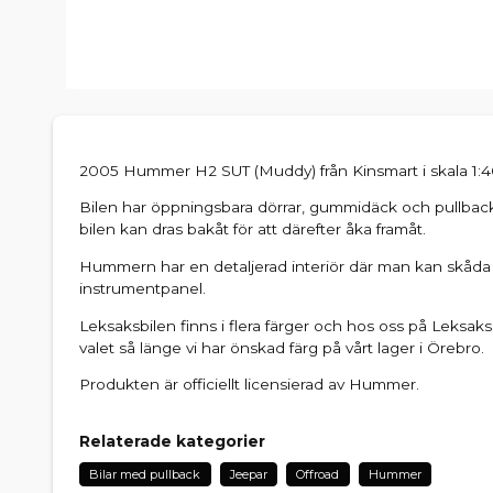
2005 Hummer H2 SUT (Muddy) från Kinsmart i skala 1:40
Bilen har öppningsbara dörrar, gummidäck och pullback
bilen kan dras bakåt för att därefter åka framåt.
Hummern har en detaljerad interiör där man kan skåda 
instrumentpanel.
Leksaksbilen finns i flera färger och hos oss på Leksaks
valet så länge vi har önskad färg på vårt lager i Örebro.
Produkten är officiellt licensierad av Hummer.
Relaterade kategorier
Bilar med pullback
Jeepar
Offroad
Hummer