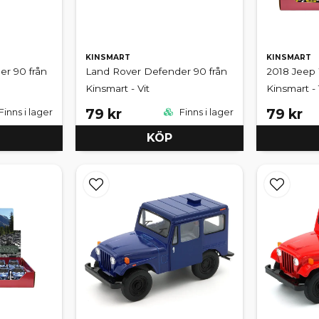
KINSMART
KINSMART
r 90 från
Land Rover Defender 90 från
2018 Jeep 
Kinsmart - Vit
Kinsmart - 
79 kr
79 kr
Finns i lager
Finns i lager
KÖP