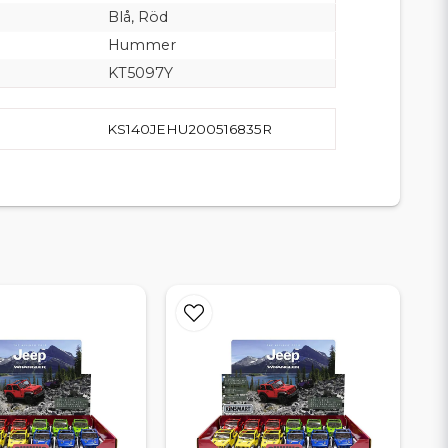
Blå, Röd
Hummer
KT5097Y
KS140JEHU200516835R