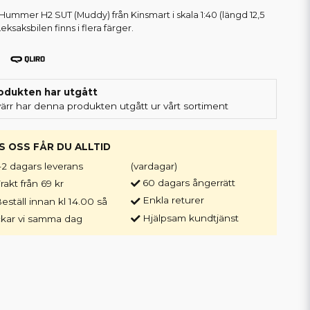
Hummer H2 SUT (Muddy) från Kinsmart i skala 1:40 (längd 12,5
eksaksbilen finns i flera färger.
odukten har utgått
värr har denna produkten utgått ur vårt sortiment
S OSS FÅR DU ALLTID
-2 dagars leverans
(vardagar)
60 dagars ångerrätt
rakt från 69 kr
Enkla returer
eställ innan kl 14.00 så
Hjälpsam kundtjänst
ckar vi samma dag