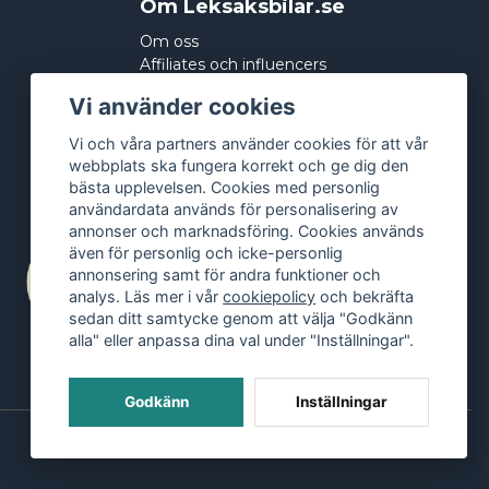
Om Leksaksbilar.se
Om oss
Affiliates och influencers
Köpvillkor
Vi använder cookies
Integritetspolicy
Cookies
Vi och våra partners använder cookies för att vår
webbplats ska fungera korrekt och ge dig den
bästa upplevelsen. Cookies med personlig
användardata används för personalisering av
annonser och marknadsföring. Cookies används
även för personlig och icke-personlig
annonsering samt för andra funktioner och
analys. Läs mer i vår
cookiepolicy
och bekräfta
sedan ditt samtycke genom att välja "Godkänn
alla" eller anpassa dina val under "Inställningar".
Godkänn
Inställningar