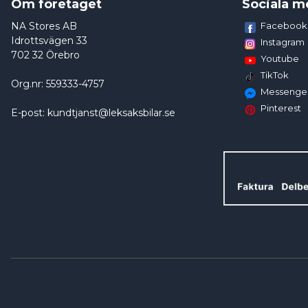
Om företaget
Sociala m
NA Stores AB
Facebook
Idrottsvägen 33
Instagram
702 32 Örebro
Youtube
TikTok
Org.nr: 559333-4757
Messenge
Pinterest
E-post: kundtjanst@leksaksbilar.se