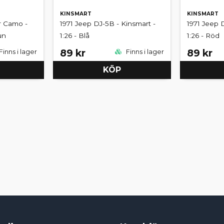
KINSMART
KINSMART
r Camo -
1971 Jeep DJ-5B - Kinsmart -
1971 Jeep 
un
1:26 - Blå
1:26 - Röd
89 kr
89 kr
Finns i lager
Finns i lager
KÖP