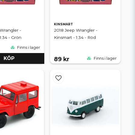
KINSMART
Wrangler -
2018 Jeep Wrangler -
1:34 - Grön
Kinsmart - 1:34 - Röd
Finns i lager
KÖP
89 kr
Finns i lager