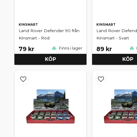
KINSMART
KINSMART
Land Rover Defender 90 från
Land Rover Defende
Kinsmart - Röd
Kinsmart - Svart
79 kr
89 kr
Finns i lager
KÖP
KÖP