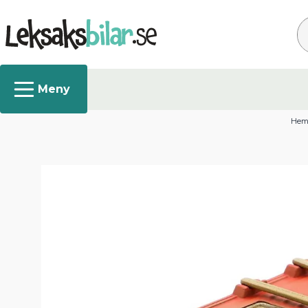
Sö
He