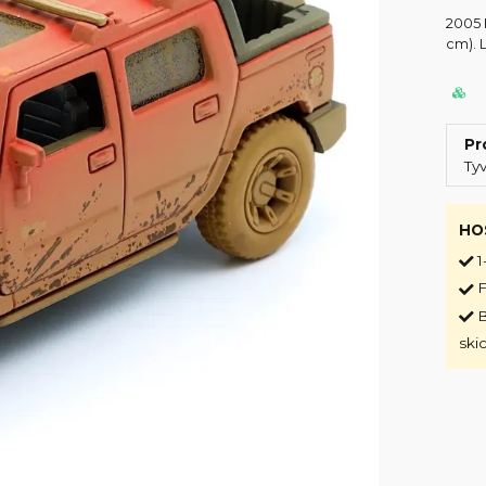
2005 
cm). L
Pr
Ty
HO
1
F
B
ski