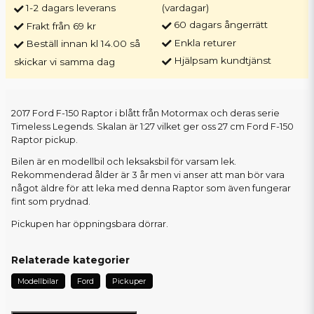
1-2 dagars leverans
(vardagar)
60 dagars ångerrätt
Frakt från 69 kr
Enkla returer
Beställ innan kl 14.00 så
Hjälpsam kundtjänst
skickar vi samma dag
2017 Ford F-150 Raptor i blått från Motormax och deras serie
Timeless Legends. Skalan är 1:27 vilket ger oss 27 cm Ford F-150
Raptor pickup.
Bilen är en modellbil och leksaksbil för varsam lek.
Rekommenderad ålder är 3 år men vi anser att man bör vara
något äldre för att leka med denna Raptor som även fungerar
fint som prydnad.
Pickupen har öppningsbara dörrar.
Relaterade kategorier
Modellbilar
Ford
Pickuper