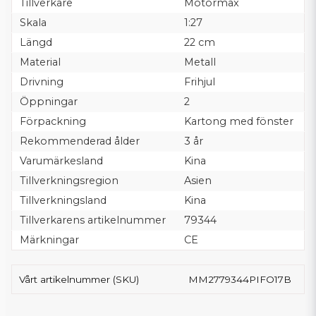
Tillverkare
Motormax
Skala
1:27
Längd
22 cm
Material
Metall
Drivning
Frihjul
Öppningar
2
Förpackning
Kartong med fönster
Rekommenderad ålder
3 år
Varumärkesland
Kina
Tillverkningsregion
Asien
Tillverkningsland
Kina
Tillverkarens artikelnummer
79344
Märkningar
CE
Vårt artikelnummer (SKU)
MM2779344PIFO17B