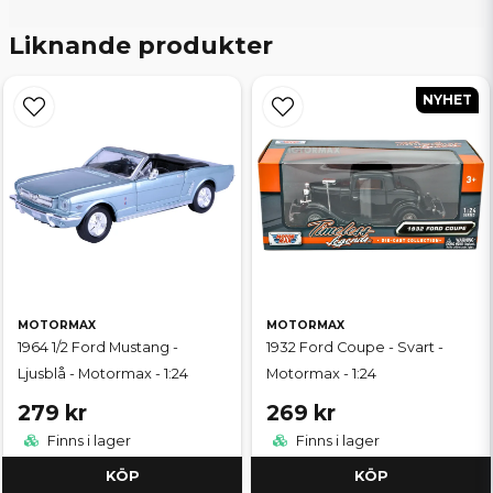
Liknande produkter
NYHET
MOTORMAX
MOTORMAX
1964 1/2 Ford Mustang -
1932 Ford Coupe - Svart -
Ljusblå - Motormax - 1:24
Motormax - 1:24
279 kr
269 kr
Finns i lager
Finns i lager
KÖP
KÖP