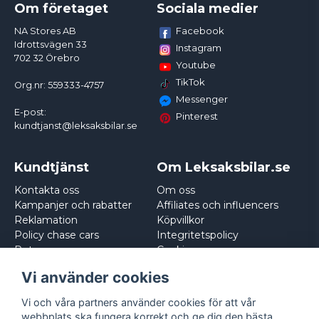
Om företaget
Sociala medier
Facebook
NA Stores AB
Idrottsvägen 33
Instagram
702 32 Örebro
Youtube
TikTok
Org.nr: 559333-4757
Messenger
E-post:
Pinterest
kundtjanst@leksaksbilar.se
Kundtjänst
Om Leksaksbilar.se
Kontakta oss
Om oss
Kampanjer och rabatter
Affiliates och influencers
Reklamation
Köpvillkor
Policy chase cars
Integritetspolicy
Returnera
Cookies
Logga in
Vi använder cookies
Vi och våra partners använder cookies för att vår
webbplats ska fungera korrekt och ge dig den bästa