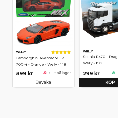
WELLY
WELLY
Scania R470 - Dragbi
Lamborghini Aventador LP
Welly - 1:32
700-4 - Orange - Welly - 1:18
899 kr
299 kr
Slut på lager
Bevaka
KÖP