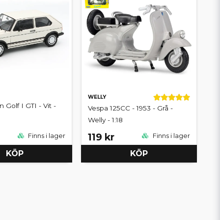
WELLY
Golf I GTI - Vit -
Vespa 125CC - 1953 - Grå -
Welly - 1:18
119 kr
Finns i lager
Finns i lager
KÖP
KÖP