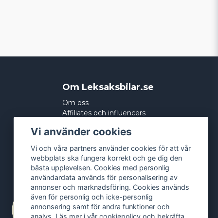
Om Leksaksbilar.se
Om oss
Affiliates och influencers
Köpvillkor
Vi använder cookies
Integritetspolicy
Cookies
Vi och våra partners använder cookies för att vår
webbplats ska fungera korrekt och ge dig den
bästa upplevelsen. Cookies med personlig
användardata används för personalisering av
annonser och marknadsföring. Cookies används
även för personlig och icke-personlig
annonsering samt för andra funktioner och
analys. Läs mer i vår
cookiepolicy
och bekräfta