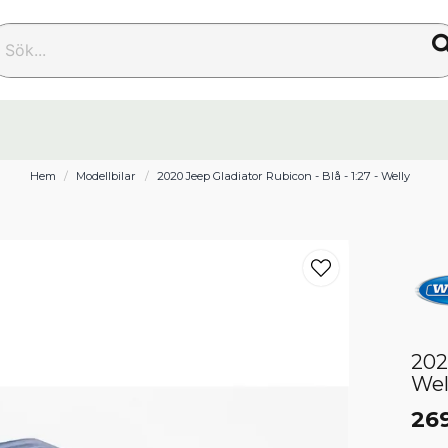
k...
Hem
Modellbilar
2020 Jeep Gladiator Rubicon - Blå - 1:27 - Welly
202
Wel
269