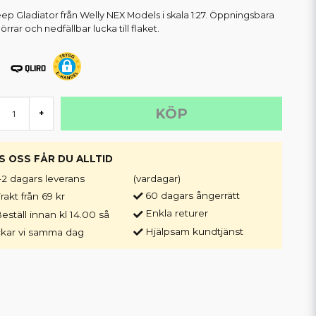
eep Gladiator från Welly NEX Models i skala 1:27. Öppningsbara
rrar och nedfällbar lucka till flaket.
KÖP
+
S OSS FÅR DU ALLTID
-2 dagars leverans
(vardagar)
60 dagars ångerrätt
rakt från 69 kr
Enkla returer
eställ innan kl 14.00 så
Hjälpsam kundtjänst
ckar vi samma dag