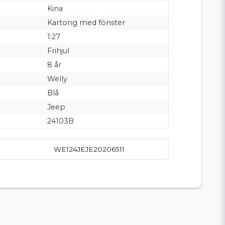
Kina
Kartong med fönster
1:27
Frihjul
8 år
Welly
Blå
Jeep
24103B
WE124JEJE20206511