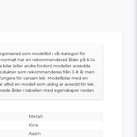
goriserad som modellbil i vår kategori för
en normalt har en rekommenderad ålder på 6-14
sa bilar (eller andra fordon) modeller avsedda
produkter som rekommenderas från 3-8 år men
fungera för varsam lek. Modellbilar med en
 alltid en modell som aldrig är avsedd för lek.
ade ålder i tabellen med egenskaper nedan.
Metall
Kina
Asien