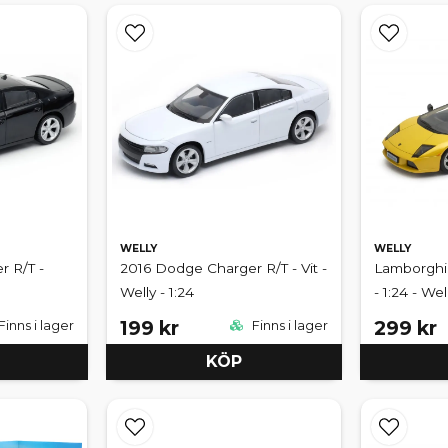
WELLY
WELLY
 R/T -
2016 Dodge Charger R/T - Vit -
Lamborghin
Welly - 1:24
- 1:24 - Wel
199 kr
299 kr
Finns i lager
Finns i lager
KÖP