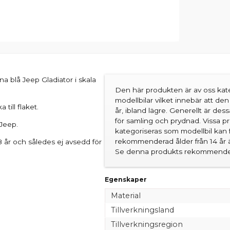
a blå Jeep Gladiator i skala
Den här produkten är av oss kate
modellbilar vilket innebär att d
till flaket.
år, ibland lägre. Generellt är des
för samling och prydnad. Vissa 
 Jeep.
kategoriseras som modellbil kan 
rekommenderad ålder från 14 år är
 år och således ej avsedd för
Se denna produkts rekommender
Egenskaper
Material
Tillverkningsland
Tillverkningsregion