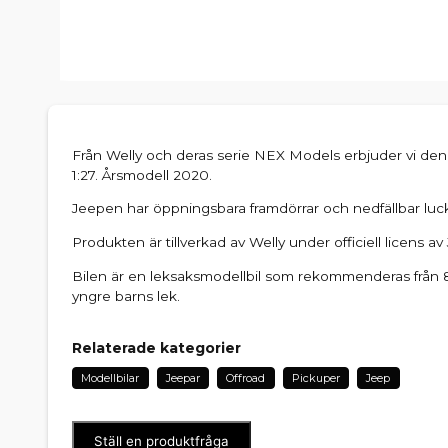
Från Welly och deras serie NEX Models erbjuder vi denn
1:27. Årsmodell 2020.
Jeepen har öppningsbara framdörrar och nedfällbar lucka 
Produkten är tillverkad av Welly under officiell licens av
Bilen är en leksaksmodellbil som rekommenderas från 8
yngre barns lek.
Relaterade kategorier
Modellbilar
Jeepar
Offroad
Pickuper
Jeep
Ställ en produktfråga