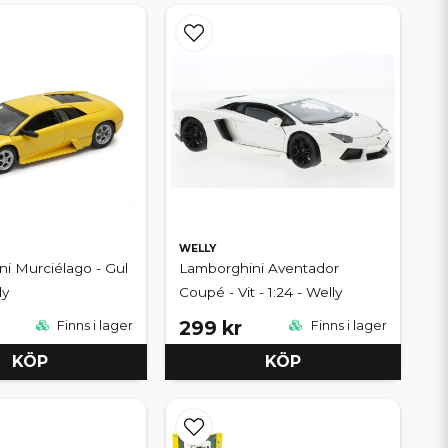
WELLY
i Murciélago - Gul
Lamborghini Aventador
ly
Coupé - Vit - 1:24 - Welly
299 kr
Finns i lager
Finns i lager
KÖP
KÖP