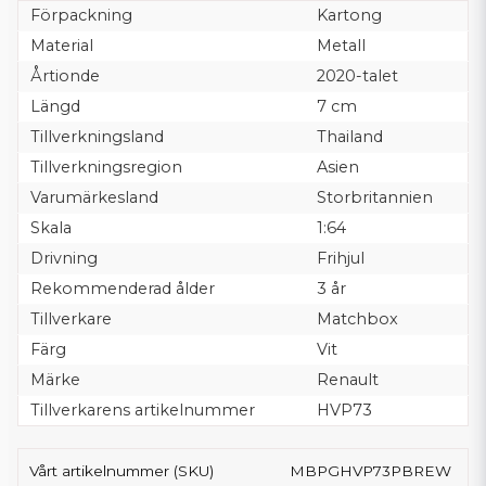
Förpackning
Kartong
Material
Metall
Årtionde
2020-talet
Längd
7 cm
Tillverkningsland
Thailand
Tillverkningsregion
Asien
Varumärkesland
Storbritannien
Skala
1:64
Drivning
Frihjul
Rekommenderad ålder
3 år
Tillverkare
Matchbox
Färg
Vit
Märke
Renault
Tillverkarens artikelnummer
HVP73
Vårt artikelnummer (SKU)
MBPGHVP73PBREW