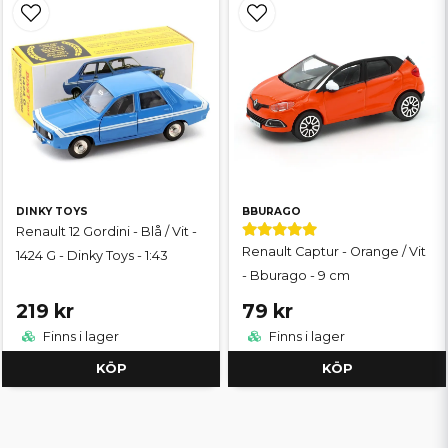
DINKY TOYS
BBURAGO
Renault 12 Gordini - Blå / Vit -
Renault Captur - Orange / Vit
1424 G - Dinky Toys - 1:43
- Bburago - 9 cm
219 kr
79 kr
Finns i lager
Finns i lager
KÖP
KÖP