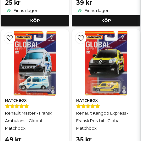
25 kr
39 kr
Finns i lager
Finns i lager
KÖP
KÖP
MATCHBOX
MATCHBOX
Renault Master - Fransk
Renault Kangoo Express -
Ambulans - Global -
Fransk Postbil - Global -
Matchbox
Matchbox
49 kr
35 kr