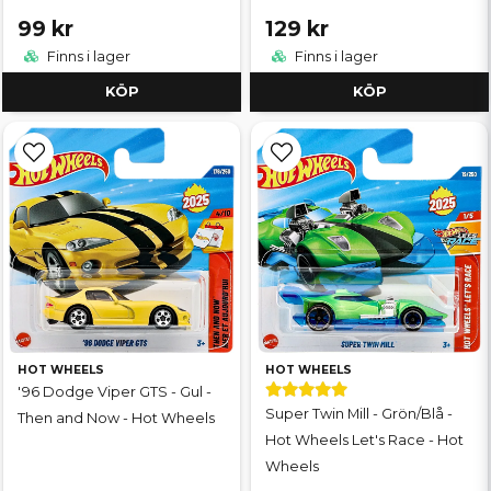
99 kr
129 kr
Finns i lager
Finns i lager
KÖP
KÖP
HOT WHEELS
HOT WHEELS
'96 Dodge Viper GTS - Gul -
Super Twin Mill - Grön/Blå -
Then and Now - Hot Wheels
Hot Wheels Let's Race - Hot
Wheels