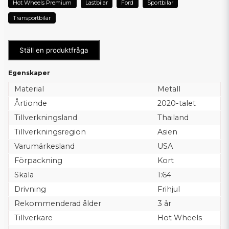
Hot Wheels Premium
Lastbilar
Ford
Sportbilar
Transportbilar
Ställ en produktfråga
Egenskaper
Material
Metall
Årtionde
2020-talet
Tillverkningsland
Thailand
Tillverkningsregion
Asien
Varumärkesland
USA
Förpackning
Kort
Skala
1:64
Drivning
Frihjul
Rekommenderad ålder
3 år
Tillverkare
Hot Wheels