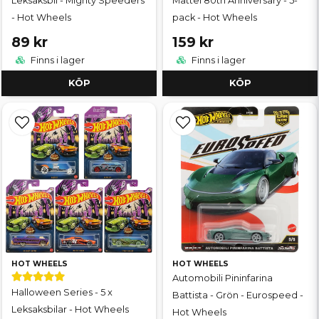
Leksaksbil - Mighty Speeders
Mattel 80th Anniversary - 5-
- Hot Wheels
pack - Hot Wheels
89 kr
159 kr
Finns i lager
Finns i lager
KÖP
KÖP
HOT WHEELS
HOT WHEELS
Automobili Pininfarina
Halloween Series - 5 x
Battista - Grön - Eurospeed -
Leksaksbilar - Hot Wheels
Hot Wheels