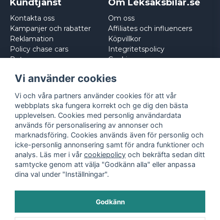
Kundtjänst
Om Leksaksbilar.se
Kontakta oss
Om oss
Kampanjer och rabatter
Affiliates och influencers
Reklamation
Köpvillkor
Policy chase cars
Integritetspolicy
Returnera
Cookies
Logga in
Vi använder cookies
Vi och våra partners använder cookies för att vår
webbplats ska fungera korrekt och ge dig den bästa
upplevelsen. Cookies med personlig användardata
används för personalisering av annonser och
marknadsföring. Cookies används även för personlig och
icke-personlig annonsering samt för andra funktioner och
analys. Läs mer i vår
cookiepolicy
och bekräfta sedan ditt
samtycke genom att välja "Godkänn alla" eller anpassa
dina val under "Inställningar".
Godkänn