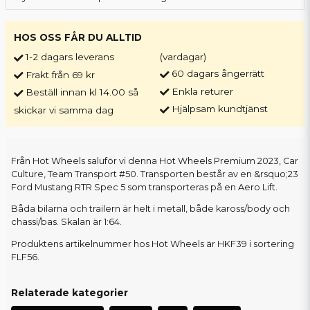
HOS OSS FÅR DU ALLTID
1-2 dagars leverans
(vardagar)
60 dagars ångerrätt
Frakt från 69 kr
Enkla returer
Beställ innan kl 14.00 så
Hjälpsam kundtjänst
skickar vi samma dag
Från Hot Wheels saluför vi denna Hot Wheels Premium 2023, Car
Culture, Team Transport #50. Transporten består av en &rsquo;23
Ford Mustang RTR Spec 5 som transporteras på en Aero Lift.
Båda bilarna och trailern är helt i metall, både kaross/body och
chassi/bas. Skalan är 1:64.
Produktens artikelnummer hos Hot Wheels är HKF39 i sortering
FLF56.
Relaterade kategorier