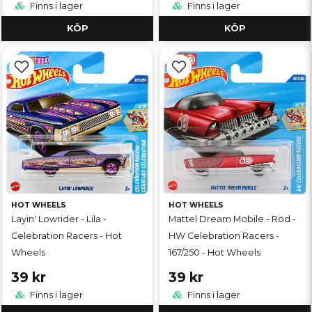
Finns i lager
Finns i lager
KÖP
KÖP
HOT WHEELS
HOT WHEELS
Layin' Lowrider - Lila -
Mattel Dream Mobile - Röd -
Celebration Racers - Hot
HW Celebration Racers -
Wheels
167/250 - Hot Wheels
39 kr
39 kr
Finns i lager
Finns i lager