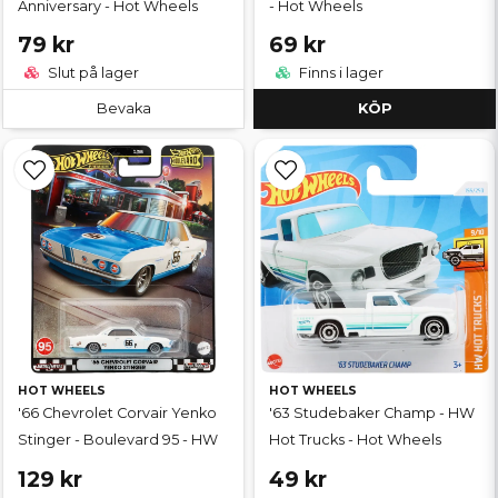
Anniversary - Hot Wheels
- Hot Wheels
79 kr
69 kr
Slut på lager
Finns i lager
Bevaka
KÖP
HOT WHEELS
HOT WHEELS
'66 Chevrolet Corvair Yenko
'63 Studebaker Champ - HW
Stinger - Boulevard 95 - HW
Hot Trucks - Hot Wheels
129 kr
49 kr