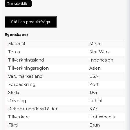
Transportbilar
Ställ en produktfråga
Egenskaper
Material
Metall
Tema
Star Wars
Tillverkningsland
Indonesien
Tillverkningsregion
Asien
Varumärkesland
USA
Förpackning
Kort
Skala
1:64
Drivning
Frihjul
Rekommenderad ålder
3 år
Tillverkare
Hot Wheels
Färg
Brun