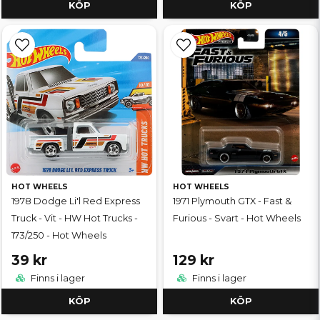
KÖP
KÖP
HOT WHEELS
HOT WHEELS
1978 Dodge Li'l Red Express
1971 Plymouth GTX - Fast &
Truck - Vit - HW Hot Trucks -
Furious - Svart - Hot Wheels
173/250 - Hot Wheels
39 kr
129 kr
Finns i lager
Finns i lager
KÖP
KÖP