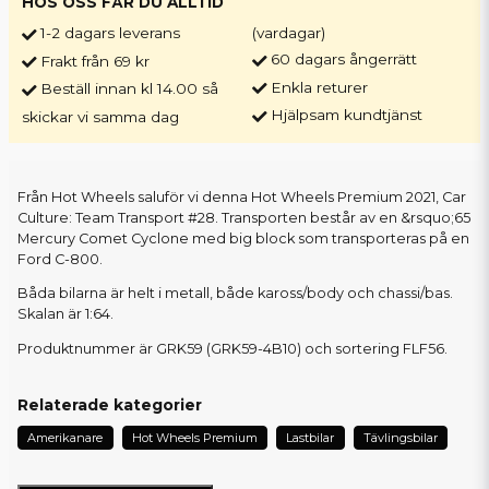
HOS OSS FÅR DU ALLTID
1-2 dagars leverans
(vardagar)
60 dagars ångerrätt
Frakt från 69 kr
Enkla returer
Beställ innan kl 14.00 så
Hjälpsam kundtjänst
skickar vi samma dag
Från Hot Wheels saluför vi denna Hot Wheels Premium 2021, Car
Culture: Team Transport #28. Transporten består av en &rsquo;65
Mercury Comet Cyclone med big block som transporteras på en
Ford C-800.
Båda bilarna är helt i metall, både kaross/body och chassi/bas.
Skalan är 1:64.
Produktnummer är GRK59 (GRK59-4B10) och sortering FLF56.
Relaterade kategorier
Amerikanare
Hot Wheels Premium
Lastbilar
Tävlingsbilar