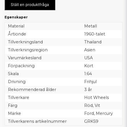
Ställ en produktfråga
Egenskaper
Material
Metall
Årtionde
1960-talet
Tillverkningsland
Thailand
Tillverkningsregion
Asien
Varumärkesland
USA
Förpackning
Kort
Skala
1:64
Drivning
Frihjul
Rekommenderad ålder
3 år
Tillverkare
Hot Wheels
Färg
Röd, Vit
Märke
Ford, Mercury
Tillverkarens artikelnummer
GRK59