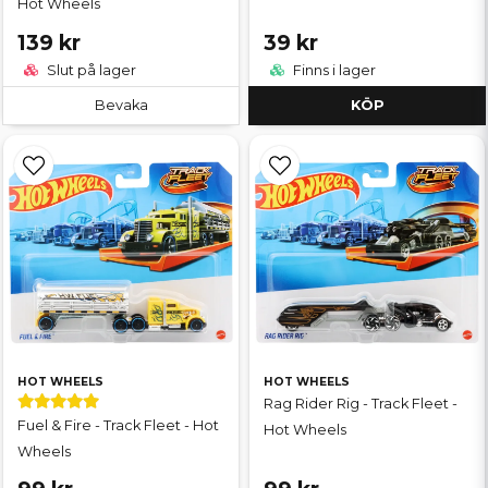
Hot Wheels
139 kr
39 kr
Slut på lager
Finns i lager
Bevaka
KÖP
HOT WHEELS
HOT WHEELS
Rag Rider Rig - Track Fleet -
Fuel & Fire - Track Fleet - Hot
Hot Wheels
Wheels