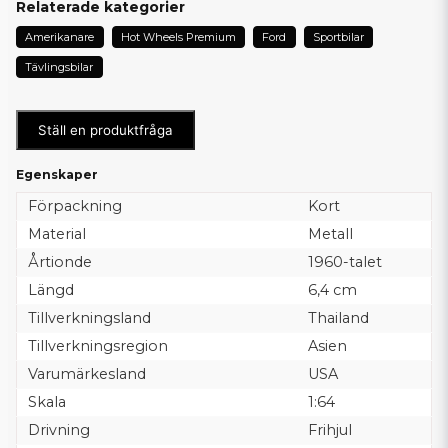
Relaterade kategorier
Amerikanare
Hot Wheels Premium
Ford
Sportbilar
Tävlingsbilar
Ställ en produktfråga
Egenskaper
Förpackning
Kort
Material
Metall
Årtionde
1960-talet
Längd
6,4 cm
Tillverkningsland
Thailand
Tillverkningsregion
Asien
Varumärkesland
USA
Skala
1:64
Drivning
Frihjul