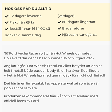
HOS OSS FÅR DU ALLTID
1-2 dagars leverans
(vardagar)
60 dagars ångerrätt
Frakt från 69 kr
Enkla returer
Beställ innan kl 14.00 så
Hjälpsam kundtjänst
skickar vi samma dag
'67 Ford Anglia Racer i blått från Hot Wheels och setet
Boulevard där denna bil är nummer 86 och utgavs 2023.
Anglian ingår i Hot Wheels Premium vilket betyder att den är
helt i metall, både bas och body. Bilen har även Real Riders
vilket är Hot Wheels hjul med gummidäck för mjukt och fint rull.
Det här är en fin leksaksbil av yppersta kvalitet som även är
populär hos samlare.
Produkten rekommenderas från 3 år och är tillverkad med
officiell licens av Ford.