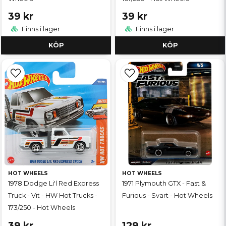
39 kr
39 kr
Finns i lager
Finns i lager
KÖP
KÖP
HOT WHEELS
HOT WHEELS
1978 Dodge Li'l Red Express
1971 Plymouth GTX - Fast &
Truck - Vit - HW Hot Trucks -
Furious - Svart - Hot Wheels
173/250 - Hot Wheels
39 kr
129 kr