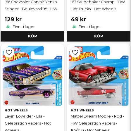
'66 Chevrolet Corvair Yenko
'63 Studebaker Champ - HW
Stinger - Boulevard 95 - HW
Hot Trucks - Hot Wheels
129 kr
49 kr
Finns i lager
Finns i lager
KÖP
KÖP
HOT WHEELS
HOT WHEELS
Layin' Lowrider - Lila -
Mattel Dream Mobile - Röd -
Celebration Racers - Hot
HW Celebration Racers -
Wheels
167/250 - Hot Wheels