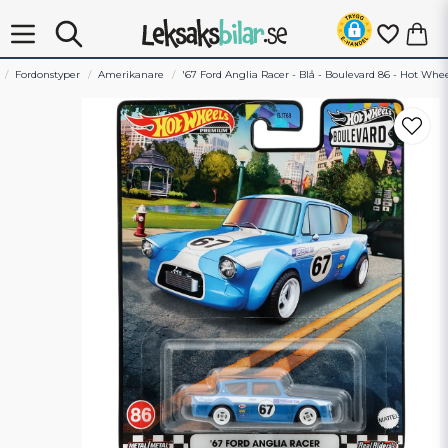
Fordonstyper
Amerikanare
'67 Ford Anglia Racer - Blå - Boulevard 86 - Hot Whe