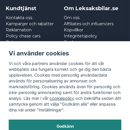
Kundtjänst
Om Leksaksbilar.se
Kontakta oss
Om oss
Kampanjer och rabatter
Affiliates och influencers
Reklamation
Köpvillkor
Policy chase cars
Integritetspolicy
Returnera
Cookies
Logga in
Vi använder cookies
Vi och våra partners använder cookies för att vår
webbplats ska fungera korrekt och ge dig den bästa
upplevelsen. Cookies med personlig användardata
används för personalisering av annonser och
marknadsföring. Cookies används även för personlig och
icke-personlig annonsering samt för andra funktioner och
analys. Läs mer i vår
cookiepolicy
och bekräfta sedan ditt
samtycke genom att välja "Godkänn alla" eller anpassa
dina val under "Inställningar".
Godkänn