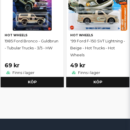
HOT WHEELS
HOT WHEELS
1985 Ford Bronco - Guldbrun
'99 Ford F-150 SVT Lightning -
- Tubular Trucks - 3/5 - HW
Beige - Hot Trucks - Hot
Wheels
69 kr
49 kr
Finns i lager
Finns i lager
KÖP
KÖP