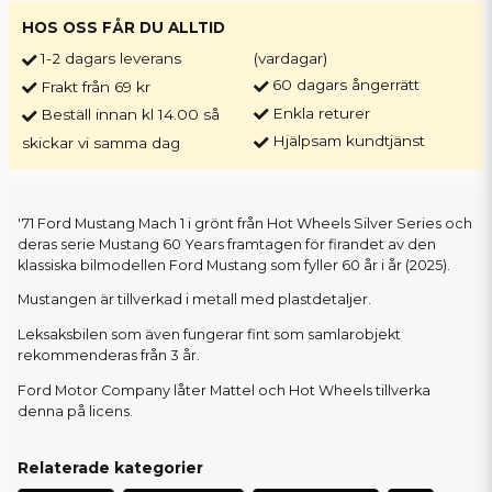
HOS OSS FÅR DU ALLTID
1-2 dagars leverans
(vardagar)
60 dagars ångerrätt
Frakt från 69 kr
Enkla returer
Beställ innan kl 14.00 så
Hjälpsam kundtjänst
skickar vi samma dag
'71 Ford Mustang Mach 1 i grönt från Hot Wheels Silver Series och
deras serie Mustang 60 Years framtagen för firandet av den
klassiska bilmodellen Ford Mustang som fyller 60 år i år (2025).
Mustangen är tillverkad i metall med plastdetaljer.
Leksaksbilen som även fungerar fint som samlarobjekt
rekommenderas från 3 år.
Ford Motor Company låter Mattel och Hot Wheels tillverka
denna på licens.
Relaterade kategorier