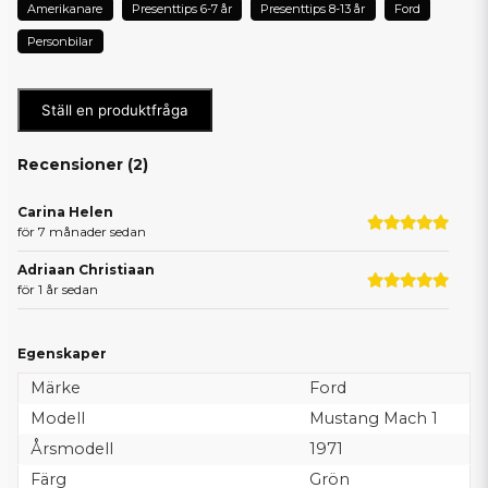
Amerikanare
Presenttips 6-7 år
Presenttips 8-13 år
Ford
Personbilar
Ställ en produktfråga
Recensioner (
2
)
Carina Helen
för 7 månader sedan
Adriaan Christiaan
för 1 år sedan
Egenskaper
Märke
Ford
Modell
Mustang Mach 1
Årsmodell
1971
Färg
Grön