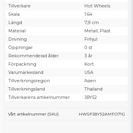
Tillverkare
Hot Wheels
Skala
1:64
Längd
7,9 cm
Material
Metall, Plast
Drivning
Frihjul
Öppningar
0 st
Rekommenderad ålder
3 år
Förpackning
Kort
Varumärkesland
USA
Tillverkningsregion
Asien
Tillverkningsland
Thailand
Tillverkarens artikelnummer
JBY52
Vårt artikelnummer (SKU)
HWSPJBY52AMFO71G