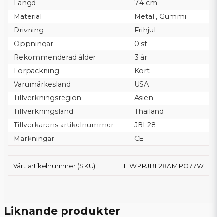
Längd
7,4 cm
Material
Metall, Gummi
Drivning
Frihjul
Öppningar
0 st
Rekommenderad ålder
3 år
Förpackning
Kort
Varumärkesland
USA
Tillverkningsregion
Asien
Tillverkningsland
Thailand
Tillverkarens artikelnummer
JBL28
Märkningar
CE
Vårt artikelnummer (SKU)
HWPRJBL28AMPO77W
Liknande produkter