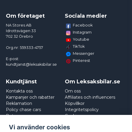
Om företaget
Sociala medier
Facebook
NA Stores AB
Idrottsvägen 33
Instagram
702 32 Örebro
Youtube
TikTok
Org.nr: 559333-4757
Messenger
E-post:
Pinterest
kundtjanst@leksaksbilar.se
Kundtjänst
Om Leksaksbilar.se
Kontakta oss
Om oss
Kampanjer och rabatter
Affiliates och influencers
Reklamation
Köpvillkor
Policy chase cars
Integritetspolicy
Returnera
Cookies
Logga in
Vi använder cookies