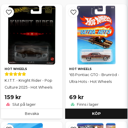
HOT WHEELS
HOT WHEELS
'65 Pontiac GTO - Brunröd -
K.I.T.T. - Knight Rider - Pop
Ultra Hots - Hot Wheels
Culture 2025 - Hot Wheels
159 kr
69 kr
Slut på lager
Finns i lager
Bevaka
KÖP