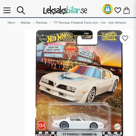
Hem
Märke
Pontiac
'77 Pontiac Firebird Trans Am - Vit - Hot Wheels