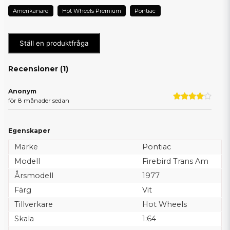
Amerikanare
Hot Wheels Premium
Pontiac
Ställ en produktfråga
Recensioner (
1
)
Anonym
för 8 månader sedan
Egenskaper
Märke
Pontiac
Modell
Firebird Trans Am
Årsmodell
1977
Färg
Vit
Tillverkare
Hot Wheels
Skala
1:64