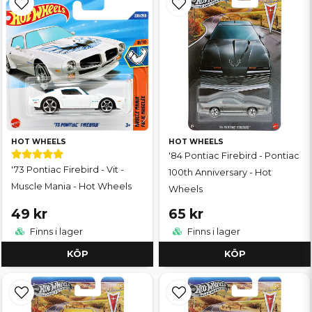
HOT WHEELS
HOT WHEELS
'84 Pontiac Firebird - Pontiac
'73 Pontiac Firebird - Vit -
100th Anniversary - Hot
Muscle Mania - Hot Wheels
Wheels
49 kr
65 kr
Finns i lager
Finns i lager
KÖP
KÖP