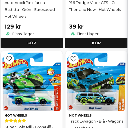
Automobili Pininfarina
'96 Dodge Viper GTS - Gul -
Battista - Grön - Eurospeed -
Then and Now - Hot Wheels
Hot Wheels
129 kr
39 kr
Finns i lager
Finns i lager
KÖP
KÖP
HOT WHEELS
HOT WHEELS
Track Dwagon - Blå - Wagons
Super Twin Mill - Grön/Blå -