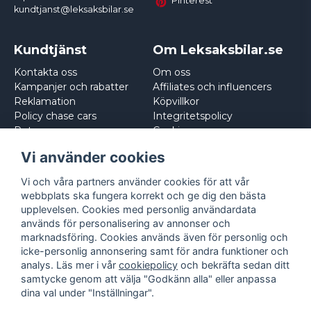
Pinterest
kundtjanst@leksaksbilar.se
Kundtjänst
Om Leksaksbilar.se
Kontakta oss
Om oss
Kampanjer och rabatter
Affiliates och influencers
Reklamation
Köpvillkor
Policy chase cars
Integritetspolicy
Returnera
Cookies
Logga in
Vi använder cookies
Vi och våra partners använder cookies för att vår
webbplats ska fungera korrekt och ge dig den bästa
upplevelsen. Cookies med personlig användardata
används för personalisering av annonser och
marknadsföring. Cookies används även för personlig och
icke-personlig annonsering samt för andra funktioner och
analys. Läs mer i vår
cookiepolicy
och bekräfta sedan ditt
samtycke genom att välja "Godkänn alla" eller anpassa
dina val under "Inställningar".