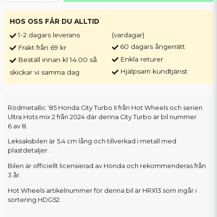
HOS OSS FÅR DU ALLTID
1-2 dagars leverans
(vardagar)
60 dagars ångerrätt
Frakt från 69 kr
Enkla returer
Beställ innan kl 14.00 så
Hjälpsam kundtjänst
skickar vi samma dag
Rödmetallic '85 Honda City Turbo II från Hot Wheels och serien
Ultra Hots mix 2 från 2024 där denna City Turbo är bil nummer
6 av 8.
Leksaksbilen är 5,4 cm lång och tillverkad i metall med
plastdetaljer.
Bilen är officiellt licensierad av Honda och rekommenderas från
3 år.
Hot Wheels artikelnummer för denna bil är HRX13 som ingår i
sortering HDG52.