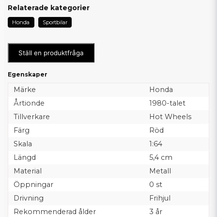
Relaterade kategorier
Honda
Sportbilar
Ställ en produktfråga
Egenskaper
Märke
Honda
Årtionde
1980-talet
Tillverkare
Hot Wheels
Färg
Röd
Skala
1:64
Längd
5,4 cm
Material
Metall
Öppningar
0 st
Drivning
Frihjul
Rekommenderad ålder
3 år