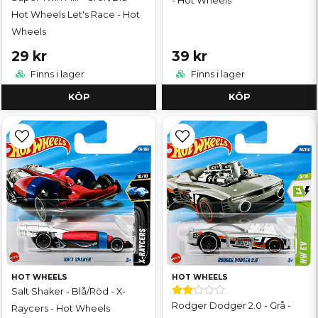
- Hot Wheels
Hot Wheels Let's Race - Hot
Wheels
29 kr
39 kr
Finns i lager
Finns i lager
KÖP
KÖP
HOT WHEELS
HOT WHEELS
Salt Shaker - Blå/Röd - X-
Rodger Dodger 2.0 - Grå -
Raycers - Hot Wheels