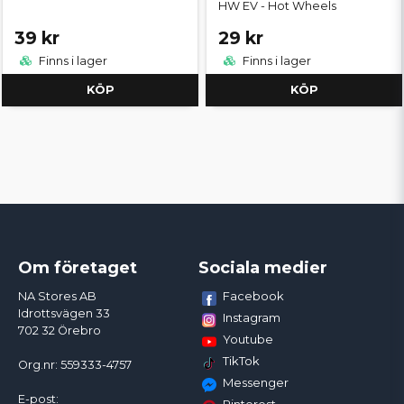
HW EV - Hot Wheels
39 kr
29 kr
Finns i lager
Finns i lager
KÖP
KÖP
Om företaget
Sociala medier
Facebook
NA Stores AB
Idrottsvägen 33
Instagram
702 32 Örebro
Youtube
TikTok
Org.nr: 559333-4757
Messenger
E-post: