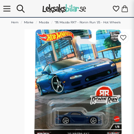
Hem
Märke
Mazda
'95 Mazda RX7 - Ronin Run 1/5 - Hot Wheels