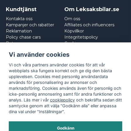
Kundtjänst
Om Leksaksbilar.se
Kontakta oss
Om oss
Kampanjer och rabatter
Affiliates och influencers
Reklamation
Köpvillkor
Policy chase cars
Integritetspolicy
Returnera
Cookies
Logga in
Vi använder cookies
Vi och våra partners använder cookies för att vår
webbplats ska fungera korrekt och ge dig den bästa
upplevelsen. Cookies med personlig användardata
används för personalisering av annonser och
marknadsföring. Cookies används även för personlig och
icke-personlig annonsering samt för andra funktioner och
analys. Läs mer i vår
cookiepolicy
och bekräfta sedan ditt
samtycke genom att välja "Godkänn alla" eller anpassa
dina val under "Inställningar".
Godkänn