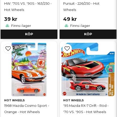
HW: '70S VS. '90S - 163/250 -
Pursuit - 226/250 - Hot
Hot Wheels
Wheels
39 kr
49 kr
Finns i lager
Finns i lager
KÖP
KÖP
HOT WHEELS
HOT WHEELS
1968 Mazda Cosmo Sport -
'95 Mazda RX-7 Drift - Röd -
Orange - Hot Wheels
'70 VS. '90S - Hot Wheels