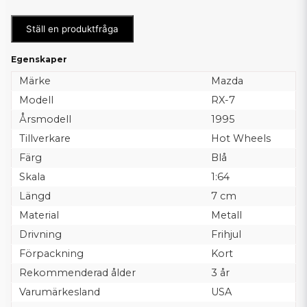
Ställ en produktfråga
Egenskaper
Märke
Mazda
Modell
RX-7
Årsmodell
1995
Tillverkare
Hot Wheels
Färg
Blå
Skala
1:64
Längd
7 cm
Material
Metall
Drivning
Frihjul
Förpackning
Kort
Rekommenderad ålder
3 år
Varumärkesland
USA