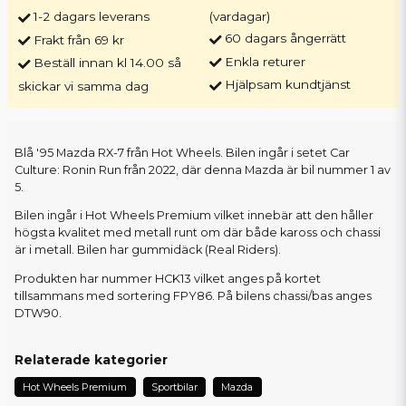
1-2 dagars leverans
(vardagar)
60 dagars ångerrätt
Frakt från 69 kr
Enkla returer
Beställ innan kl 14.00 så
Hjälpsam kundtjänst
skickar vi samma dag
Blå '95 Mazda RX-7 från Hot Wheels. Bilen ingår i setet Car
Culture: Ronin Run från 2022, där denna Mazda är bil nummer 1 av
5.
Bilen ingår i Hot Wheels Premium vilket innebär att den håller
högsta kvalitet med metall runt om där både kaross och chassi
är i metall. Bilen har gummidäck (Real Riders).
Produkten har nummer HCK13 vilket anges på kortet
tillsammans med sortering FPY86. På bilens chassi/bas anges
DTW90.
Relaterade kategorier
Hot Wheels Premium
Sportbilar
Mazda