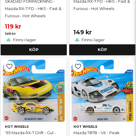
SKADAD FÖRPACKNING -
Mazda RX-7 FD - HKS - Fast &
Mazda RX-7 FD - HKS - Fast &
Furious - Hot Wheels
Furious - Hot Wheels
119 kr
149 kr
149 kr
Finns i lager
Finns i lager
KÖP
KÖP
HOT WHEELS
HOT WHEELS
'95 Mazda RX-7 Drift - Gul -
Mazda 787B - Vit - Peak