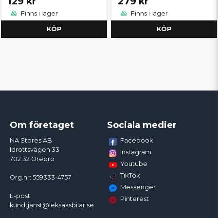
129 kr
279 kr
Finns i lager
Finns i lager
KÖP
KÖP
Om företaget
Sociala medier
Facebook
NA Stores AB
Idrottsvägen 33
Instagram
702 32 Örebro
Youtube
TikTok
Org.nr: 559333-4757
Messenger
E-post:
Pinterest
kundtjanst@leksaksbilar.se