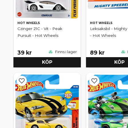
HOT WHEELS
HOT WHEELS
Czinger 21C - Vit - Peak
Leksaksbil - Might
Pursuit - Hot Wheels
- Hot Wheels
39 kr
89 kr
Finns i lager
KÖP
KÖP