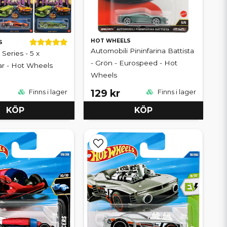
HOT WHEELS
S
Automobili Pininfarina Battista
Series - 5 x
- Grön - Eurospeed - Hot
ar - Hot Wheels
Wheels
129 kr
Finns i lager
Finns i lager
KÖP
KÖP