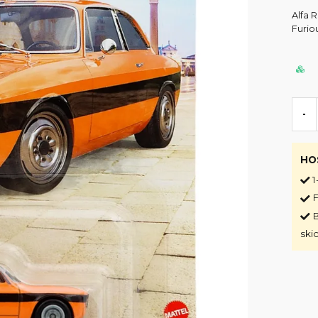
Alfa 
Furiou
-
HO
1
F
B
ski