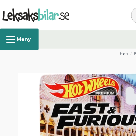
Sö
Hem
F