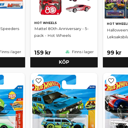
HOT WHEELS
HOT WHEEL
y Speeders
Mattel 80th Anniversary - 5-
Halloween 
pack - Hot Wheels
Leksaksbil
159 kr
99 kr
Finns i lager
Finns i lager
KÖP