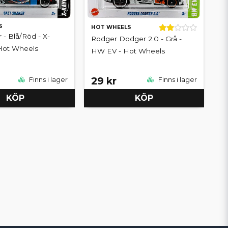
S
HOT WHEELS
 - Blå/Röd - X-
Rodger Dodger 2.0 - Grå -
 Hot Wheels
HW EV - Hot Wheels
29 kr
Finns i lager
Finns i lager
KÖP
KÖP