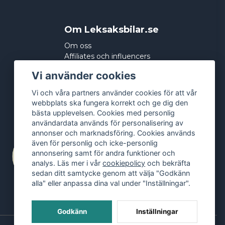
Om Leksaksbilar.se
Om oss
Affiliates och influencers
Köpvillkor
Vi använder cookies
Integritetspolicy
Cookies
Vi och våra partners använder cookies för att vår
webbplats ska fungera korrekt och ge dig den
bästa upplevelsen. Cookies med personlig
användardata används för personalisering av
annonser och marknadsföring. Cookies används
även för personlig och icke-personlig
annonsering samt för andra funktioner och
analys. Läs mer i vår
cookiepolicy
och bekräfta
sedan ditt samtycke genom att välja "Godkänn
alla" eller anpassa dina val under "Inställningar".
Godkänn
Inställningar