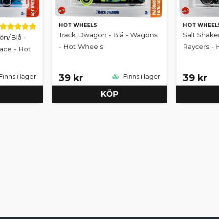
HOT WHEELS
HOT WHEEL
Track Dwagon - Blå - Wagons
Salt Shaker
ön/Blå -
- Hot Wheels
Raycers -
ace - Hot
39 kr
39 kr
Finns i lager
Finns i lager
KÖP