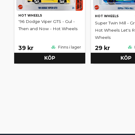
HOT WHEELS
HOT WHEELS
'96 Dodge Viper GTS - Gul -
Super Twin Mill - Gr
Then and Now - Hot Wheels
Hot Wheels Let's R
Wheels
39 kr
29 kr
Finns i lager
KÖP
KÖP