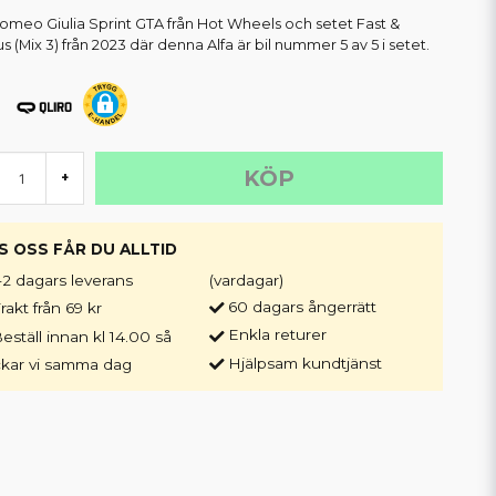
Romeo Giulia Sprint GTA från Hot Wheels och setet Fast &
s (Mix 3) från 2023 där denna Alfa är bil nummer 5 av 5 i setet.
KÖP
+
S OSS FÅR DU ALLTID
-2 dagars leverans
(vardagar)
60 dagars ångerrätt
rakt från 69 kr
Enkla returer
eställ innan kl 14.00 så
Hjälpsam kundtjänst
ckar vi samma dag